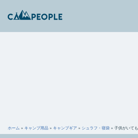
コ
ン
テ
ン
キ
ツ
ャ
へ
ン
ス
ピ
キ
ー
ッ
ポ
プ
ー
ホーム
»
キャンプ用品
»
キャンプギア
»
シュラフ・寝袋
»
子供がいて