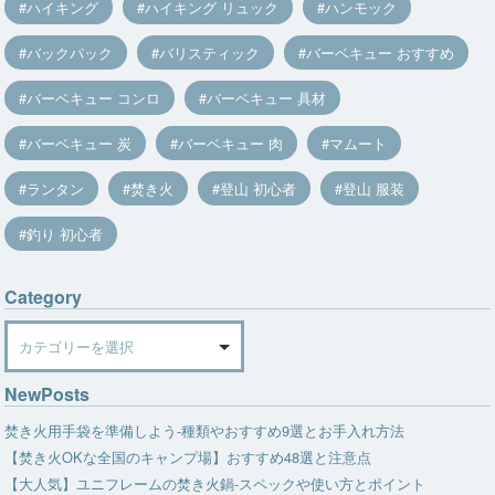
ハイキング
ハイキング リュック
ハンモック
バックパック
バリスティック
バーベキュー おすすめ
バーベキュー コンロ
バーベキュー 具材
バーベキュー 炭
バーベキュー 肉
マムート
ランタン
焚き火
登山 初心者
登山 服装
釣り 初心者
Category
Category
NewPosts
焚き火用手袋を準備しよう-種類やおすすめ9選とお手入れ方法
【焚き火OKな全国のキャンプ場】おすすめ48選と注意点
【大人気】ユニフレームの焚き火鍋-スペックや使い方とポイント