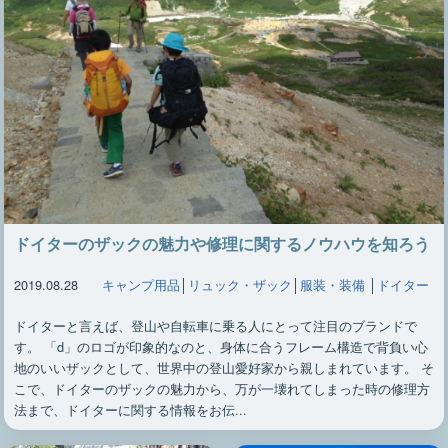
ドイターのザックの魅力や修理に関するノウハウを知ろう
2019.08.28
キャンプ用品
│
リュック・ザック
│
服装・装備
│
ドイター
ドイターと言えば、登山や自転車に乗る人にとって注目のブランドで
す。 「d」のロゴが印象的なのと、身体に合うフレーム構造で背負い心
地のいいザックとして、世界中の登山愛好家から親しまれています。 そ
こで、ドイターのザックの魅力から、万が一壊れてしまった時の修理方
法まで、ドイターに関する情報をお伝...