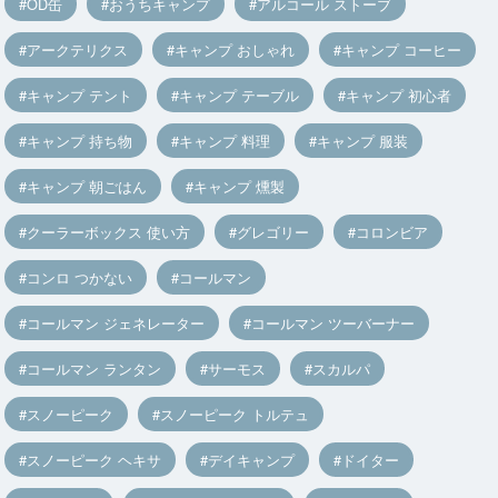
OD缶
おうちキャンプ
アルコール ストーブ
アークテリクス
キャンプ おしゃれ
キャンプ コーヒー
キャンプ テント
キャンプ テーブル
キャンプ 初心者
キャンプ 持ち物
キャンプ 料理
キャンプ 服装
キャンプ 朝ごはん
キャンプ 燻製
クーラーボックス 使い方
グレゴリー
コロンビア
コンロ つかない
コールマン
コールマン ジェネレーター
コールマン ツーバーナー
コールマン ランタン
サーモス
スカルパ
スノーピーク
スノーピーク トルテュ
スノーピーク ヘキサ
デイキャンプ
ドイター