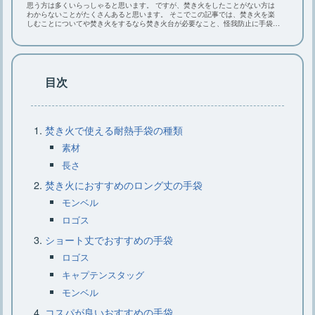
【焚き火の火起こし】必要な道具や方
思う方は多くいらっしゃると思います。 ですが、焚き火をしたことがない方は
わからないことがたくさんあると思います。 そこでこの記事では、焚き火を楽
法、3つのコツや注意点
しむことについてや焚き火をするなら焚き火台が必要なこと、怪我防止に手袋が
必要なことをご紹介します。 あると便利なリフレクターとチェアや焚き火で使
えるタープやテント、焚き火の火の付け方、消し方、後始末についてもご紹介し
ます。これを読めば焚き火の基本がわかります。ぜひ最後までご覧ください。
ロースタイルキャンプのレイアウトと
目次
おすすめアイテム厳選8点
焚き火で使える耐熱手袋の種類
キャンプファイヤーで楽しむゲームの
素材
ポイントとおすすめの遊び方
長さ
焚き火におすすめのロング丈の手袋
モンベル
ロゴス
ショート丈でおすすめの手袋
ロゴス
キャプテンスタッグ
モンベル
コスパが良いおすすめの手袋