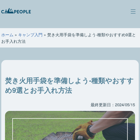
コ
ン
キ
テ
ャ
ン
ン
ツ
ホーム
»
キャンプ入門
»
焚き火用手袋を準備しよう-種類やおすすめ9選と
ピ
へ
お手入れ方法
ー
ス
ポ
キ
ー
ッ
プ
焚き火用手袋を準備しよう-種類やおすす
め9選とお手入れ方法
最終更新日：2024/05/15