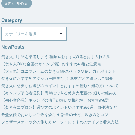
釣り 初心者
Category
Category
NewPosts
焚き火用手袋を準備しよう-種類やおすすめ9選とお手入れ方法
【焚き火OKな全国のキャンプ場】おすすめ48選と注意点
【大人気】ユニフレームの焚き火鍋-スペックや使い方とポイント
焚き火におすすめのクッカー厳選7点！素材ごとの違いもご紹介
焚き火に必要な薪選びのポイントとおすすめ種類や組み方について
【キャンプ初心者必見】簡単にできる焚き火用薪の5通りの組み方
【初心者必見】キャンプの椅子の違いや機能性、おすすめ8選
【焚き火エプロン】選び方のポイントやおすすめ6選、自作法など
飯盒炊飯でおいしいご飯を炊こう-計量の仕方、炊き方とコツ
フェザースティックの作り方やコツ・おすすめのナイフと着火方法