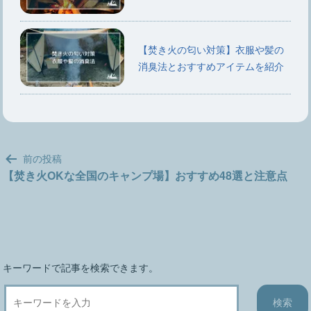
【焚き火の匂い対策】衣服や髪の
消臭法とおすすめアイテムを紹介
投
前の投稿
稿
【焚き火OKな全国のキャンプ場】おすすめ48選と注意点
ナ
ビ
ゲ
ー
シ
キーワードで記事を検索できます。
ョ
ン