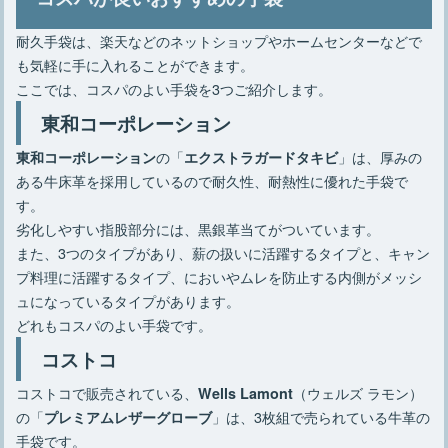
耐久手袋は、楽天などのネットショップやホームセンターなどで
も気軽に手に入れることができます。
ここでは、コスパのよい手袋を3つご紹介します。
東和コーポレーション
の「
」は、厚みの
東和コーポレーション
エクストラガードタキビ
ある牛床革を採用しているので耐久性、耐熱性に優れた手袋で
す。
劣化しやすい指股部分には、黒銀革当てがついています。
また、3つのタイプがあり、薪の扱いに活躍するタイプと、キャン
プ料理に活躍するタイプ、においやムレを防止する内側がメッシ
ュになっているタイプがあります。
どれもコスパのよい手袋です。
コストコ
コストコで販売されている、
（ウェルズ ラモン）
Wells Lamont
の「
」は、3枚組で売られている牛革の
プレミアムレザーグローブ
手袋です。