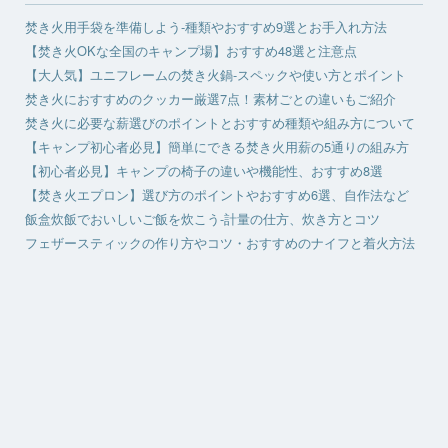
焚き火用手袋を準備しよう-種類やおすすめ9選とお手入れ方法
【焚き火OKな全国のキャンプ場】おすすめ48選と注意点
【大人気】ユニフレームの焚き火鍋-スペックや使い方とポイント
焚き火におすすめのクッカー厳選7点！素材ごとの違いもご紹介
焚き火に必要な薪選びのポイントとおすすめ種類や組み方について
【キャンプ初心者必見】簡単にできる焚き火用薪の5通りの組み方
【初心者必見】キャンプの椅子の違いや機能性、おすすめ8選
【焚き火エプロン】選び方のポイントやおすすめ6選、自作法など
飯盒炊飯でおいしいご飯を炊こう-計量の仕方、炊き方とコツ
フェザースティックの作り方やコツ・おすすめのナイフと着火方法