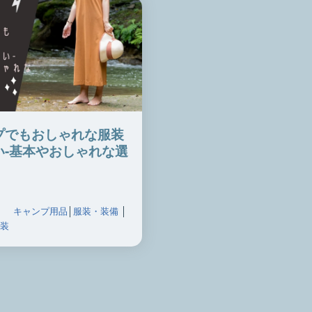
プでもおしゃれな服装
い-基本やおしゃれな選
キャンプ用品
│
服装・装備
│
服装