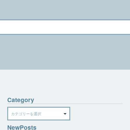
Category
Category
NewPosts