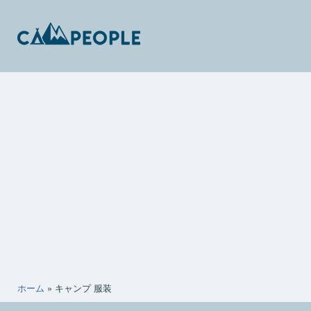
コ
ン
テ
ン
キ
ツ
ャ
へ
ン
ス
ピ
キ
ー
ッ
ポ
プ
ー
ホーム
»
キャンプ 服装