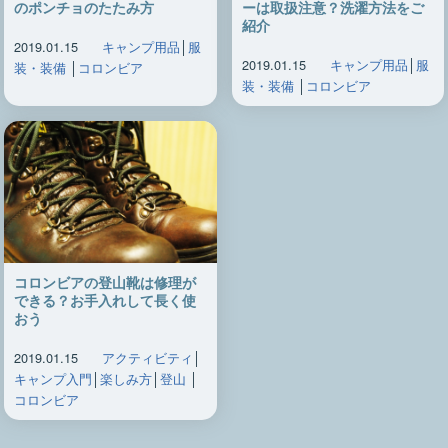
のポンチョのたたみ方
ーは取扱注意？洗濯方法をご
紹介
2019.01.15
キャンプ用品
│
服
2019.01.15
キャンプ用品
│
服
装・装備
│
コロンビア
装・装備
│
コロンビア
コロンビアの登山靴は修理が
できる？お手入れして長く使
おう
2019.01.15
アクティビティ
│
キャンプ入門
│
楽しみ方
│
登山
│
コロンビア