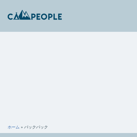
コ
ン
テ
ン
キ
ツ
ャ
へ
ン
ス
ピ
キ
ー
ッ
ポ
プ
ー
ホーム
»
バックパック