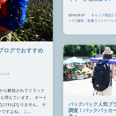
2019.03.07
キャンプ用品
│
ック
│
服装・装備
│
バックパッ
ブログでおすすめ
パック
から解放されてリラック
も増えています。 オート
バックパック人気ブ
なければなりません。 そ
調査！バックパッカ
すよね。 こ...