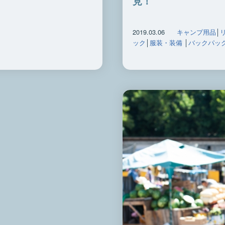
見！
2019.03.06
キャンプ用品
│
ック
│
服装・装備
│
バックパッ