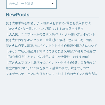
Category
NewPosts
焚き火用手袋を準備しよう-種類やおすすめ9選とお手入れ方法
【焚き火OKな全国のキャンプ場】おすすめ48選と注意点
【大人気】ユニフレームの焚き火鍋-スペックや使い方とポイント
焚き火におすすめのクッカー厳選7点！素材ごとの違いもご紹介
焚き火に必要な薪選びのポイントとおすすめ種類や組み方について
【キャンプ初心者必見】簡単にできる焚き火用薪の5通りの組み方
【初心者必見】キャンプの椅子の違いや機能性、おすすめ8選
【焚き火エプロン】選び方のポイントやおすすめ6選、自作法など
飯盒炊飯でおいしいご飯を炊こう-計量の仕方、炊き方とコツ
フェザースティックの作り方やコツ・おすすめのナイフと着火方法