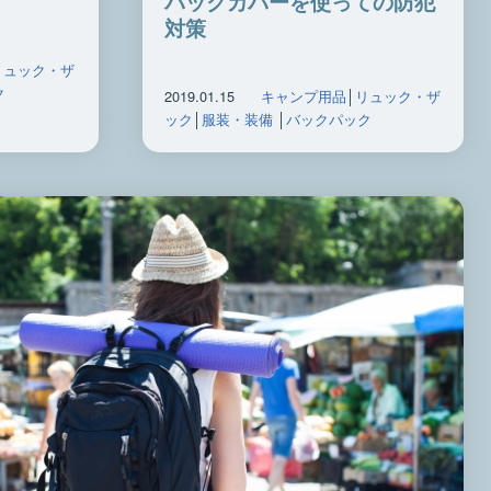
パックカバーを使っての防犯
対策
リュック・ザ
ク
2019.01.15
キャンプ用品
│
リュック・ザ
ック
│
服装・装備
│
バックパック