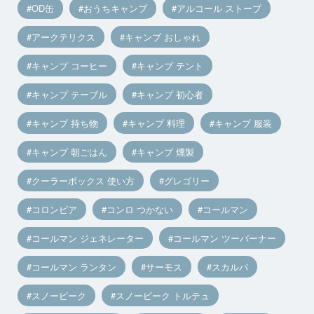
OD缶
おうちキャンプ
アルコール ストーブ
アークテリクス
キャンプ おしゃれ
キャンプ コーヒー
キャンプ テント
キャンプ テーブル
キャンプ 初心者
キャンプ 持ち物
キャンプ 料理
キャンプ 服装
キャンプ 朝ごはん
キャンプ 燻製
クーラーボックス 使い方
グレゴリー
コロンビア
コンロ つかない
コールマン
コールマン ジェネレーター
コールマン ツーバーナー
コールマン ランタン
サーモス
スカルパ
スノーピーク
スノーピーク トルテュ