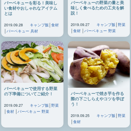
バーベキューの野菜の量と美
バーベキューを彩る！美味し
味しく食べるための工夫を解
い食材やおしゃれなアイテム
説！
とは
2019.09.27
キャンプ飯
│
野菜
2019.09.28
キャンプ飯
│
食材
│
食材
│
バーベキュー 野菜
│
バーベキュー 具材
バーベキューで使用する野菜
バーベキューで焼き芋を作る
の下準備についてご紹介！
際の下ごしらえやコツを学ぼ
う！
2019.09.27
キャンプ飯
│
野菜
│
食材
│
バーベキュー 野菜
2019.09.25
キャンプ飯
│
野菜
│
食材