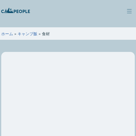
コ
ン
キ
テ
ャ
ン
ン
ツ
ホーム
»
キャンプ飯
»
食材
ピ
へ
ー
ス
ポ
キ
ー
ッ
プ