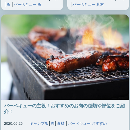
│
魚
│
バーベキュー 魚
│
バーベキュー 具材
バーベキューの主役！おすすめのお肉の種類や部位をご紹
介！
2020.05.25
キャンプ飯
│
肉
│
食材
│
バーベキュー おすすめ