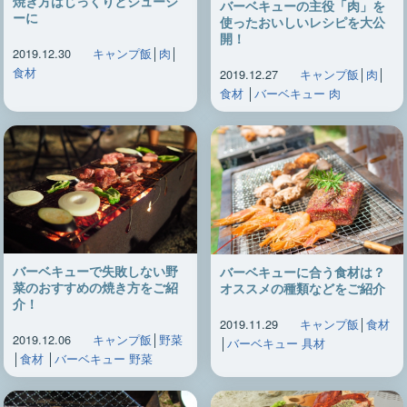
焼き方はじっくりとジューシ
バーベキューの主役「肉」を
ーに
使ったおいしいレシピを大公
開！
2019.12.30
キャンプ飯
│
肉
│
食材
2019.12.27
キャンプ飯
│
肉
│
食材
│
バーベキュー 肉
バーベキューで失敗しない野
バーベキューに合う食材は？
菜のおすすめの焼き方をご紹
オススメの種類などをご紹介
介！
2019.11.29
キャンプ飯
│
食材
2019.12.06
キャンプ飯
│
野菜
│
バーベキュー 具材
│
食材
│
バーベキュー 野菜