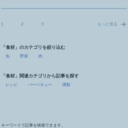
投
1
2
3
もっと見る
稿
の
ペ
「食材」のカテゴリを絞り込む
ー
魚
野菜
肉
ジ
送
り
「食材」関連カテゴリから記事を探す
レシピ
バーベキュー
燻製
キーワードで記事を検索できます。