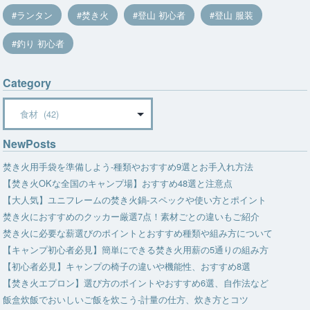
ランタン
焚き火
登山 初心者
登山 服装
釣り 初心者
Category
Category
NewPosts
焚き火用手袋を準備しよう-種類やおすすめ9選とお手入れ方法
【焚き火OKな全国のキャンプ場】おすすめ48選と注意点
【大人気】ユニフレームの焚き火鍋-スペックや使い方とポイント
焚き火におすすめのクッカー厳選7点！素材ごとの違いもご紹介
焚き火に必要な薪選びのポイントとおすすめ種類や組み方について
【キャンプ初心者必見】簡単にできる焚き火用薪の5通りの組み方
【初心者必見】キャンプの椅子の違いや機能性、おすすめ8選
【焚き火エプロン】選び方のポイントやおすすめ6選、自作法など
飯盒炊飯でおいしいご飯を炊こう-計量の仕方、炊き方とコツ