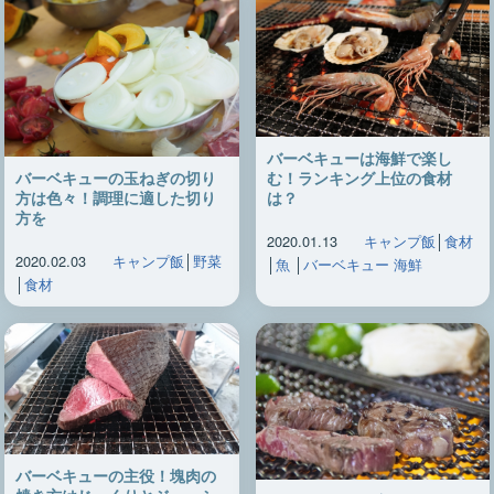
バーベキューは海鮮で楽し
バーベキューの玉ねぎの切り
む！ランキング上位の食材
方は色々！調理に適した切り
は？
方を
2020.01.13
キャンプ飯
│
食材
2020.02.03
キャンプ飯
│
野菜
│
魚
│
バーベキュー 海鮮
│
食材
バーベキューの主役！塊肉の