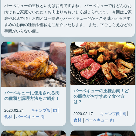
バーベキューの主役といえばお肉ですよね。 バーベキューではどんなお
肉でもご家庭でいただくお肉よりもおいしく感じられます。 今回はご家
庭やお店で頂くお肉とは一味違うバーベキューだからこそ味わえるおす
すめのお肉の種類や部位をご紹介いたします。 また、下ごしらえなどの
手間がいらない便...
バーベキューの王様お肉！ど
バーベキューに使用される肉
の部位がおすすめ？食べ方
の種類と調理方法をご紹介！
は？
2020.02.24
キャンプ飯
│
肉
│
2020.02.17
キャンプ飯
│
肉
│
食材
│
バーベキュー 肉
食材
│
バーベキュー 肉