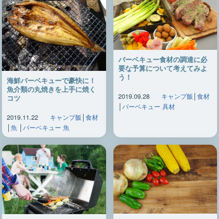
バーベキュー食材の調達に必
要な予算について考えてみよ
う！
海鮮バーベキューで豪快に！
魚介類の丸焼きを上手に焼く
2019.09.28
キャンプ飯
│
食材
コツ
│
バーベキュー 具材
2019.11.22
キャンプ飯
│
食材
│
魚
│
バーベキュー 魚