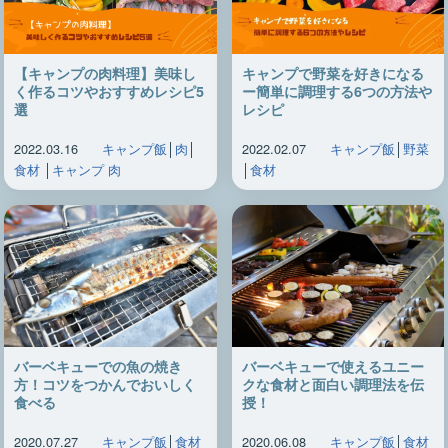
【キャンプの肉料理】美味し
キャンプで野菜を好きになる
く作るコツやおすすめレシピ5
ー簡単に調理する6つの方法や
選
レシピ
2022.03.16
キャンプ飯
│
肉
│
2022.02.07
キャンプ飯
│
野菜
食材
│
キャンプ 肉
│
食材
バーベキューでの魚の焼き
バーベキューで使えるユニー
方！コツをつかんでおいしく
クな食材と面白い調理法を伝
食べる
授！
2020.07.27
キャンプ飯
│
食材
2020.06.08
キャンプ飯
│
食材