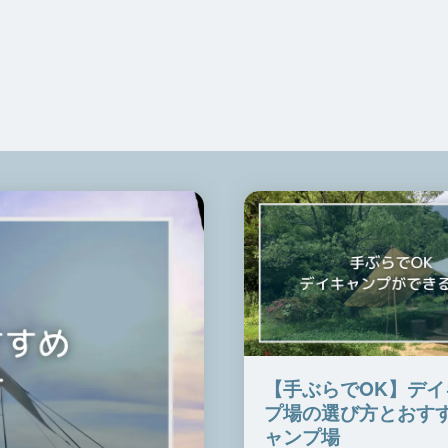
【手ぶらでOK】デイ
プ場の選び方とおす
ャンプ場