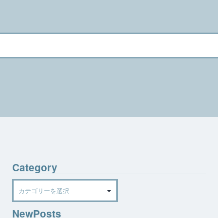
Category
Category
NewPosts