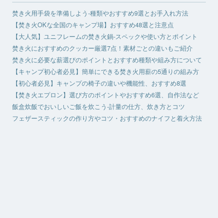
焚き火用手袋を準備しよう-種類やおすすめ9選とお手入れ方法
【焚き火OKな全国のキャンプ場】おすすめ48選と注意点
【大人気】ユニフレームの焚き火鍋-スペックや使い方とポイント
焚き火におすすめのクッカー厳選7点！素材ごとの違いもご紹介
焚き火に必要な薪選びのポイントとおすすめ種類や組み方について
【キャンプ初心者必見】簡単にできる焚き火用薪の5通りの組み方
【初心者必見】キャンプの椅子の違いや機能性、おすすめ8選
【焚き火エプロン】選び方のポイントやおすすめ6選、自作法など
飯盒炊飯でおいしいご飯を炊こう-計量の仕方、炊き方とコツ
フェザースティックの作り方やコツ・おすすめのナイフと着火方法