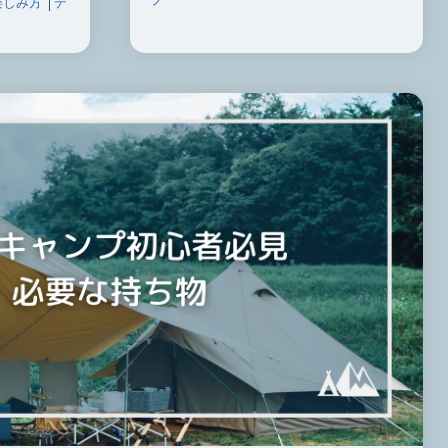
楽しみ方
│
デ