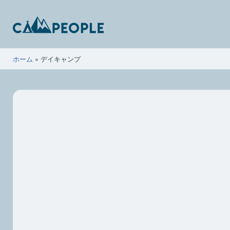
コ
ン
テ
ン
キ
ホーム
»
デイキャンプ
ツ
ャ
へ
ン
ス
ピ
キ
ー
ッ
ポ
プ
ー