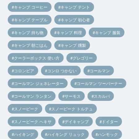
キャンプ コーヒー
キャンプ テント
キャンプ テーブル
キャンプ 初心者
キャンプ 持ち物
キャンプ 料理
キャンプ 服装
キャンプ 朝ごはん
キャンプ 燻製
クーラーボックス 使い方
グレゴリー
コロンビア
コンロ つかない
コールマン
コールマン ジェネレーター
コールマン ツーバーナー
コールマン ランタン
サーモス
スカルパ
スノーピーク
スノーピーク トルテュ
スノーピーク ヘキサ
デイキャンプ
ドイター
ハイキング
ハイキング リュック
ハンモック