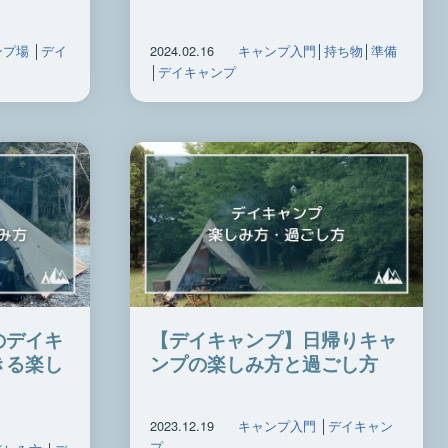
ンプ場
│
デイ
2024.02.16
キャンプ入門
│
持ち物
│
準備
│
デイキャンプ
のデイキ
【デイキャンプ】日帰りキャ
きる楽し
ンプの楽しみ方と過ごし方
2023.12.19
キャンプ入門
│
デイキャン
プ