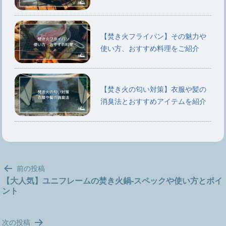
【焚き火フライパン】その魅力や
使い方、おすすめ料理をご紹介
【焚き火の匂い対策】衣服や髪の
消臭法とおすすめアイテムを紹介
投
前の投稿
稿
【大人気】ユニフレームの焚き火鍋-スペックや使い方とポイ
ント
ナ
ビ
ゲ
次の投稿