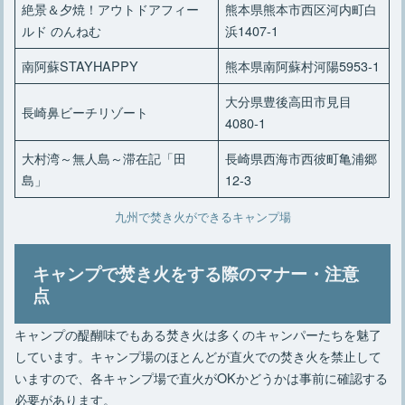
絶景＆夕焼！アウトドアフィー
熊本県熊本市西区河内町白
ルド のんねむ
浜1407-1
南阿蘇STAYHAPPY
熊本県南阿蘇村河陽5953‐1
大分県豊後高田市見目
長崎鼻ビーチリゾート
4080‐1
大村湾～無人島～滞在記「田
長崎県西海市西彼町亀浦郷
島」
12-3
九州で焚き火ができるキャンプ場
キャンプで焚き火をする際のマナー・注意
点
キャンプの醍醐味でもある焚き火は多くのキャンパーたちを魅了
しています。キャンプ場のほとんどが直火での焚き火を禁止して
いますので、各キャンプ場で直火がOKかどうかは事前に確認する
必要があります。