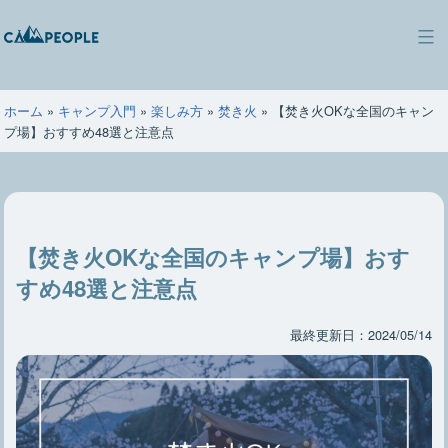
コ
ン
キ
テ
ャ
ン
ン
ツ
ホーム
»
キャンプ入門
»
楽しみ方
»
焚き火
»
【焚き火OKな全国のキャン
ピ
へ
プ場】おすすめ48選と注意点
ー
ス
ポ
キ
ー
ッ
プ
【焚き火OKな全国のキャンプ場】おす
すめ48選と注意点
最終更新日：2024/05/14