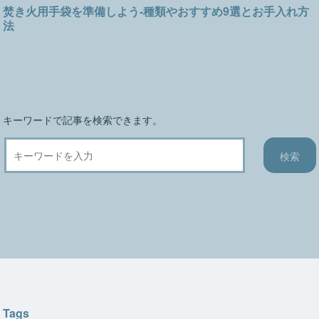
ー
焚き火用手袋を準備しよう-種類やおすすめ9選とお手入れ方
シ
法
ョ
ン
キーワードで記事を検索できます。
Tags