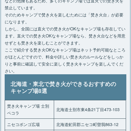
などの危険もあるため、多くのキャンプ場では直火での焚き火を
禁止しています。
そのためキャンプで焚き火を楽しむためには「焚き火台」が必要
になります。
しかし、全国には直火での焚き火がOKなキャンプ場も存在してい
ます。直火での焚き火OKなキャンプ場なら、焚き火台などを用意
せずとも焚き火を楽しむことができます。
ここで紹介する焚き火OKなキャンプ場はネット予約可能なところ
がほとんどですので、料金や詳しい焚き火のルールなどをしっか
りと事前に確認して安全に楽しく焚き火キャンプを楽しんでくだ
さい。
北海道・東北で焚き火ができるおすすめの
キャンプ場8選
焚き火キャンプ場 士別
北海道士別市東4条21丁目473-103
ペコラ
ニセコボンゴ広場
北海道虻田郡ニセコ町曽我863-12