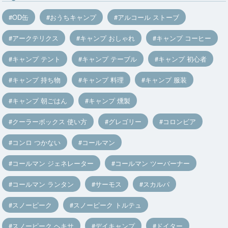
OD缶
おうちキャンプ
アルコール ストーブ
アークテリクス
キャンプ おしゃれ
キャンプ コーヒー
キャンプ テント
キャンプ テーブル
キャンプ 初心者
キャンプ 持ち物
キャンプ 料理
キャンプ 服装
キャンプ 朝ごはん
キャンプ 燻製
クーラーボックス 使い方
グレゴリー
コロンビア
コンロ つかない
コールマン
コールマン ジェネレーター
コールマン ツーバーナー
コールマン ランタン
サーモス
スカルパ
スノーピーク
スノーピーク トルテュ
スノーピーク ヘキサ
デイキャンプ
ドイター