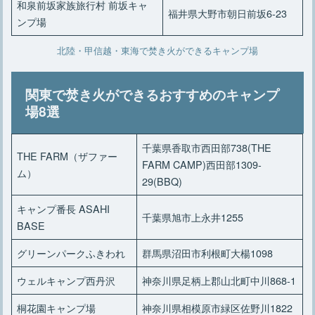
和泉前坂家族旅行村 前坂キャ
福井県大野市朝日前坂6-23
ンプ場
北陸・甲信越・東海で焚き火ができるキャンプ場
関東で焚き火ができるおすすめのキャンプ
場8選
千葉県香取市西田部738(THE
THE FARM（ザファー
FARM CAMP)西田部1309-
ム）
29(BBQ)
キャンプ番長 ASAHI
千葉県旭市上永井1255
BASE
グリーンパークふきわれ
群馬県沼田市利根町大楊1098
ウェルキャンプ西丹沢
神奈川県足柄上郡山北町中川868-1
桐花園キャンプ場
神奈川県相模原市緑区佐野川1822