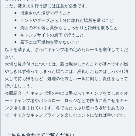
また、焚き火を行う際には注意が必要です。
指定された場所で行うこと
テントやタープから十分に離れた場所を選ぶこと
周囲の木や落ち葉からもしっかりと距離を取ること
キャンプサイトの風下で行うこと
風下には可燃物を置かないこと
以上を踏まえ、さらにキャンプ場の定めたルールを厳守してくだ
さい。
大切な後片付けについては、薪は燃やしきることが基本ですが燃
やしきれず残ってしまった場合には、炭化したものはしっかり消
火して持ち帰るなど、処理の仕方もルールに則り、責任をもって
行いましょう。
今回紹介したキャンプ場の中には手ぶらでキャンプを楽しめるオ
ートキャンプ場やバンガロー、ロッジなどで快適に過ごせるキャ
ンプ場も含まれています。冬でもたっぷり遊べる場所もあるの
で、すてきなキャンプライフを楽しむヒントになれば幸いです。
こちらも合わせてご覧ください。