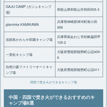
GAJU CAMP (ガジュキャンプ
和歌山県和歌山市和田905-3
場)
兵庫県神崎郡神河町南小田
glaminka KAMIKAWA
958
兵庫県南あわじ市松帆脇田甲
淡路島かわらや田園キャンプ場
105-2
大阪府豊能郡能勢町山辺409-
一里松キャンプ場
6
自然の森ファミリーオートキャ
大阪府豊能郡能勢町山辺411
ンプ場
関西で焚き火ができるキャンプ場
中国・四国で焚き火ができるおすすめのキ
ャンプ場8選