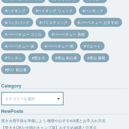
ハイキング
ハイキング リュック
ハンモック
バックパック
バリスティック
バーベキュー おすすめ
バーベキュー コンロ
バーベキュー 具材
バーベキュー 炭
バーベキュー 肉
マムート
ランタン
焚き火
登山 初心者
登山 服装
釣り 初心者
Category
Category
NewPosts
焚き火用手袋を準備しよう-種類やおすすめ9選とお手入れ方法
【焚き火OKな全国のキャンプ場】おすすめ48選と注意点