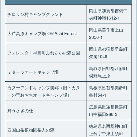
岡山県加賀郡吉備中
チロリン村キャンプグランド
央町神瀬1612-1
岡山県美作市上山
大芦高原キャンプ場-Oh!Ashi Forest-
2350-1
岡山県都窪郡早島町
フォレスタ！早島町ふれあいの森公園
矢尾1049
鳥取県日野郡江府町
ミターラオートキャンプ場
俣野尾上原
カヌーアンドキャンプ美郷（旧：カヌ
島根県邑智郡美郷町
ーの里おおちオートキャンプ場）
亀村54-1
広島県世羅郡世羅町
野うさぎの杜
山中福田966-3
徳島県名西郡神山町
四国山岳植物園岳人の森
上分字中津土須峠