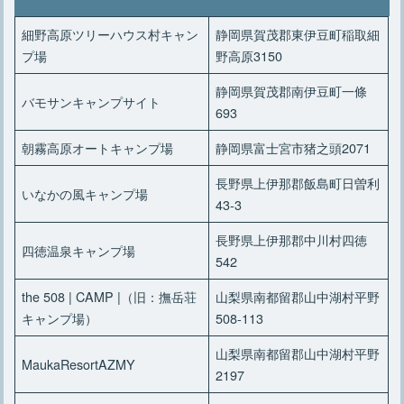
細野高原ツリーハウス村キャン
静岡県賀茂郡東伊豆町稲取細
プ場
野高原3150
静岡県賀茂郡南伊豆町一條
バモサンキャンプサイト
693
朝霧高原オートキャンプ場
静岡県富士宮市猪之頭2071
長野県上伊那郡飯島町日曽利
いなかの風キャンプ場
43-3
長野県上伊那郡中川村四徳
四徳温泉キャンプ場
542
the 508 | CAMP |（旧：撫岳荘
山梨県南都留郡山中湖村平野
キャンプ場）
508-113
山梨県南都留郡山中湖村平野
MaukaResortAZMY
2197