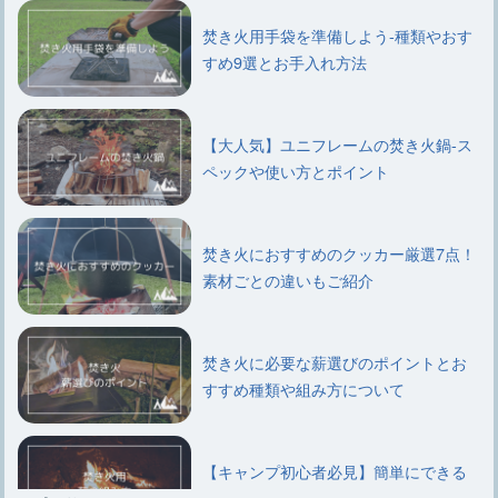
焚き火用手袋を準備しよう-種類やおす
すめ9選とお手入れ方法
【大人気】ユニフレームの焚き火鍋-ス
ペックや使い方とポイント
焚き火におすすめのクッカー厳選7点！
素材ごとの違いもご紹介
焚き火に必要な薪選びのポイントとお
すすめ種類や組み方について
【キャンプ初心者必見】簡単にできる
焚き火用薪の5通りの組み方