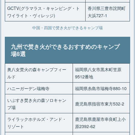
GCTV(グラマラス・キャンピング・ト
香川県三豊市詫間町
ワイライト・ヴィレッジ)
大浜727‐1
中国・四国で焚き火ができるキャンプ場
九州で焚き火ができるおすすめのキャンプ
場8選
奥八女焚火の森キャンプフィー
福岡県八女市黒木町笠原
ルド
9512番地
ハニーガーデン瑞梅寺
福岡県糸島市瑞梅寺880-10
いぶすき焚き火の森ソロキャン
鹿児島県指宿市東方532-2
プ場
ライラックホテルズ・アンド・
鹿児島県鹿屋市串良町上小
リゾート
原2392-62