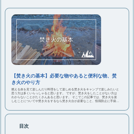
キャンプで焚き火の灰を処理する簡
単・安全な方法をご紹介
焚き火をするなら知っておこう！正し
い火の消し方とダメな消し方
【焚き火の基本】必要な物やあると便
利な物、焚き火のやり方
【焚き火の基本】必要な物やあると便利な物、焚
き火のやり方
燃える炎を見て楽しんだり料理をして楽しめる焚き火をキャンプで楽しみたいと
【焚き火の火起こし】必要な道具や方
思う方は多くいらっしゃると思います。 ですが、焚き火をしたことがない方は
わからないことがたくさんあると思います。 そこでこの記事では、焚き火を楽
法、3つのコツや注意点
しむことについてや焚き火をするなら焚き火台が必要なこと、怪我防止に手袋が
必要なことをご紹介します。 あると便利なリフレクターとチェアや焚き火で使
えるタープやテント、焚き火の火の付け方、消し方、後始末についてもご紹介し
ます。これを読めば焚き火の基本がわかります。ぜひ最後までご覧ください。
ロースタイルキャンプのレイアウトと
目次
おすすめアイテム厳選8点