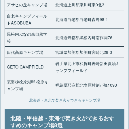
アサヒの丘キャンプ場
北海道上川郡東川町東9北3
白老キャンプフィール
北海道白老郡白老町森野98-1
ドASOBUBA
黒松内ぶなの森自然学
北海道寿都郡黒松内町南作開76
校
田代高原キャンプ場
宮城県加美郡加美町宮崎北28-3
岩手県北上市和賀町岩崎新田夏油キ
GETO CAMPFIELD
ャンプフィールド
裏磐梯桧原湖畔 松原キ
福島県耶麻郡北塩原村剣が峰1093
ャンプ場
北海道・東北で焚き火ができるキャンプ場
北陸・甲信越・東海で焚き火ができるおす
すめのキャンプ場8選