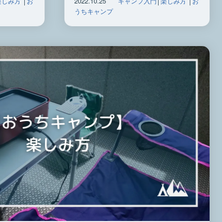
楽しみ方
│
お
2022.10.25
キャンプ入門
│
楽しみ方
│
お
うちキャンプ