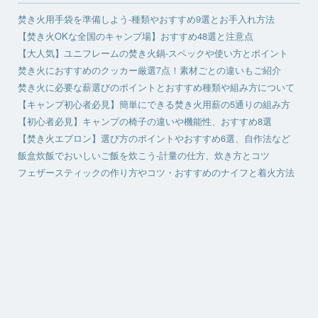
焚き火用手袋を準備しよう-種類やおすすめ9選とお手入れ方法
【焚き火OKな全国のキャンプ場】おすすめ48選と注意点
【大人気】ユニフレームの焚き火鍋-スペックや使い方とポイント
焚き火におすすめのクッカー厳選7点！素材ごとの違いもご紹介
焚き火に必要な薪選びのポイントとおすすめ種類や組み方について
【キャンプ初心者必見】簡単にできる焚き火用薪の5通りの組み方
【初心者必見】キャンプの椅子の違いや機能性、おすすめ8選
【焚き火エプロン】選び方のポイントやおすすめ6選、自作法など
飯盒炊飯でおいしいご飯を炊こう-計量の仕方、炊き方とコツ
フェザースティックの作り方やコツ・おすすめのナイフと着火方法