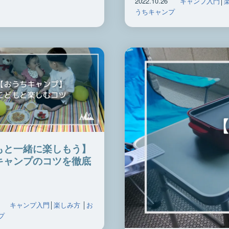
2022.10.26
キャンプ入門
│
うちキャンプ
もと一緒に楽しもう】
キャンプのコツを徹底
キャンプ入門
│
楽しみ方
│
お
プ