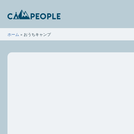
コ
ン
テ
ン
キ
ホーム
»
おうちキャンプ
ツ
ャ
へ
ン
ス
ピ
キ
ー
ッ
ポ
プ
ー