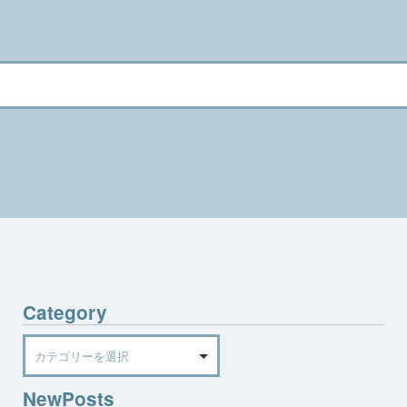
Category
Category
NewPosts