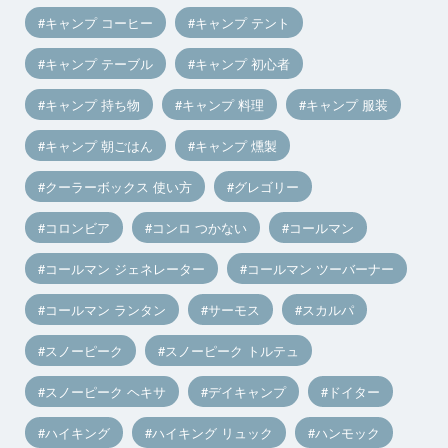
キャンプ コーヒー
キャンプ テント
キャンプ テーブル
キャンプ 初心者
キャンプ 持ち物
キャンプ 料理
キャンプ 服装
キャンプ 朝ごはん
キャンプ 燻製
クーラーボックス 使い方
グレゴリー
コロンビア
コンロ つかない
コールマン
コールマン ジェネレーター
コールマン ツーバーナー
コールマン ランタン
サーモス
スカルパ
スノーピーク
スノーピーク トルテュ
スノーピーク ヘキサ
デイキャンプ
ドイター
ハイキング
ハイキング リュック
ハンモック