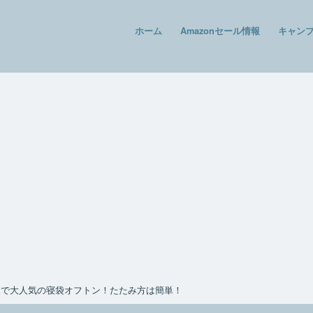
ホーム
Amazonセール情報
キャン
クで大人気の寝袋オフトン！たたみ方は簡単！