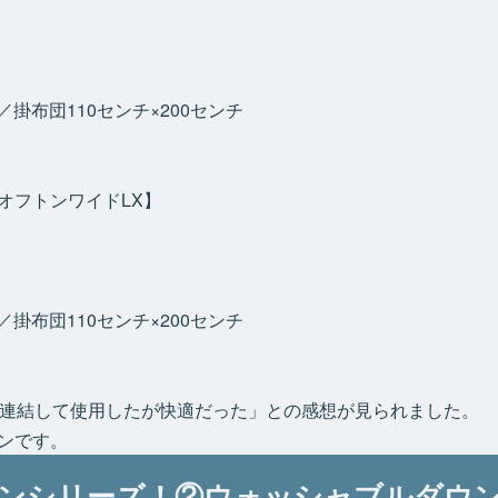
／掛布団110センチ×200センチ
オフトンワイドLX】
／掛布団110センチ×200センチ
で連結して使用したが快適だった」との感想が見られました。
ンです。
ンシリーズ！②ウォッシャブルダウ