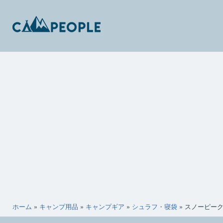
コ
ン
テ
ン
キ
ツ
ャ
へ
ン
ス
ピ
キ
ー
ッ
ポ
プ
ー
ホーム
»
キャンプ用品
»
キャンプギア
»
シュラフ・寝袋
»
スノーピー