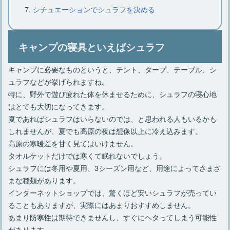
すめなニトリの枕
シチュエーションでシュラフを決める
大型クーラーボックスはこれでキマ
キャンプの寝具といえばシュラフ
リ・選び方のコツとおすすめ7選
キャンプに必要なものというと、テント、タープ、テーブル、シ
ュラフなどが挙げられますね。
特に、野外で遊び疲れた体を休ませるために、シュラフの寝心地
キャンプでラックは必要？ニトリのお
はとても大切になってきます。
すすめラックをご紹介
夏であればシュラフはいらないのでは、と思われる人もいるかも
しれませんが、夏でも高原の夜は想像以上に冷え込みます。
高原の寒暖差を甘く見てはいけません。
タオルケットだけでは寒くて眠れないでしょう。
シュラフには冬用や夏用、3シーズン用など、用途によってさまざ
まな種類があります。
インターネットショップでは、驚くほど安いシュラフが売ってい
ることもありますが、実際にはあまりおすすめしません。
あまり防寒性は期待できませんし、すぐにヘタってしまう可能性
があります。