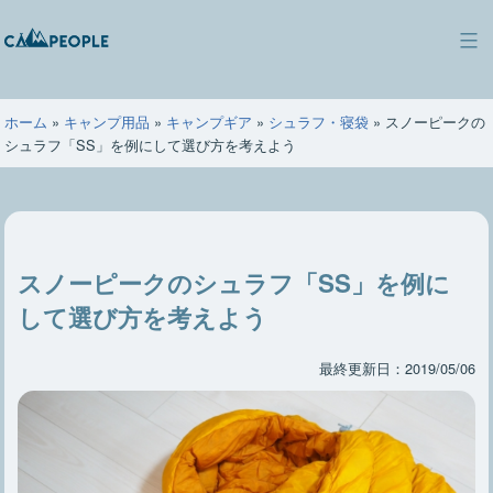
コ
ン
キ
テ
ャ
ン
ン
ツ
ホーム
»
キャンプ用品
»
キャンプギア
»
シュラフ・寝袋
»
スノーピークの
ピ
へ
シュラフ「SS」を例にして選び方を考えよう
ー
ス
ポ
キ
ー
ッ
プ
スノーピークのシュラフ「SS」を例に
して選び方を考えよう
最終更新日：2019/05/06