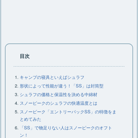
キャンプで大活躍【クレイモアの扇風
機】ケースや充電についても
キャンプ用鉄板のお手入れ方法や選び
方とおすすめの鉄板6選
目次
【コールマンのジェネレーター】仕組
キャンプの寝具といえばシュラフ
みや交換時期、分解について
形状によって性能が違う！「SS」は封筒型
シュラフの価格と保温性を決める中綿材
スノーピークのシュラフの快適温度とは
【小型クーラーボックス】種類や素
スノーピーク「エントリーパックSS」の特徴をま
材、選び方、おすすめ15選
とめてみた
「SS」で物足りない人はスノーピークのオフト
キャンプに枕は必要？キャンプにおす
ン！