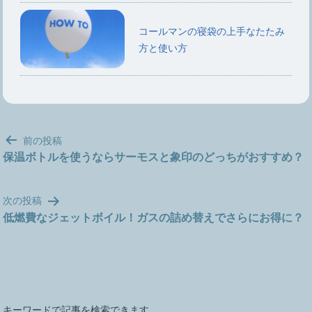
コールマンの寝袋の上手なたたみ
方と使い方
投
前の投稿
稿
保温ボトルを使うならサーモスと象印のどっちがおすすめ？
ナ
ビ
次の投稿
ゲ
低燃費なジェットボイル！ガスの詰め替えでさらにお得に？
ー
シ
ョ
ン
キーワードで記事を検索できます。