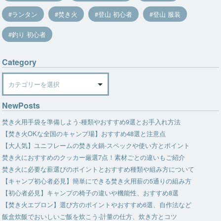
ランタン
焚き火
登山 初心者
登山 服装
釣り 初心者
Category
Category
NewPosts
焚き火用手袋を準備しよう-種類やおすすめ9選とお手入れ方法
【焚き火OKな全国のキャンプ場】おすすめ48選と注意点
【大人気】ユニフレームの焚き火鍋-スペックや使い方とポイント
焚き火におすすめのクッカー厳選7点！素材ごとの違いもご紹介
焚き火に必要な薪選びのポイントとおすすめ種類や組み方について
【キャンプ初心者必見】簡単にできる焚き火用薪の5通りの組み方
【初心者必見】キャンプの椅子の違いや機能性、おすすめ8選
【焚き火エプロン】選び方のポイントやおすすめ6選、自作法など
飯盒炊飯でおいしいご飯を炊こう-計量の仕方、炊き方とコツ