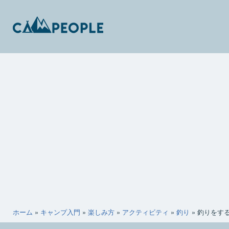
コ
ン
テ
ン
キ
ツ
ャ
へ
ン
ス
ピ
キ
ー
ッ
ポ
プ
ー
ホーム
»
キャンプ入門
»
楽しみ方
»
アクティビティ
»
釣り
»
釣りをす