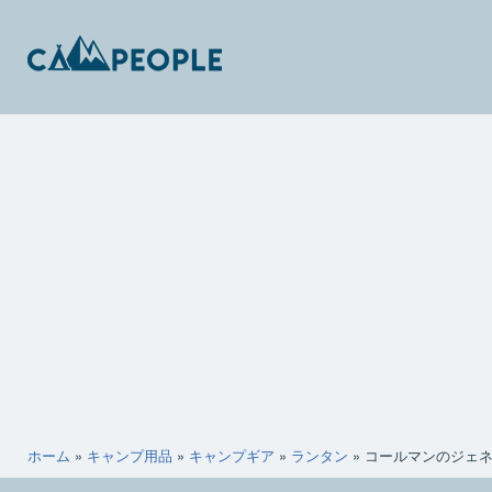
コ
ン
テ
ン
キ
ツ
ャ
へ
ン
ス
ピ
キ
ー
ッ
ポ
プ
ー
ホーム
»
キャンプ用品
»
キャンプギア
»
ランタン
»
コールマンのジェ