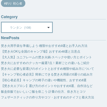
釣り 初心者
Category
Category
NewPosts
焚き火用手袋を準備しよう-種類やおすすめ9選とお手入れ方法
【焚き火OKな全国のキャンプ場】おすすめ48選と注意点
【大人気】ユニフレームの焚き火鍋-スペックや使い方とポイント
焚き火におすすめのクッカー厳選7点！素材ごとの違いもご紹介
焚き火に必要な薪選びのポイントとおすすめ種類や組み方について
【キャンプ初心者必見】簡単にできる焚き火用薪の5通りの組み方
【初心者必見】キャンプの椅子の違いや機能性、おすすめ8選
【焚き火エプロン】選び方のポイントやおすすめ6選、自作法など
飯盒炊飯でおいしいご飯を炊こう-計量の仕方、炊き方とコツ
フェザースティックの作り方やコツ・おすすめのナイフと着火方法