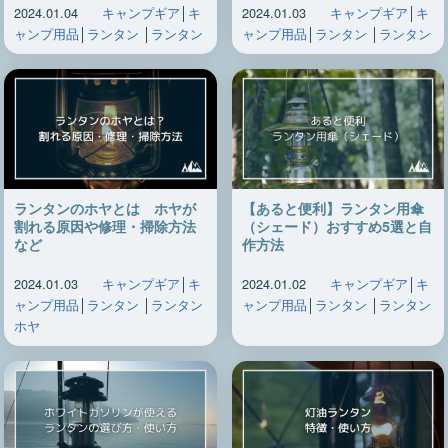
2024.01.04
キャンプギア
│
キ
2024.01.03
キャンプギア
│
キ
ャンプ用品
│
ランタン
│
ランタン
ャンプ用品
│
ランタン
│
ランタン
ランタンのホヤとは ホヤが
【あると便利】ランタン用傘
割れる原因や修理・掃除方法
（シェード）おすすめ5選と自
など
作方法
2024.01.03
キャンプギア
│
キ
2024.01.02
キャンプギア
│
キ
ャンプ用品
│
ランタン
│
ランタン
ャンプ用品
│
ランタン
│
ランタン
ホヤ