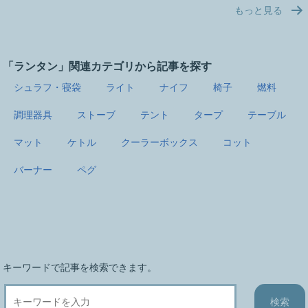
ペ
もっと見る
ー
ジ
送
り
「ランタン」関連カテゴリから記事を探す
シュラフ・寝袋
ライト
ナイフ
椅子
燃料
調理器具
ストーブ
テント
タープ
テーブル
マット
ケトル
クーラーボックス
コット
バーナー
ペグ
キーワードで記事を検索できます。