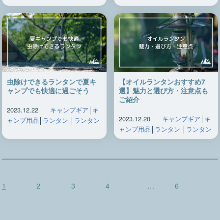
虫除けできるランタンで夏キ
【オイルランタンおすすめ7
ャンプでも快適に過ごそう
選】魅力と選び方・注意点も
ご紹介
2023.12.22
キャンプギア
│
キ
2023.12.20
キャンプギア
│
キ
ャンプ用品
│
ランタン
│
ランタン
ャンプ用品
│
ランタン
│
ランタン
投
1
2
3
4
…
6
稿
の