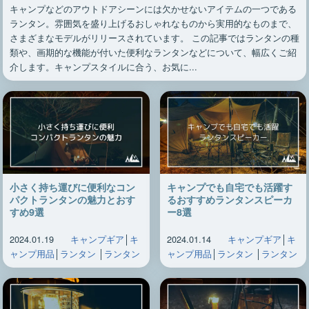
キャンプなどのアウトドアシーンには欠かせないアイテムの一つである
ランタン。雰囲気を盛り上げるおしゃれなものから実用的なものまで、
さまざまなモデルがリリースされています。 この記事ではランタンの種
類や、画期的な機能が付いた便利なランタンなどについて、幅広くご紹
介します。キャンプスタイルに合う、お気に...
小さく持ち運びに便利なコン
キャンプでも自宅でも活躍す
パクトランタンの魅力とおす
るおすすめランタンスピーカ
すめ9選
ー8選
2024.01.19
キャンプギア
│
キ
2024.01.14
キャンプギア
│
キ
ャンプ用品
│
ランタン
│
ランタン
ャンプ用品
│
ランタン
│
ランタン