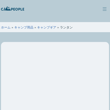
コ
ン
キ
テ
ャ
ン
ン
ツ
ホーム
»
キャンプ用品
»
キャンプギア
»
ランタン
ピ
へ
ー
ス
ポ
キ
ー
ッ
プ