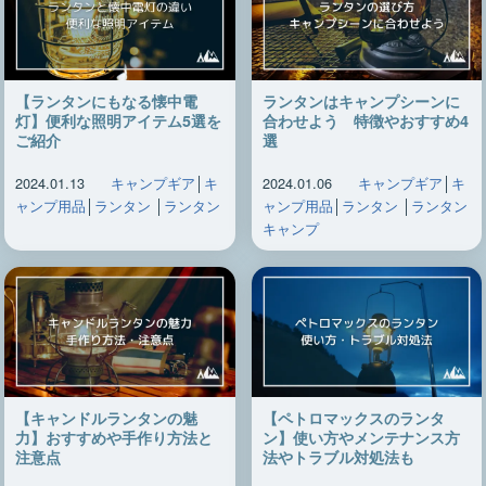
【ランタンにもなる懐中電
ランタンはキャンプシーンに
灯】便利な照明アイテム5選を
合わせよう 特徴やおすすめ4
ご紹介
選
2024.01.13
キャンプギア
│
キ
2024.01.06
キャンプギア
│
キ
ャンプ用品
│
ランタン
│
ランタン
ャンプ用品
│
ランタン
│
ランタン
キャンプ
【キャンドルランタンの魅
【ペトロマックスのランタ
力】おすすめや手作り方法と
ン】使い方やメンテナンス方
注意点
法やトラブル対処法も