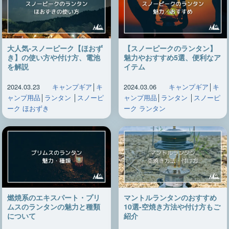
大人気‐スノーピーク【ほおず
【スノーピークのランタン】
き】の使い方や付け方、電池
魅力やおすすめ5選、便利なア
を解説
イテム
2024.03.23
キャンプギア
│
キ
2024.03.06
キャンプギア
│
キ
ャンプ用品
│
ランタン
│
スノーピ
ャンプ用品
│
ランタン
│
スノーピ
ーク ほおずき
ーク ランタン
燃焼系のエキスパート・プリ
マントルランタンのおすすめ
ムスのランタンの魅力と種類
10選-空焼き方法や付け方もご
について
紹介