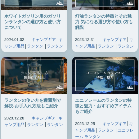
ホワイトガソリン用のガソリ
灯油ランタンの特徴とその魅
ンランタンの選び方と使い方
力 気になる選び方や使い方も
について
解説
2024.01.02
キャンプギア
│
キ
2023.12.31
キャンプギア
│
キ
ャンプ用品
│
ランタン
│
ランタン
ャンプ用品
│
ランタン
│
ランタン
ランタンの使い方を種類別で
ユニフレームのランタンの特
解説-お手入れ方法もご紹介
徴と魅力・おすすめアイテム
もご紹介
2023.12.28
キャンプギア
│
キ
2023.12.25
キャンプギア
│
キ
ャンプ用品
│
ランタン
│
ランタン
ャンプ用品
│
ランタン
│
ユニフレ
ーム ランタン