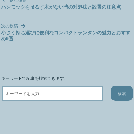
稿
ハンモックを吊るす木がない時の対処法と設置の注意点
ナ
ビ
次の投稿
ゲ
小さく持ち運びに便利なコンパクトランタンの魅力とおすす
ー
め9選
シ
ョ
ン
キーワードで記事を検索できます。