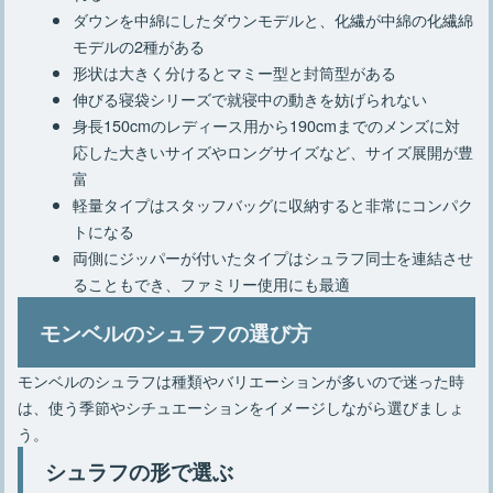
ダウンを中綿にしたダウンモデルと、化繊が中綿の化繊綿
モデルの2種がある
形状は大きく分けるとマミー型と封筒型がある
伸びる寝袋シリーズで就寝中の動きを妨げられない
身長150cmのレディース用から190cmまでのメンズに対
応した大きいサイズやロングサイズなど、サイズ展開が豊
富
軽量タイプはスタッフバッグに収納すると非常にコンパク
トになる
両側にジッパーが付いたタイプはシュラフ同士を連結させ
ることもでき、ファミリー使用にも最適
モンベルのシュラフの選び方
モンベルのシュラフは種類やバリエーションが多いので迷った時
は、使う季節やシチュエーションをイメージしながら選びましょ
う。
シュラフの形で選ぶ