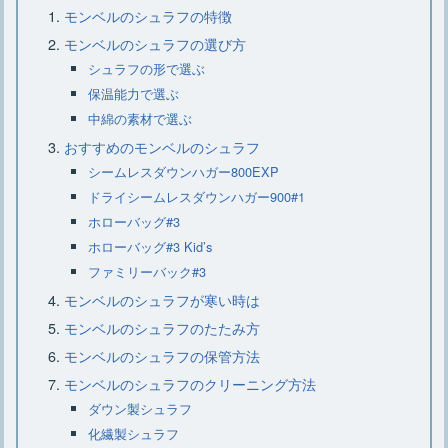
【コールマンのジェネレーター】仕組
モンベルのシュラフの特徴
みや交換時期、分解について
モンベルのシュラフの選び方
シュラフの形で選ぶ
保温能力で選ぶ
【小型クーラーボックス】種類や素
中綿の素材で選ぶ
材、選び方、おすすめ15選
おすすめのモンベルのシュラフ
シームレスダウンハガー800EXP
ドライシームレスダウンハガー900#1
キャンプに枕は必要？キャンプにおす
ホローバッグ#3
すめなニトリの枕
ホローバッグ#3 Kid’s
ファミリーバック#3
モンベルのシュラフが寒い時は
大型クーラーボックスはこれでキマ
リ・選び方のコツとおすすめ7選
モンベルのシュラフのたたみ方
モンベルのシュラフの保管方法
モンベルのシュラフのクリーニング方法
キャンプでラックは必要？ニトリのお
ダウン製シュラフ
すすめラックをご紹介
化繊製シュラフ