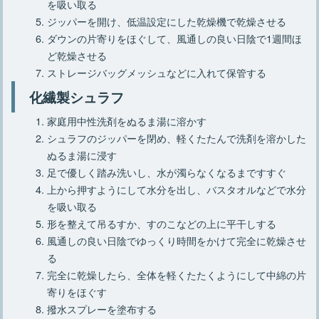
を吸い取る
ジッパーを開け、低温設定にした乾燥機で乾燥させる
ダウンの片寄りをほぐして、風通しの良い日陰で1週間ほ
ど乾燥させる
ストレージバッグメッシュなどに入れて保管する
化繊製シュラフ
家庭用中性洗剤をぬるま湯に溶かす
シュラフのジッパーを閉め、軽くたたんで洗剤を溶かした
ぬるま湯に浸す
足で優しく踏み洗いし、水が濁らなくなるまですすぐ
上から押すようにして水分を出し、バスタオルなどで水分
を吸い取る
形を整えて吊るすか、すのこなどの上に平干しする
風通しの良い日陰でゆっくり時間をかけて完全に乾燥させ
る
完全に乾燥したら、全体を軽くたたくようにして中綿の片
寄りをほぐす
撥水スプレーを塗布する