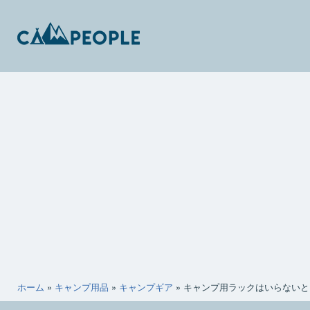
コ
ン
テ
ン
キ
ツ
ャ
へ
ン
ス
ピ
キ
ー
ッ
ポ
プ
ー
ホーム
»
キャンプ用品
»
キャンプギア
»
キャンプ用ラックはいらないと