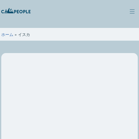
コ
ン
キ
テ
ャ
ン
ン
ツ
ホーム
»
イスカ
ピ
へ
ー
ス
ポ
キ
ー
ッ
プ