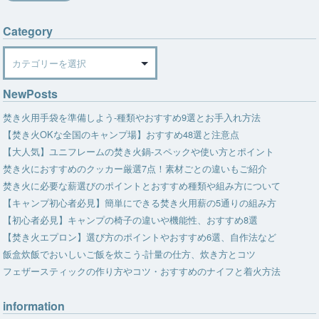
Category
Category
NewPosts
焚き火用手袋を準備しよう-種類やおすすめ9選とお手入れ方法
【焚き火OKな全国のキャンプ場】おすすめ48選と注意点
【大人気】ユニフレームの焚き火鍋-スペックや使い方とポイント
焚き火におすすめのクッカー厳選7点！素材ごとの違いもご紹介
焚き火に必要な薪選びのポイントとおすすめ種類や組み方について
【キャンプ初心者必見】簡単にできる焚き火用薪の5通りの組み方
【初心者必見】キャンプの椅子の違いや機能性、おすすめ8選
【焚き火エプロン】選び方のポイントやおすすめ6選、自作法など
飯盒炊飯でおいしいご飯を炊こう-計量の仕方、炊き方とコツ
フェザースティックの作り方やコツ・おすすめのナイフと着火方法
information