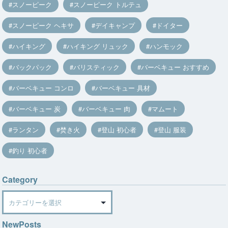
スノーピーク
スノーピーク トルテュ
スノーピーク ヘキサ
デイキャンプ
ドイター
ハイキング
ハイキング リュック
ハンモック
バックパック
バリスティック
バーベキュー おすすめ
バーベキュー コンロ
バーベキュー 具材
バーベキュー 炭
バーベキュー 肉
マムート
ランタン
焚き火
登山 初心者
登山 服装
釣り 初心者
Category
Category
NewPosts