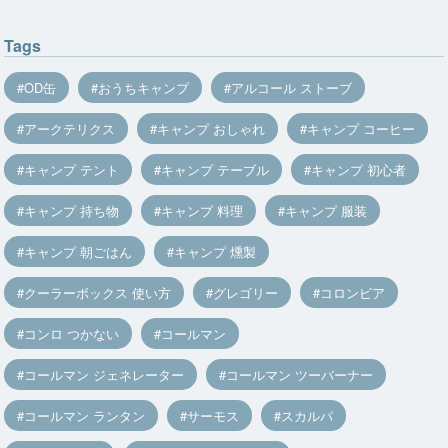
Tags
OD缶
おうちキャンプ
アルコール ストーブ
アークテリクス
キャンプ おしゃれ
キャンプ コーヒー
キャンプ テント
キャンプ テーブル
キャンプ 初心者
キャンプ 持ち物
キャンプ 料理
キャンプ 服装
キャンプ 朝ごはん
キャンプ 燻製
クーラーボックス 使い方
グレゴリー
コロンビア
コンロ つかない
コールマン
コールマン ジェネレーター
コールマン ツーバーナー
コールマン ランタン
サーモス
スカルパ