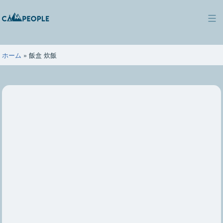
コ
ン
キ
テ
ャ
ン
ン
ツ
ホーム
»
飯盒 炊飯
ピ
へ
ー
ス
ポ
キ
ー
ッ
プ