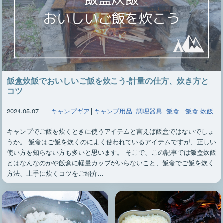
飯盒炊飯でおいしいご飯を炊こう-計量の仕方、炊き方と
コツ
2024.05.07
キャンプギア
│
キャンプ用品
│
調理器具
│
飯盒
│
飯盒 炊飯
キャンプでご飯を炊くときに使うアイテムと言えば飯盒ではないでしょ
うか。 飯盒はご飯を炊くのによく使われているアイテムですが、正しい
使い方を知らない方も多いと思います。 そこで、この記事では飯盒炊飯
とはなんなのかや飯盒に軽量カップがいらないこと、飯盒でご飯を炊く
方法、上手に炊くコツをご紹介...