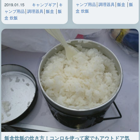
ャンプ用品
│
調理器具
│
飯盒
│
飯
2019.01.15
キャンプギア
│
キ
盒 炊飯
ャンプ用品
│
調理器具
│
飯盒
│
飯
盒 炊飯
飯盒炊飯の炊き方！コンロを使って家でもアウトドア気