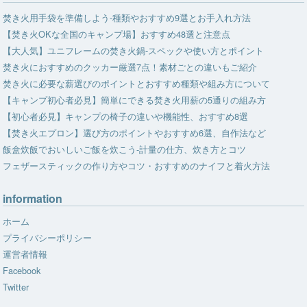
焚き火用手袋を準備しよう-種類やおすすめ9選とお手入れ方法
【焚き火OKな全国のキャンプ場】おすすめ48選と注意点
【大人気】ユニフレームの焚き火鍋-スペックや使い方とポイント
焚き火におすすめのクッカー厳選7点！素材ごとの違いもご紹介
焚き火に必要な薪選びのポイントとおすすめ種類や組み方について
【キャンプ初心者必見】簡単にできる焚き火用薪の5通りの組み方
【初心者必見】キャンプの椅子の違いや機能性、おすすめ8選
【焚き火エプロン】選び方のポイントやおすすめ6選、自作法など
飯盒炊飯でおいしいご飯を炊こう-計量の仕方、炊き方とコツ
フェザースティックの作り方やコツ・おすすめのナイフと着火方法
information
ホーム
プライバシーポリシー
運営者情報
Facebook
Twitter