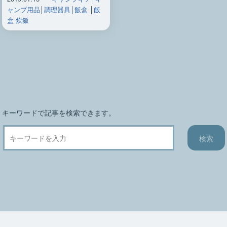
ャンプ用品
│
調理器具
│
飯盒
│
飯
盒 炊飯
キーワードで記事を検索できます。