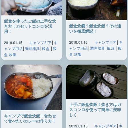
飯盒を使ったご飯の上手な炊
飯盒炊爨？飯盒炊飯？その違
き方！カセットコンロを活
いを徹底解説！
用！
2019.01.15
キャンプギア
│
キ
2019.01.15
キャンプギア
│
キ
ャンプ用品
│
調理器具
│
飯盒
│
飯
ャンプ用品
│
調理器具
│
飯盒
│
飯
盒 炊飯
盒 炊飯
上手に飯盒炊飯！炊き方はガ
スコンロを使って簡単に美味
しく
キャンプで飯盒炊飯！合わせ
て食べたいカレーの作り方！
2019.01.15
キャンプギア
│
キ