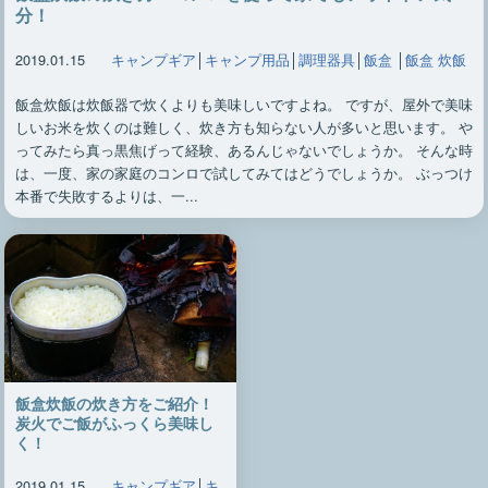
分！
2019.01.15
キャンプギア
│
キャンプ用品
│
調理器具
│
飯盒
│
飯盒 炊飯
飯盒炊飯は炊飯器で炊くよりも美味しいですよね。 ですが、屋外で美味
しいお米を炊くのは難しく、炊き方も知らない人が多いと思います。 や
ってみたら真っ黒焦げって経験、あるんじゃないでしょうか。 そんな時
は、一度、家の家庭のコンロで試してみてはどうでしょうか。 ぶっつけ
本番で失敗するよりは、一...
飯盒炊飯の炊き方をご紹介！
炭火でご飯がふっくら美味し
く！
2019.01.15
キャンプギア
│
キ