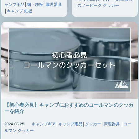
ャンプ用品
│
網・鉄板
│
調理器具
│
スノーピーク クッカー
│
キャンプ 鉄板
【初心者必見】キャンプにおすすめのコールマンのクッカ
ーを紹介
2024.03.25
キャンプギア
│
キャンプ用品
│
クッカー
│
調理器具
│
コー
ルマン クッカー