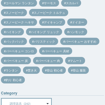
コールマン ランタン
サーモス
スカルパ
スノーピーク
スノーピーク トルテュ
スノーピーク ヘキサ
デイキャンプ
ドイター
ハイキング
ハイキング リュック
ハンモック
バックパック
バリスティック
バーベキュー おすすめ
バーベキュー コンロ
バーベキュー 具材
バーベキュー 炭
バーベキュー 肉
マムート
ランタン
焚き火
登山 初心者
登山 服装
釣り 初心者
Category
Category