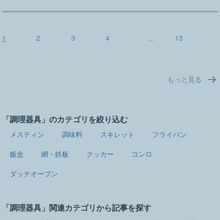
投
1
2
3
4
…
13
稿
の
ペ
もっと見る
ー
ジ
送
り
「調理器具」のカテゴリを絞り込む
メスティン
調味料
スキレット
フライパン
飯盒
網・鉄板
クッカー
コンロ
ダッチオーブン
「調理器具」関連カテゴリから記事を探す