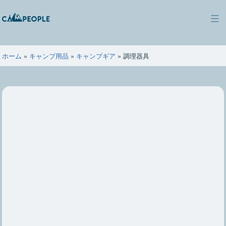
コ
ン
キ
テ
ャ
ン
ン
ツ
ホーム
»
キャンプ用品
»
キャンプギア
»
調理器具
ピ
へ
ー
ス
ポ
キ
ー
ッ
プ