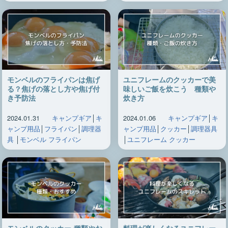
モンベルのフライパンは焦げ
ユニフレームのクッカーで美
る？焦げの落とし方や焦げ付
味しいご飯を炊こう 種類や
き予防法
炊き方
2024.01.31
キャンプギア
│
キ
2024.01.06
キャンプギア
│
キ
ャンプ用品
│
フライパン
│
調理器
ャンプ用品
│
クッカー
│
調理器具
具
│
モンベル フライパン
│
ユニフレーム クッカー
モンベルのクッカー‐種類やお
料理が楽しくなるユニフレー