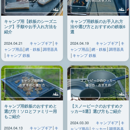
キャンプ用【鉄板のシーズニ
キャンプ用鉄板のお手入れ方
ング】手順やお手入れ方法を
法や選び方とおすすめの鉄板6
紹介
選
2024.04.21
キャンプギア
│
キ
2024.04.19
キャンプギア
│
キ
ャンプ用品
│
網・鉄板
│
調理器具
ャンプ用品
│
網・鉄板
│
調理器具
│
キャンプ 鉄板
│
キャンプ 鉄板
キャンプ用鉄板のおすすめと
【スノーピークのおすすめク
選び方！ソロとファミリー用
ッカー5選】選び方もご紹介
もご紹介
2024.03.30
キャンプギア
│
キ
2024.04.13
キャンプギア
│
キ
ャンプ用品
│
クッカー
│
調理器具