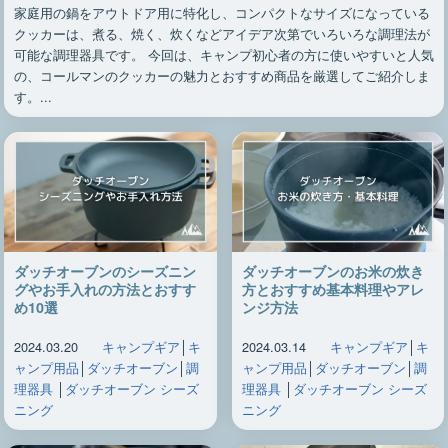
家庭用の鍋をアウトドア用に特化し、コンパクトなサイズになっている
クッカーは、煮る、焼く、炊くなどアイデア次第でいろいろな調理法が
可能な調理器具です。 今回は、キャンプ初心者の方に使いやすいと人気
の、コールマンのクッカーの魅力とおすすめ商品を厳選してご紹介しま
す。...
ダッチオーブンのシーズニン
ダッチオーブンのお米の炊き
グやお手入れの方法とおすす
方とおすすめ基本料理やアレ
め10選
ンジ方法
2024.03.20
キャンプギア
│
キ
2024.03.14
キャンプギア
│
キ
ャンプ用品
│
ダッチオーブン
│
調
ャンプ用品
│
ダッチオーブン
│
調
理器具
│
ダッチオーブン シーズ
理器具
│
ダッチオーブン シーズ
ニング
ニング