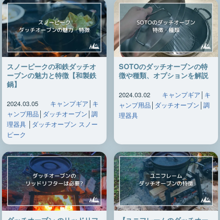
スノーピークの和鉄ダッチオ
SOTOのダッチオーブンの特
ーブンの魅力と特徴【和製鉄
徴や種類、オプションを解説
鍋】
2024.03.02
キャンプギア
│
キ
2024.03.05
キャンプギア
│
キ
ャンプ用品
│
ダッチオーブン
│
調
ャンプ用品
│
ダッチオーブン
│
調
理器具
理器具
│
ダッチオーブン スノー
ピーク
ダッチオーブン のリッドリフ
【ユニフレームのダッチオー