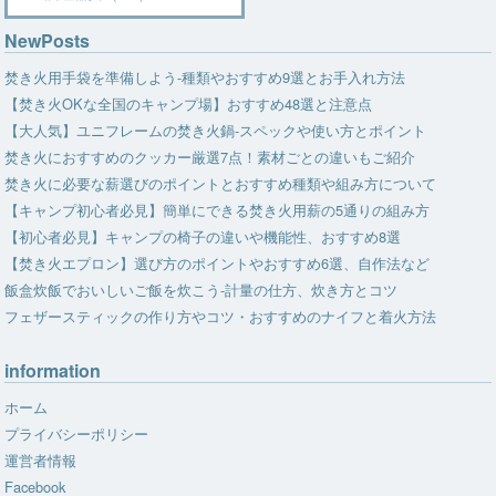
NewPosts
焚き火用手袋を準備しよう-種類やおすすめ9選とお手入れ方法
【焚き火OKな全国のキャンプ場】おすすめ48選と注意点
【大人気】ユニフレームの焚き火鍋-スペックや使い方とポイント
焚き火におすすめのクッカー厳選7点！素材ごとの違いもご紹介
焚き火に必要な薪選びのポイントとおすすめ種類や組み方について
【キャンプ初心者必見】簡単にできる焚き火用薪の5通りの組み方
【初心者必見】キャンプの椅子の違いや機能性、おすすめ8選
【焚き火エプロン】選び方のポイントやおすすめ6選、自作法など
飯盒炊飯でおいしいご飯を炊こう-計量の仕方、炊き方とコツ
フェザースティックの作り方やコツ・おすすめのナイフと着火方法
information
ホーム
プライバシーポリシー
運営者情報
Facebook