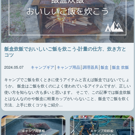
飯盒炊飯でおいしいご飯を炊こう-計量の仕方、炊き方と
コツ
2024.05.07
キャンプギア
│
キャンプ用品
│
調理器具
│
飯盒
│
飯盒 炊飯
キャンプでご飯を炊くときに使うアイテムと言えば飯盒ではないでしょ
うか。 飯盒はご飯を炊くのによく使われているアイテムですが、正しい
使い方を知らない方も多いと思います。 そこで、この記事では飯盒炊飯
とはなんなのかや飯盒に軽量カップがいらないこと、飯盒でご飯を炊く
方法、上手に炊くコツをご紹介...