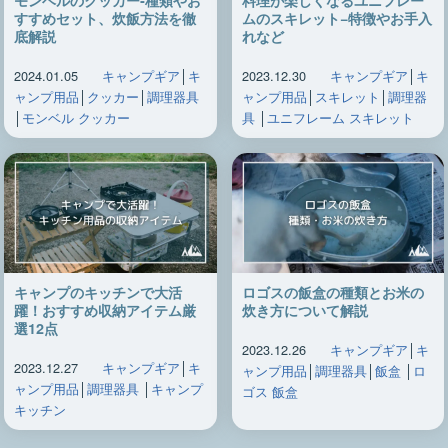
すすめセット、炊飯方法を徹
ムのスキレット−特徴やお手入
底解説
れなど
2024.01.05
キャンプギア
│
キ
2023.12.30
キャンプギア
│
キ
ャンプ用品
│
クッカー
│
調理器具
ャンプ用品
│
スキレット
│
調理器
│
モンベル クッカー
具
│
ユニフレーム スキレット
キャンプのキッチンで大活
ロゴスの飯盒の種類とお米の
躍！おすすめ収納アイテム厳
炊き方について解説
選12点
2023.12.26
キャンプギア
│
キ
2023.12.27
キャンプギア
│
キ
ャンプ用品
│
調理器具
│
飯盒
│
ロ
ャンプ用品
│
調理器具
│
キャンプ
ゴス 飯盒
キッチン