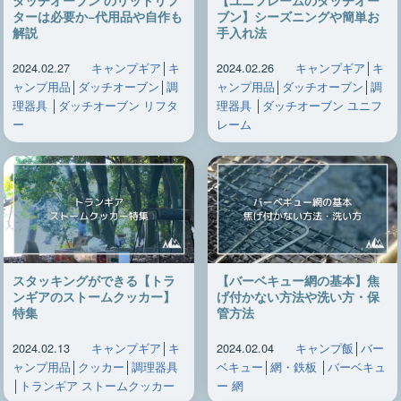
ターは必要か−代用品や自作も
ブン】シーズニングや簡単お
解説
手入れ法
2024.02.27
キャンプギア
│
キ
2024.02.26
キャンプギア
│
キ
ャンプ用品
│
ダッチオーブン
│
調
ャンプ用品
│
ダッチオーブン
│
調
理器具
│
ダッチオーブン リフタ
理器具
│
ダッチオーブン ユニフ
ー
レーム
スタッキングができる【トラ
【バーベキュー網の基本】焦
ンギアのストームクッカー】
げ付かない方法や洗い方・保
特集
管方法
2024.02.13
キャンプギア
│
キ
2024.02.04
キャンプ飯
│
バー
ャンプ用品
│
クッカー
│
調理器具
ベキュー
│
網・鉄板
│
バーベキュ
│
トランギア ストームクッカー
ー 網