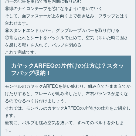
バーの記事を重ねて角を内側に折り込む
⑧緑のナイロンテープを芯になるように巻いていく
そして、面ファスナーが上を向くまで巻き込み、フラップとはり
合わせます。
⑨スタンドエンドカバー、グラブループカバーを取り付ける
⑩背もたれとシートをバックルで止めて、空気（叩いた時に固さ
を感じる程）を入れて、バルブを閉める
これで完成です。
カヤックARFEQの片付けの仕方は？スタッ
フバッグ収納！
モンベルのカヤックARFEQを使い終わり、組み立てたまま立てか
けたりすると、フレームが軋み出したり、左右バランスが悪くな
るのでなるべく片付けましょう。
それでは、モンベルのカヤックARFEQの片付けの仕方をご紹介し
ます。
最初に、バルブを緩め空気を抜いて、すべてのベルトを外しま
す。