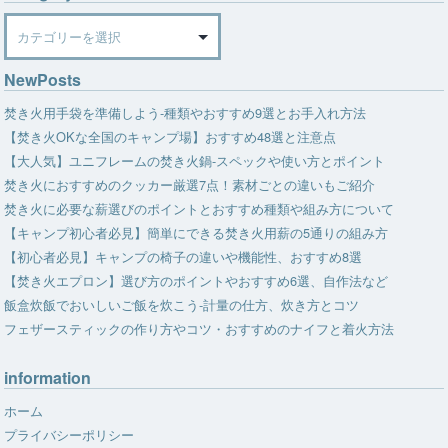
Category
NewPosts
焚き火用手袋を準備しよう-種類やおすすめ9選とお手入れ方法
【焚き火OKな全国のキャンプ場】おすすめ48選と注意点
【大人気】ユニフレームの焚き火鍋-スペックや使い方とポイント
焚き火におすすめのクッカー厳選7点！素材ごとの違いもご紹介
焚き火に必要な薪選びのポイントとおすすめ種類や組み方について
【キャンプ初心者必見】簡単にできる焚き火用薪の5通りの組み方
【初心者必見】キャンプの椅子の違いや機能性、おすすめ8選
【焚き火エプロン】選び方のポイントやおすすめ6選、自作法など
飯盒炊飯でおいしいご飯を炊こう-計量の仕方、炊き方とコツ
フェザースティックの作り方やコツ・おすすめのナイフと着火方法
information
ホーム
プライバシーポリシー