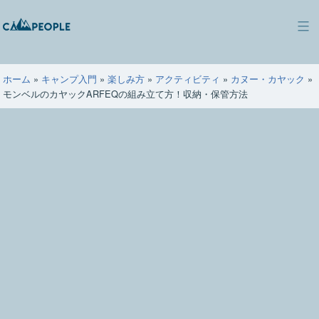
コ
ン
キ
テ
ャ
ン
ン
ツ
ホーム
»
キャンプ入門
»
楽しみ方
»
アクティビティ
»
カヌー・カヤック
»
ピ
へ
モンベルのカヤックARFEQの組み立て方！収納・保管方法
ー
ス
ポ
キ
ー
ッ
プ