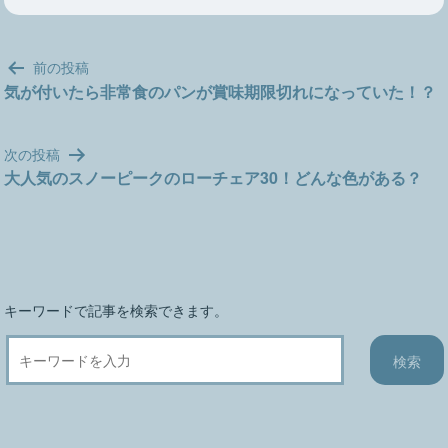
投
前の投稿
稿
気が付いたら非常食のパンが賞味期限切れになっていた！？
ナ
ビ
次の投稿
ゲ
大人気のスノーピークのローチェア30！どんな色がある？
ー
シ
ョ
ン
キーワードで記事を検索できます。