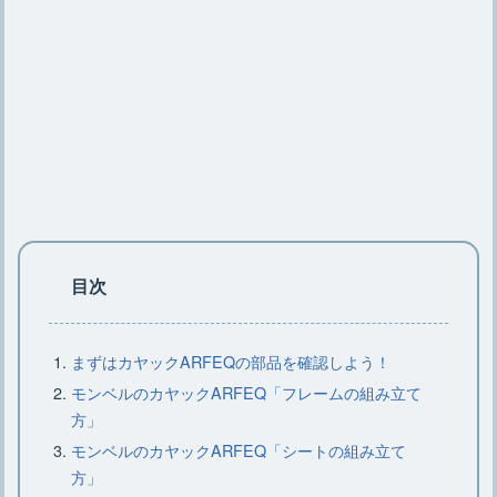
釣り用防寒着はどんなものが人気？最
強アウターはこちら！
釣りの防寒着に新星あらわる！ワーク
マンのウェアがスゴイ！
釣りの必需品『道具入れ』！タックル
ボックスが優秀すぎる
目次
海釣りにチャレンジ！初心者が揃える
まずはカヤックARFEQの部品を確認しよう！
べき道具一式をご紹介！
モンベルのカヤックARFEQ「フレームの組み立て
方」
モンベルのカヤックARFEQ「シートの組み立て
釣り仕様に車をカスタムしたい！おす
方」
すめ車種も！