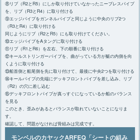
⑧リブ（R2とR5）にしか取り付けていなかったニーブレスパイプ
を、リブ（R3とR4）に取り付ける
⑨エッジパイプをガンネルパイプと同じように中央のリブ2つ
（R3とR4）に取り付ける
同じようにリブ（R2とR5）にも取り付けてください。
⑩エッジパイプをAタングに取り付ける
⑪リブ（R1とR6）を左右、下の順番に取り付ける
⑫キールストリンガーパイプを、曲がっている方が艇の内側を向
くように取り付ける
⑬船首側と船尾側を先に取り付けて、最後に中央2つを取り付ける
⑭キールパイプの先端にデッキフロントパイプを差し込み、リブ
（R2）の穴に差し込む
⑮デッキフロントパイプが真っすぐになっているか船のバランス
を見る
このとき、歪みがあるとバランスが取れていないことになりま
す。
確認して、問題がなければ骨組みは完成です。
モンベルのカヤックARFEQ「シートの組み