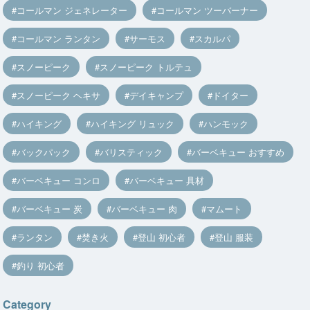
コールマン ジェネレーター
コールマン ツーバーナー
コールマン ランタン
サーモス
スカルパ
スノーピーク
スノーピーク トルテュ
スノーピーク ヘキサ
デイキャンプ
ドイター
ハイキング
ハイキング リュック
ハンモック
バックパック
バリスティック
バーベキュー おすすめ
バーベキュー コンロ
バーベキュー 具材
バーベキュー 炭
バーベキュー 肉
マムート
ランタン
焚き火
登山 初心者
登山 服装
釣り 初心者
Category