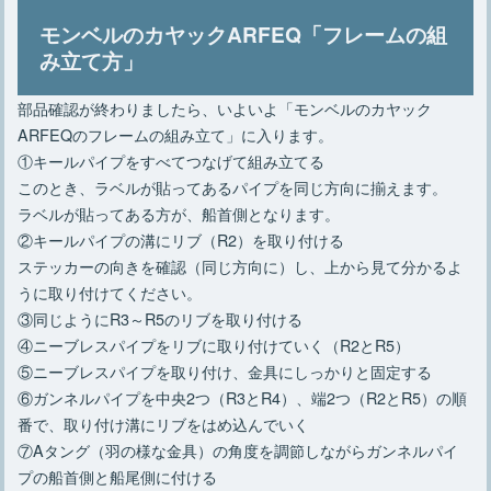
モンベルのカヤックARFEQ「フレームの組
み立て方」
部品確認が終わりましたら、いよいよ「モンベルのカヤック
ARFEQのフレームの組み立て」に入ります。
①キールパイプをすべてつなげて組み立てる
このとき、ラベルが貼ってあるパイプを同じ方向に揃えます。
ラベルが貼ってある方が、船首側となります。
②キールパイプの溝にリブ（R2）を取り付ける
ステッカーの向きを確認（同じ方向に）し、上から見て分かるよ
うに取り付けてください。
③同じようにR3～R5のリブを取り付ける
④ニーブレスパイプをリブに取り付けていく（R2とR5）
⑤ニーブレスパイプを取り付け、金具にしっかりと固定する
⑥ガンネルパイプを中央2つ（R3とR4）、端2つ（R2とR5）の順
番で、取り付け溝にリブをはめ込んでいく
⑦Aタング（羽の様な金具）の角度を調節しながらガンネルパイ
プの船首側と船尾側に付ける