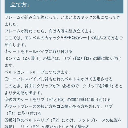
立て方」
フレームが組み立て終わって、いよいよカヤックの形になってき
ました。
フレームが終わったら、次は内装を組み立てます。
ここでは、モンベルのカヤックARFEQのシートの組み立て方をご
紹介します。
①シートをキールパイプに取り付ける
タンデム（2人乗り）の場合は、リブ（R2とR3）の間に取り付け
ます。
ベルトはシートループにつなぎます。
②ニーブレスパイプに背もたれのベルトをかけて固定させる
このとき、背面にクリップが2つあるので、クリップを利用すると
より安定感が出ます。
③後方のシートをリブ（R4とR5）の間に同様に取り付ける
④フットブレースの短い方をゴム輪がある方を外して、リブ
（R1）に取り付ける
⑤反対側のベルトをリブ（R2）にかけ、フットブレースの位置を
調節し、リブ（R2）の突起の上にかけて締める