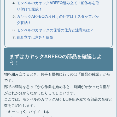
モンベルのカヤックARFEQ組み立て！船体布を取
り付けて完成！
カヤックARFEQの片付けの仕方は？スタッフバッ
釣りをするときの服装で女性が気を付
グ収納！
けるポイントとは？
モンベルのカヤックの保菅の仕方と注意点は？
組み立ては意外と簡単
釣り初心者なら川から始めよう！流域
によって異なる魅力！
まずはカヤックARFEQの部品を確認しよ
う！
初心者でも楽しめるサビキ釣りに挑
物を組み立てるとき、何事も最初に行うのは「部品の確認」から
戦！仕掛けは自作するの？
です。
部品の確認を怠ってから作業を始めると、時間がかかったり部品
がどれか分からなかったりしてしまいます。
ここでは、モンベルのカヤックARFEQを組み立てる部品の名称と
数をご紹介します。
・キール（K）パイプ 1本