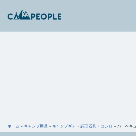
コ
ン
テ
ン
キ
ツ
ャ
へ
ン
ス
ピ
キ
ー
ッ
ポ
プ
ー
ホーム
»
キャンプ用品
»
キャンプギア
»
調理器具
»
コンロ
»
バーベキ