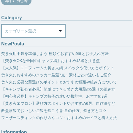
釣り 初心者
Category
Category
NewPosts
焚き火用手袋を準備しよう-種類やおすすめ9選とお手入れ方法
【焚き火OKな全国のキャンプ場】おすすめ48選と注意点
【大人気】ユニフレームの焚き火鍋-スペックや使い方とポイント
焚き火におすすめのクッカー厳選7点！素材ごとの違いもご紹介
焚き火に必要な薪選びのポイントとおすすめ種類や組み方について
【キャンプ初心者必見】簡単にできる焚き火用薪の5通りの組み方
【初心者必見】キャンプの椅子の違いや機能性、おすすめ8選
【焚き火エプロン】選び方のポイントやおすすめ6選、自作法など
飯盒炊飯でおいしいご飯を炊こう-計量の仕方、炊き方とコツ
フェザースティックの作り方やコツ・おすすめのナイフと着火方法
information