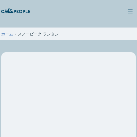
コ
ン
キ
テ
ャ
ン
ン
ツ
ホーム
»
スノーピーク ランタン
ピ
へ
ー
ス
ポ
キ
ー
ッ
プ