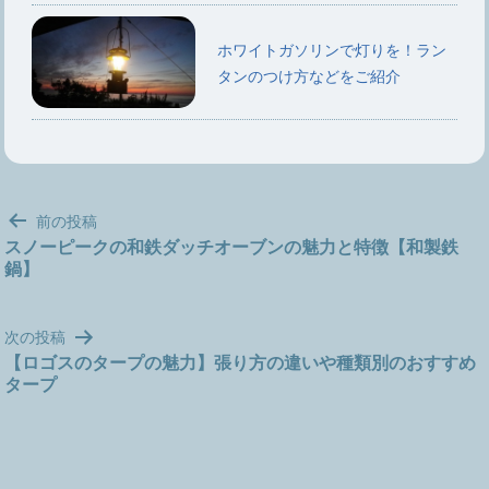
ホワイトガソリンで灯りを！ラン
タンのつけ方などをご紹介
投
前の投稿
稿
スノーピークの和鉄ダッチオーブンの魅力と特徴【和製鉄
鍋】
ナ
ビ
ゲ
次の投稿
ー
【ロゴスのタープの魅力】張り方の違いや種類別のおすすめ
シ
タープ
ョ
ン