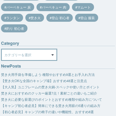
バーベキュー 炭
バーベキュー 肉
マムート
ランタン
焚き火
登山 初心者
登山 服装
釣り 初心者
Category
Category
NewPosts
焚き火用手袋を準備しよう-種類やおすすめ9選とお手入れ方法
【焚き火OKな全国のキャンプ場】おすすめ48選と注意点
【大人気】ユニフレームの焚き火鍋-スペックや使い方とポイント
焚き火におすすめのクッカー厳選7点！素材ごとの違いもご紹介
焚き火に必要な薪選びのポイントとおすすめ種類や組み方について
【キャンプ初心者必見】簡単にできる焚き火用薪の5通りの組み方
【初心者必見】キャンプの椅子の違いや機能性、おすすめ8選