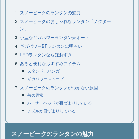
【コールマンのジェネレーター】仕組
スノーピークのランタンの魅力
みや交換時期、分解について
スノーピークのおしゃれなランタン「ノクター
ン」
小型なギガパワーランタン天オート
【小型クーラーボックス】種類や素
ギガパワーBFランタンは明るい
材、選び方、おすすめ15選
LEDランタンならほおずき
あると便利なおすすめアイテム
キャンプに枕は必要？キャンプにおす
スタンド、ハンガー
すめなニトリの枕
ギガパワーストーブ
スノーピークのランタンがつかない原因
缶の異常
大型クーラーボックスはこれでキマ
バーナーヘッドが目づまりしている
リ・選び方のコツとおすすめ7選
ノズルが目づまりしている
キャンプでラックは必要？ニトリのお
スノーピークのランタンの魅力
すすめラックをご紹介