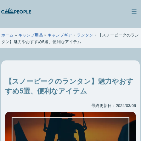
コ
ン
キ
テ
ャ
ン
ン
ツ
ホーム
»
キャンプ用品
»
キャンプギア
»
ランタン
»
【スノーピークのラン
ピ
へ
タン】魅力やおすすめ5選、便利なアイテム
ー
ス
ポ
キ
ー
ッ
プ
【スノーピークのランタン】魅力やおす
すめ5選、便利なアイテム
最終更新日：2024/03/06