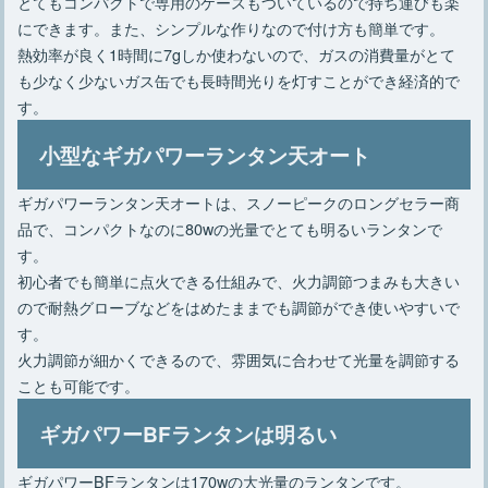
とてもコンパクトで専用のケースもついているので持ち運びも楽
にできます。また、シンプルな作りなので付け方も簡単です。
熱効率が良く1時間に7gしか使わないので、ガスの消費量がとて
も少なく少ないガス缶でも長時間光りを灯すことができ経済的で
す。
小型なギガパワーランタン天オート
ギガパワーランタン天オートは、スノーピークのロングセラー商
品で、コンパクトなのに80wの光量でとても明るいランタンで
す。
初心者でも簡単に点火できる仕組みで、火力調節つまみも大きい
ので耐熱グローブなどをはめたままでも調節ができ使いやすいで
す。
火力調節が細かくできるので、雰囲気に合わせて光量を調節する
ことも可能です。
ギガパワーBFランタンは明るい
ギガパワーBFランタンは170wの大光量のランタンです。