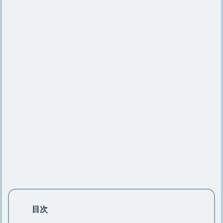
見と結局は必要になるワケ
キャンプ用【鉄板のシーズニング】手
順やお手入れ方法を紹介
【クーラーボックスの改造】改造する
メリットと改造アイデア5つ
キャンプで大活躍【クレイモアの扇風
機】ケースや充電についても
キャンプ用鉄板のお手入れ方法や選び
方とおすすめの鉄板6選
目次