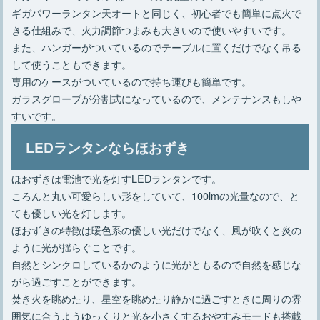
ギガパワーランタン天オートと同じく、初心者でも簡単に点火で
きる仕組みで、火力調節つまみも大きいので使いやすいです。
また、ハンガーがついているのでテーブルに置くだけでなく吊る
して使うこともできます。
専用のケースがついているので持ち運びも簡単です。
ガラスグローブが分割式になっているので、メンテナンスもしや
すいです。
LEDランタンならほおずき
ほおずきは電池で光を灯すLEDランタンです。
ころんと丸い可愛らしい形をしていて、100lmの光量なので、と
ても優しい光を灯します。
ほおずきの特徴は暖色系の優しい光だけでなく、風が吹くと炎の
ように光が揺らぐことです。
自然とシンクロしているかのように光がともるので自然を感じな
がら過ごすことができます。
焚き火を眺めたり、星空を眺めたり静かに過ごすときに周りの雰
囲気に合うようゆっくりと光を小さくするおやすみモードも搭載