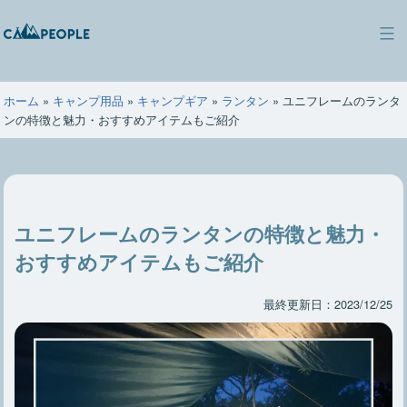
コ
ン
キ
テ
ャ
ン
ン
ツ
ホーム
»
キャンプ用品
»
キャンプギア
»
ランタン
»
ユニフレームのランタ
ピ
へ
ンの特徴と魅力・おすすめアイテムもご紹介
ー
ス
ポ
キ
ー
ッ
プ
ユニフレームのランタンの特徴と魅力・
おすすめアイテムもご紹介
最終更新日：2023/12/25