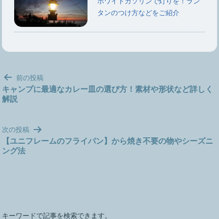
ホワイトガソリンで灯りを！ラン
タンのつけ方などをご紹介
投
前の投稿
稿
キャンプに最適なカレー皿の選び方！素材や形状など詳しく
解説
ナ
ビ
ゲ
次の投稿
ー
【ユニフレームのフライパン】から焼き不要の物やシーズニ
シ
ング法
ョ
ン
キーワードで記事を検索できます。