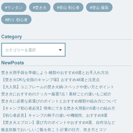
ランタン
焚き火
登山 初心者
登山 服装
釣り 初心者
Category
Category
NewPosts
焚き火用手袋を準備しよう-種類やおすすめ9選とお手入れ方法
【焚き火OKな全国のキャンプ場】おすすめ48選と注意点
【大人気】ユニフレームの焚き火鍋-スペックや使い方とポイント
焚き火におすすめのクッカー厳選7点！素材ごとの違いもご紹介
焚き火に必要な薪選びのポイントとおすすめ種類や組み方について
【キャンプ初心者必見】簡単にできる焚き火用薪の5通りの組み方
【初心者必見】キャンプの椅子の違いや機能性、おすすめ8選
【焚き火エプロン】選び方のポイントやおすすめ6選、自作法など
飯盒炊飯でおいしいご飯を炊こう-計量の仕方、炊き方とコツ