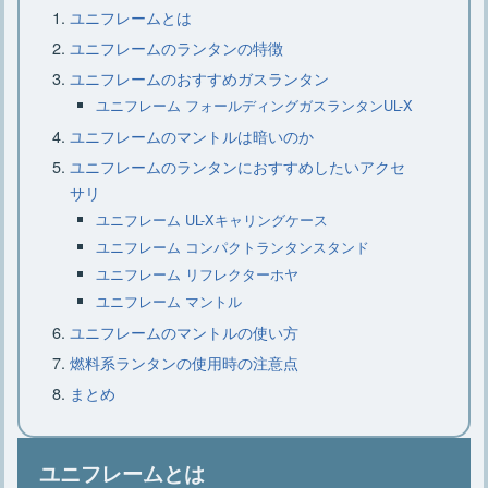
【コールマンのジェネレーター】仕組
ユニフレームとは
みや交換時期、分解について
ユニフレームのランタンの特徴
ユニフレームのおすすめガスランタン
ユニフレーム フォールディングガスランタンUL-X
【小型クーラーボックス】種類や素
ユニフレームのマントルは暗いのか
材、選び方、おすすめ15選
ユニフレームのランタンにおすすめしたいアクセ
サリ
ユニフレーム UL-Xキャリングケース
キャンプに枕は必要？キャンプにおす
すめなニトリの枕
ユニフレーム コンパクトランタンスタンド
ユニフレーム リフレクターホヤ
ユニフレーム マントル
大型クーラーボックスはこれでキマ
ユニフレームのマントルの使い方
リ・選び方のコツとおすすめ7選
燃料系ランタンの使用時の注意点
まとめ
キャンプでラックは必要？ニトリのお
すすめラックをご紹介
ユニフレームとは