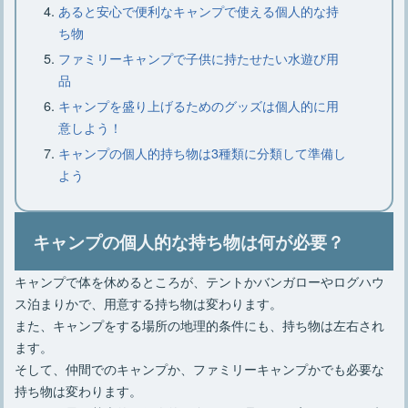
あると安心で便利なキャンプで使える個人的な持
い火の消し方とダメな消し方
ち物
ファミリーキャンプで子供に持たせたい水遊び用
品
【焚き火の基本】必要な物やあると便
利な物、焚き火のやり方
キャンプを盛り上げるためのグッズは個人的に用
意しよう！
キャンプの個人的持ち物は3種類に分類して準備し
【焚き火の火起こし】必要な道具や方
よう
法、3つのコツや注意点
キャンプの個人的な持ち物は何が必要？
ロースタイルキャンプのレイアウトと
キャンプで体を休めるところが、テントかバンガローやログハウ
おすすめアイテム厳選8点
ス泊まりかで、用意する持ち物は変わります。
また、キャンプをする場所の地理的条件にも、持ち物は左右され
ます。
そして、仲間でのキャンプか、ファミリーキャンプかでも必要な
持ち物は変わります。