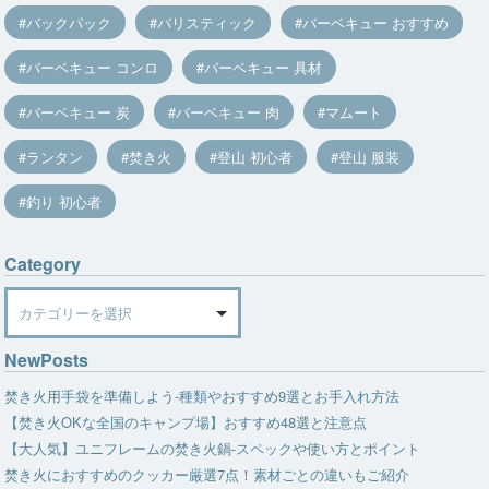
バックパック
バリスティック
バーベキュー おすすめ
バーベキュー コンロ
バーベキュー 具材
バーベキュー 炭
バーベキュー 肉
マムート
ランタン
焚き火
登山 初心者
登山 服装
釣り 初心者
Category
Category
NewPosts
焚き火用手袋を準備しよう-種類やおすすめ9選とお手入れ方法
【焚き火OKな全国のキャンプ場】おすすめ48選と注意点
【大人気】ユニフレームの焚き火鍋-スペックや使い方とポイント
焚き火におすすめのクッカー厳選7点！素材ごとの違いもご紹介