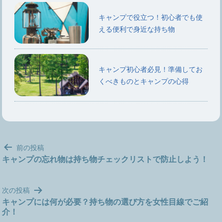
キャンプで役立つ！初心者でも使
える便利で身近な持ち物
キャンプ初心者必見！準備してお
くべきものとキャンプの心得
投
前の投稿
稿
キャンプの忘れ物は持ち物チェックリストで防止しよう！
ナ
ビ
次の投稿
ゲ
キャンプには何が必要？持ち物の選び方を女性目線でご紹
ー
介！
シ