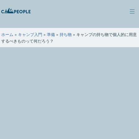
コ
ン
キ
テ
ャ
ン
ン
ツ
ホーム
»
キャンプ入門
»
準備
»
持ち物
»
キャンプの持ち物で個人的に用意
ピ
へ
するべきものって何だろう？
ー
ス
ポ
キ
ー
ッ
プ