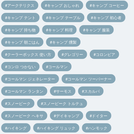
アークテリクス
キャンプ おしゃれ
キャンプ コーヒー
キャンプ テント
キャンプ テーブル
キャンプ 初心者
キャンプ 持ち物
キャンプ 料理
キャンプ 服装
キャンプ 朝ごはん
キャンプ 燻製
クーラーボックス 使い方
グレゴリー
コロンビア
コンロ つかない
コールマン
コールマン ジェネレーター
コールマン ツーバーナー
コールマン ランタン
サーモス
スカルパ
スノーピーク
スノーピーク トルテュ
スノーピーク ヘキサ
デイキャンプ
ドイター
ハイキング
ハイキング リュック
ハンモック