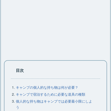
初心者必見【焚き火のやり方】薪の組
み方のコツや必要な道具
【キャンプで楽しむ焚き火コーヒー】
焚き火コーヒー作り方とコツ
焚き火を安全・簡単に後始末する正し
い方法をご紹介【基礎知識】
目次
キャンプで焚き火の灰を処理する簡
キャンプの個人的な持ち物は何が必要？
単・安全な方法をご紹介
キャンプで宿泊するために必要な道具の種類
個人的な持ち物はキャンプでは必要最小限にしよ
う
焚き火をするなら知っておこう！正し