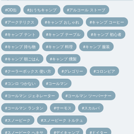
OD缶
おうちキャンプ
アルコール ストーブ
アークテリクス
キャンプ おしゃれ
キャンプ コーヒー
キャンプ テント
キャンプ テーブル
キャンプ 初心者
キャンプ 持ち物
キャンプ 料理
キャンプ 服装
キャンプ 朝ごはん
キャンプ 燻製
クーラーボックス 使い方
グレゴリー
コロンビア
コンロ つかない
コールマン
コールマン ジェネレーター
コールマン ツーバーナー
コールマン ランタン
サーモス
スカルパ
スノーピーク
スノーピーク トルテュ
スノーピーク ヘキサ
デイキャンプ
ドイター