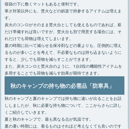
寝袋の下に敷くマットもあると便利です。
寒さ対策以外にも、焚火などの娯楽で持参するアイテムは増えま
す。
炭火のコンロがそのまま焚火台としても使えるものであれば、薪
だけ準備すれば良いですが、焚火台も別で用意する場合には、そ
れだけでも荷物は増えてしまいます。
夏の時期に比べて減らせる保冷剤などの量よりも、圧倒的に増え
るものが多いことを考えて、不必要なものは持ち込まないように
すると、少しでも荷物を減らすことができます。
また、炭火コンロと焚火台のように、1台2役の機能性アイテムを
多用することでも荷物を減らす効果が期待できます。
秋のキャンプの持ち物の必需品「防寒具」
秋のキャンプと夏のキャンプでは持ち物に違いが出ることをお話
ししましたが、秋に必要な持ち物について、ここからさらに詳し
くご紹介していきます。
夏と秋のキャンプで、最も異なる点が気温です。
夏の暑い時期には、着るものはそれほど考えなくても良いのです