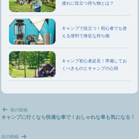
連れに役立つ持ち物とは？
キャンプで役立つ！初心者でも使
える便利で身近な持ち物
キャンプ初心者必見！準備してお
くべきものとキャンプの心得
投
前の投稿
稿
キャンプに行くなら快適な車で！おしゃれな車も気になる！
ナ
ビ
次の投稿
ゲ