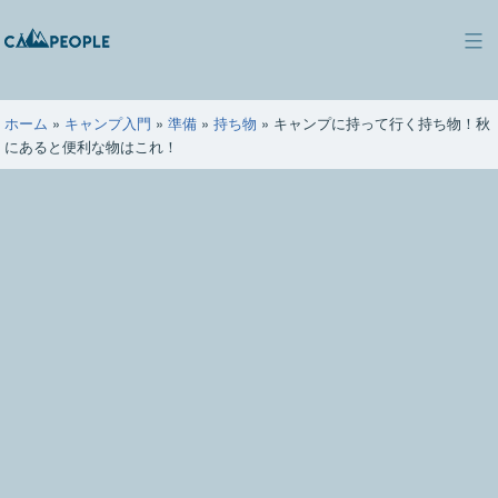
コ
ン
キ
テ
ャ
ン
ン
ツ
ホーム
»
キャンプ入門
»
準備
»
持ち物
»
キャンプに持って行く持ち物！秋
ピ
へ
にあると便利な物はこれ！
ー
ス
ポ
キ
ー
ッ
プ