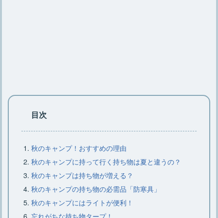
初心者必見【焚き火のやり方】薪の組
み方のコツや必要な道具
【キャンプで楽しむ焚き火コーヒー】
焚き火コーヒー作り方とコツ
焚き火を安全・簡単に後始末する正し
い方法をご紹介【基礎知識】
目次
キャンプで焚き火の灰を処理する簡
秋のキャンプ！おすすめの理由
単・安全な方法をご紹介
秋のキャンプに持って行く持ち物は夏と違うの？
秋のキャンプは持ち物が増える？
秋のキャンプの持ち物の必需品「防寒具」
焚き火をするなら知っておこう！正し
秋のキャンプにはライトが便利！
い火の消し方とダメな消し方
忘れがちな持ち物タープ！