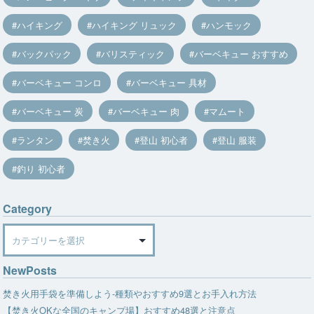
ハイキング
ハイキング リュック
ハンモック
バックパック
バリスティック
バーベキュー おすすめ
バーベキュー コンロ
バーベキュー 具材
バーベキュー 炭
バーベキュー 肉
マムート
ランタン
焚き火
登山 初心者
登山 服装
釣り 初心者
Category
Category
NewPosts
焚き火用手袋を準備しよう-種類やおすすめ9選とお手入れ方法
【焚き火OKな全国のキャンプ場】おすすめ48選と注意点