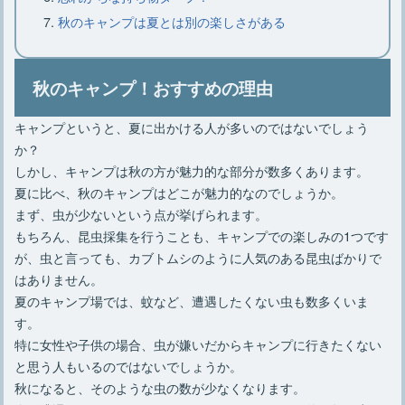
秋のキャンプは夏とは別の楽しさがある
【焚き火の基本】必要な物やあると便
利な物、焚き火のやり方
秋のキャンプ！おすすめの理由
キャンプというと、夏に出かける人が多いのではないでしょう
【焚き火の火起こし】必要な道具や方
か？
法、3つのコツや注意点
しかし、キャンプは秋の方が魅力的な部分が数多くあります。
夏に比べ、秋のキャンプはどこが魅力的なのでしょうか。
まず、虫が少ないという点が挙げられます。
ロースタイルキャンプのレイアウトと
もちろん、昆虫採集を行うことも、キャンプでの楽しみの1つです
おすすめアイテム厳選8点
が、虫と言っても、カブトムシのように人気のある昆虫ばかりで
はありません。
夏のキャンプ場では、蚊など、遭遇したくない虫も数多くいま
す。
特に女性や子供の場合、虫が嫌いだからキャンプに行きたくない
と思う人もいるのではないでしょうか。
秋になると、そのような虫の数が少なくなります。