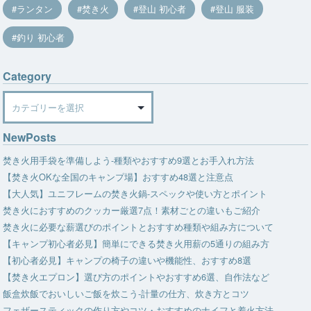
ランタン
焚き火
登山 初心者
登山 服装
釣り 初心者
Category
Category
NewPosts
焚き火用手袋を準備しよう-種類やおすすめ9選とお手入れ方法
【焚き火OKな全国のキャンプ場】おすすめ48選と注意点
【大人気】ユニフレームの焚き火鍋-スペックや使い方とポイント
焚き火におすすめのクッカー厳選7点！素材ごとの違いもご紹介
焚き火に必要な薪選びのポイントとおすすめ種類や組み方について
【キャンプ初心者必見】簡単にできる焚き火用薪の5通りの組み方
【初心者必見】キャンプの椅子の違いや機能性、おすすめ8選
【焚き火エプロン】選び方のポイントやおすすめ6選、自作法など
飯盒炊飯でおいしいご飯を炊こう-計量の仕方、炊き方とコツ
フェザースティックの作り方やコツ・おすすめのナイフと着火方法