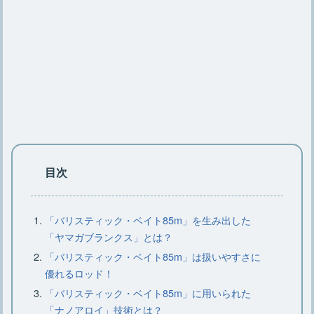
初心者必見【焚き火のやり方】薪の組
み方のコツや必要な道具
【キャンプで楽しむ焚き火コーヒー】
焚き火コーヒー作り方とコツ
焚き火を安全・簡単に後始末する正し
い方法をご紹介【基礎知識】
目次
キャンプで焚き火の灰を処理する簡
「バリスティック・ベイト85m」を生み出した
単・安全な方法をご紹介
「ヤマガブランクス」とは？
「バリスティック・ベイト85m」は扱いやすさに
優れるロッド！
焚き火をするなら知っておこう！正し
「バリスティック・ベイト85m」に用いられた
い火の消し方とダメな消し方
「ナノアロイ」技術とは？