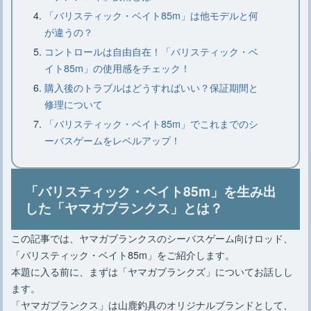
「バリスティック・ベイト85m」は他モデルと何
が違うの？
【焚き火の基本】必要な物やあると便
コントロールは自由自在！「バリスティック・ベ
利な物、焚き火のやり方
イト85m」の使用感をチェック！
購入後のトラブルはどうすればいい？保証期間と
修理について
【焚き火の火起こし】必要な道具や方
法、3つのコツや注意点
「バリスティック・ベイト85m」でこれまでのシ
ーバスゲームをレベルアップ！
ロースタイルキャンプのレイアウトと
「バリスティック・ベイト85m」を生み出
おすすめアイテム厳選8点
した「ヤマガブランクス」とは？
この記事では、ヤマガブランクスのシーバスゲーム向けロッド、
「バリスティック・ベイト85m」をご紹介します。
本題に入る前に、まずは「ヤマガブランクズ」についてお話しし
ます。
「ヤマガブランクス」は山鹿釣具のオリジナルブランドとして、