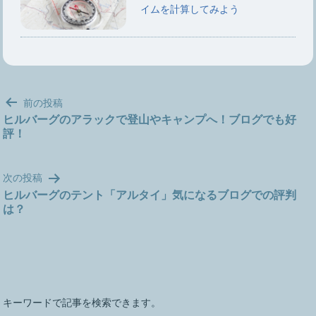
イムを計算してみよう
投
前の投稿
稿
ヒルバーグのアラックで登山やキャンプへ！ブログでも好
評！
ナ
ビ
ゲ
次の投稿
ー
ヒルバーグのテント「アルタイ」気になるブログでの評判
シ
は？
ョ
ン
キーワードで記事を検索できます。