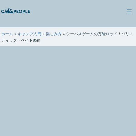
コ
ン
キ
テ
ャ
ン
ン
ツ
ホーム
»
キャンプ入門
»
楽しみ方
»
シーバスゲームの万能ロッド！バリス
ピ
へ
ティック・ベイト85m
ー
ス
ポ
キ
ー
ッ
プ