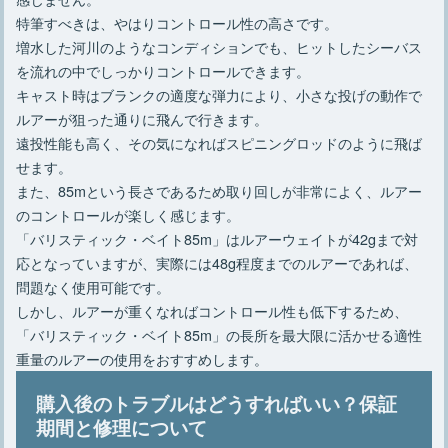
特筆すべきは、やはりコントロール性の高さです。
増水した河川のようなコンディションでも、ヒットしたシーバス
を流れの中でしっかりコントロールできます。
キャスト時はブランクの適度な弾力により、小さな投げの動作で
ルアーが狙った通りに飛んで行きます。
遠投性能も高く、その気になればスピニングロッドのように飛ば
せます。
また、85mという長さであるため取り回しが非常によく、ルアー
のコントロールが楽しく感じます。
「バリスティック・ベイト85m」はルアーウェイトが42gまで対
応となっていますが、実際には48g程度までのルアーであれば、
問題なく使用可能です。
しかし、ルアーが重くなればコントロール性も低下するため、
「バリスティック・ベイト85m」の長所を最大限に活かせる適性
重量のルアーの使用をおすすめします。
購入後のトラブルはどうすればいい？保証
期間と修理について