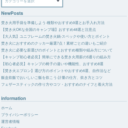
NewPosts
焚き火用手袋を準備しよう-種類やおすすめ9選とお手入れ方法
【焚き火OKな全国のキャンプ場】おすすめ48選と注意点
【大人気】ユニフレームの焚き火鍋-スペックや使い方とポイント
焚き火におすすめのクッカー厳選7点！素材ごとの違いもご紹介
焚き火に必要な薪選びのポイントとおすすめ種類や組み方について
【キャンプ初心者必見】簡単にできる焚き火用薪の5通りの組み方
【初心者必見】キャンプの椅子の違いや機能性、おすすめ8選
【焚き火エプロン】選び方のポイントやおすすめ6選、自作法など
飯盒炊飯でおいしいご飯を炊こう-計量の仕方、炊き方とコツ
フェザースティックの作り方やコツ・おすすめのナイフと着火方法
information
ホーム
プライバシーポリシー
運営者情報