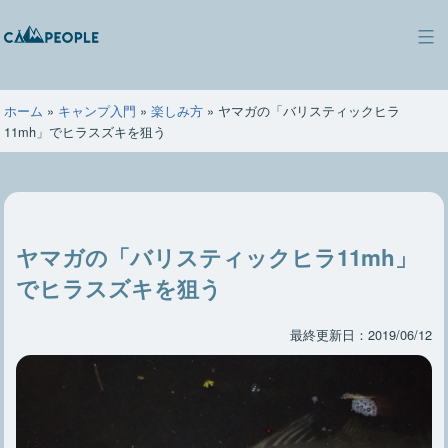
コ
ン
キ
テ
ャ
ン
ン
ツ
ホーム
»
キャンプ入門
»
楽しみ方
»
ヤマガの「バリスティックヒラ
ピ
へ
11mh」でヒラスズキを狙う
ー
ス
ポ
キ
ー
ッ
プ
ヤマガの「バリスティックヒラ11mh」
でヒラスズキを狙う
最終更新日：2019/06/12