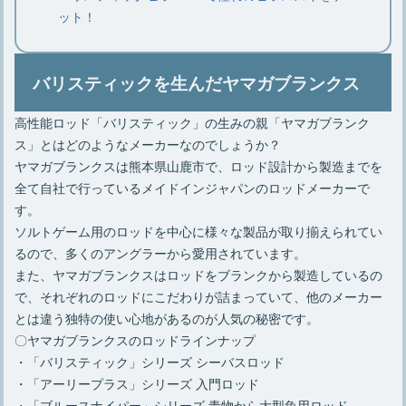
【焚き火の基本】必要な物やあると便
ット！
利な物、焚き火のやり方
バリスティックを生んだヤマガブランクス
【焚き火の火起こし】必要な道具や方
高性能ロッド「バリスティック」の生みの親「ヤマガブランク
法、3つのコツや注意点
ス」とはどのようなメーカーなのでしょうか？
ヤマガブランクスは熊本県山鹿市で、ロッド設計から製造までを
全て自社で行っているメイドインジャパンのロッドメーカーで
ロースタイルキャンプのレイアウトと
す。
おすすめアイテム厳選8点
ソルトゲーム用のロッドを中心に様々な製品が取り揃えられてい
るので、多くのアングラーから愛用されています。
また、ヤマガブランクスはロッドをブランクから製造しているの
で、それぞれのロッドにこだわりが詰まっていて、他のメーカー
とは違う独特の使い心地があるのが人気の秘密です。
〇ヤマガブランクスのロッドラインナップ
・「バリスティック」シリーズ シーバスロッド
・「アーリープラス」シリーズ 入門ロッド
・「ブルースナイパー」シリーズ 青物から大型魚用ロッド