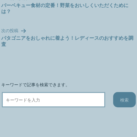
稿
バーベキュー食材の定番！野菜をおいしくいただくために
は？
ナ
ビ
ゲ
次の投稿
ー
パタゴニアをおしゃれに着よう！レディースのおすすめを調
シ
査
ョ
ン
キーワードで記事を検索できます。