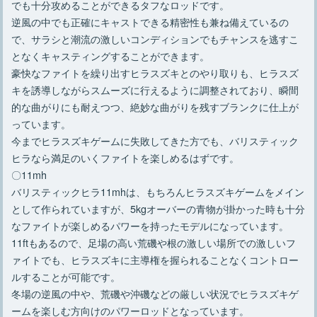
でも十分攻めることができるタフなロッドです。
逆風の中でも正確にキャストできる精密性も兼ね備えているの
で、サラシと潮流の激しいコンディションでもチャンスを逃すこ
となくキャスティングすることができます。
豪快なファイトを繰り出すヒラスズキとのやり取りも、ヒラスズ
キを誘導しながらスムーズに行えるように調整されており、瞬間
的な曲がりにも耐えつつ、絶妙な曲がりを残すブランクに仕上が
っています。
今までヒラスズキゲームに失敗してきた方でも、バリスティック
ヒラなら満足のいくファイトを楽しめるはずです。
〇11mh
バリスティックヒラ11mhは、もちろんヒラスズキゲームをメイン
として作られていますが、5kgオーバーの青物が掛かった時も十分
なファイトが楽しめるパワーを持ったモデルになっています。
11ftもあるので、足場の高い荒磯や根の激しい場所での激しいフ
ァイトでも、ヒラスズキに主導権を握られることなくコントロー
ルすることが可能です。
冬場の逆風の中や、荒磯や沖磯などの厳しい状況でヒラスズキゲ
ームを楽しむ方向けのパワーロッドとなっています。