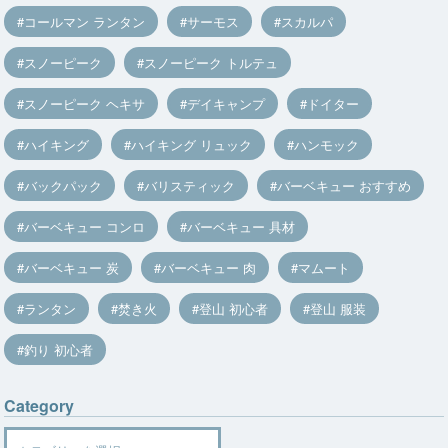
コールマン ランタン
サーモス
スカルパ
スノーピーク
スノーピーク トルテュ
スノーピーク ヘキサ
デイキャンプ
ドイター
ハイキング
ハイキング リュック
ハンモック
バックパック
バリスティック
バーベキュー おすすめ
バーベキュー コンロ
バーベキュー 具材
バーベキュー 炭
バーベキュー 肉
マムート
ランタン
焚き火
登山 初心者
登山 服装
釣り 初心者
Category
Category