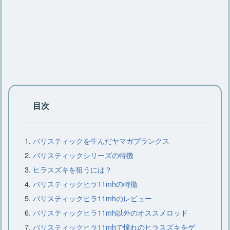
【キャンプで楽しむ焚き火コーヒー】
焚き火コーヒー作り方とコツ
焚き火を安全・簡単に後始末する正し
い方法をご紹介【基礎知識】
目次
キャンプで焚き火の灰を処理する簡
バリスティックを生んだヤマガブランクス
単・安全な方法をご紹介
バリスティックシリーズの特徴
ヒラスズキを狙うには？
バリスティックヒラ11mhの特徴
焚き火をするなら知っておこう！正し
バリスティックヒラ11mhのレビュー
い火の消し方とダメな消し方
バリスティックヒラ11mh以外のオススメロッド
バリスティックヒラ11mhで憧れのヒラスズキをゲ