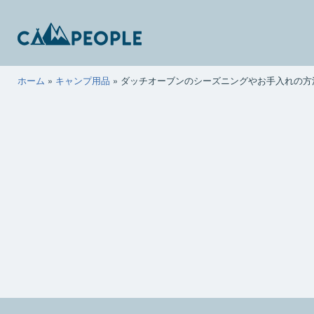
コ
ン
テ
ン
キ
ホーム
»
キャンプ用品
»
ダッチオーブンのシーズニングやお手入れの方
ツ
ャ
へ
ン
ス
ピ
キ
ー
ッ
ポ
プ
ー