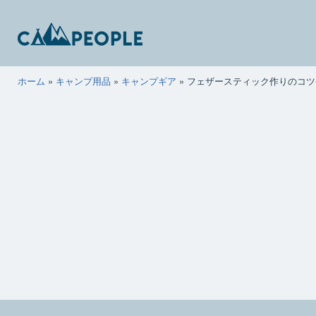
コ
ン
テ
ン
キ
ホーム
»
キャンプ用品
»
キャンプギア
»
フェザースティック作りのコツ
ツ
ャ
へ
ン
ス
ピ
キ
ー
ッ
ポ
プ
ー