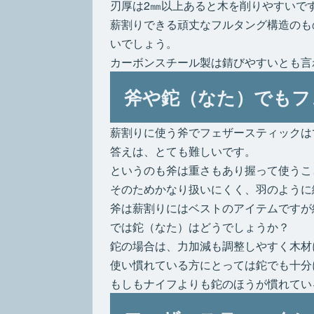
刃厚は2㎜以上あると木を削りやすいで
薪割りできる頑丈なフルタング構造のも
いでしょう。
カーボンスチール製は錆びやすいとも言
斧や鉈（なた）でもフ
薪割りに使う斧でフェザースティックは
答えは、とても難しいです。
というのも斧は重さもあり握って使うこ
そのためかなり扱いにくく、羽のように
斧は薪割りにはベストのアイテムですが
では鉈（なた）はどうでしょうか？
鉈の場合は、力加減も調整しやすく木材
使い慣れている方にとっては鉈でも十分
もしもナイフよりも鉈のほうが慣れてい