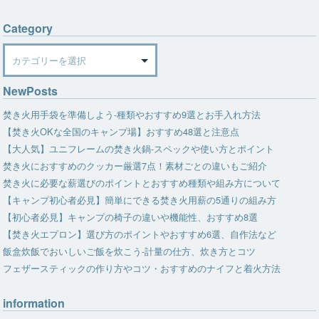
Category
Category
NewPosts
焚き火用手袋を準備しよう-種類やおすすめ9選とお手入れ方法
【焚き火OKな全国のキャンプ場】おすすめ48選と注意点
【大人気】ユニフレームの焚き火鍋-スペックや使い方とポイント
焚き火におすすめのクッカー厳選7点！素材ごとの違いもご紹介
焚き火に必要な薪選びのポイントとおすすめ種類や組み方について
【キャンプ初心者必見】簡単にできる焚き火用薪の5通りの組み方
【初心者必見】キャンプの椅子の違いや機能性、おすすめ8選
【焚き火エプロン】選び方のポイントやおすすめ6選、自作法など
飯盒炊飯でおいしいご飯を炊こう-計量の仕方、炊き方とコツ
フェザースティックの作り方やコツ・おすすめのナイフと着火方法
information