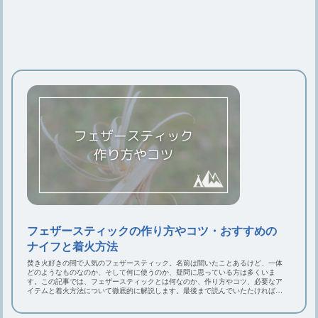
機】ケースや充電についても
キャンプ用鉄板のお手入れ方法や選び
方とおすすめの鉄板6選
【コールマンのジェネレーター】仕組
みや交換時期、分解について
【小型クーラーボックス】種類や素
材、選び方、おすすめ15選
フェザースティックの作り方やコツ・おすすめの
ナイフと着火方法
焚き火好きの間で人気のフェザースティック。名前は聞いたことあるけど、一体
キャンプに枕は必要？キャンプにおす
どのようなものなのか、そして何に使うのか、疑問に思っている方は多くいま
す。この記事では、フェザースティックとは何なのか、作り方やコツ、必要なア
すめなニトリの枕
イテムと着火方法について徹底的に解説します。最後まで読んでいたたければ、
次回のキャンプできっとお役に立てると思います。