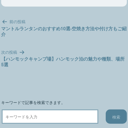
投
前の投稿
稿
マントルランタンのおすすめ10選-空焼き方法や付け方もご紹
介
ナ
ビ
ゲ
次の投稿
ー
【ハンモックキャンプ場】ハンモック泊の魅力や種類、場所
シ
5選
ョ
ン
キーワードで記事を検索できます。