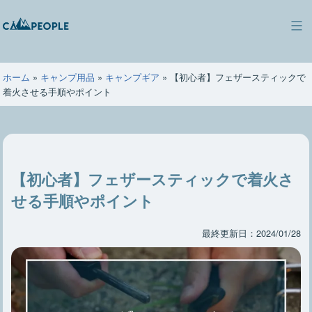
コ
ン
キ
テ
ャ
ン
ン
ツ
ホーム
»
キャンプ用品
»
キャンプギア
»
【初心者】フェザースティックで
ピ
へ
着火させる手順やポイント
ー
ス
ポ
キ
ー
ッ
プ
【初心者】フェザースティックで着火さ
せる手順やポイント
最終更新日：2024/01/28