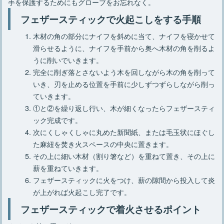
手を保護するためにもグローブをお忘れなく。
フェザースティックで火起こしをする手順
木材の角の部分にナイフを斜めに当て、ナイフを寝かせて
滑らせるように、ナイフを手前から奥へ木材の角を削るよ
うに削いでいきます。
完全に削ぎ落とさないよう木を回しながら木の角を削って
いき、刃を止める位置を手前に少しずつずらしながら削っ
ていきます。
①と②を繰り返し行い、木が細くなったらフェザースティ
ック完成です。
次にくしゃくしゃに丸めた新聞紙、または毛玉状にほぐし
た麻紐を焚き火スペースの中央に置きます。
その上に細い木材（割り箸など）を重ねて置き、その上に
薪を重ねていきます。
フェザースティックに火をつけ、薪の隙間から投入して炎
が上がれば火起こし完了です。
フェザースティックで着火させるポイント