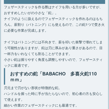
フェザースティックを作る際はナイフを用いる方が多いですが、
おすすめしたいがの小さな「鉈」。
ナイフのように扱えるのでフェザースティックを作れるのはもち
ろん、薪割り（バトニング）にも使えるので、この鉈1つで焚き火
に必要な作業が完成します。
ナイフはバトニングには不向きで、薪を叩いた衝撃で壊れてしま
う可能性がありますが、鉈は刃に厚みがあり重さがあるので、目
一杯力をいれなくても割ることができます。
小さい鉈は握りやすく角度も調整しやすいので、フェザースティ
ックに最適です。
おすすめの鉈「BABACHO 多喜火鉈110
ｍｍ」
刃元まで刃がない形状が特徴的な鉈。
ハンドルを握った時に手が当たらないので、初心者の方も安心し
て使えます。
細かい作業のフェザースティックにも最適です。