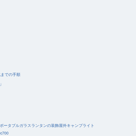
化までの手順
」
ン ポータブルガラスランタンの装飾屋外キャンプライト
c700