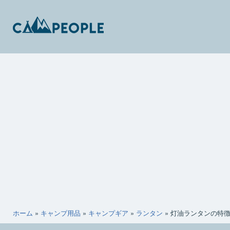
コ
ン
テ
ン
キ
ツ
ャ
へ
ン
ス
ピ
キ
ー
ッ
ポ
プ
ー
ホーム
»
キャンプ用品
»
キャンプギア
»
ランタン
»
灯油ランタンの特徴