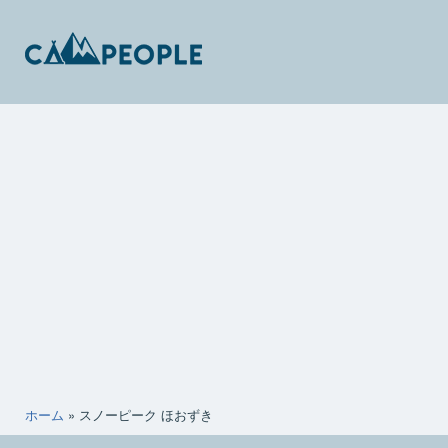
コ
ン
テ
ン
キ
ツ
ャ
へ
ン
ス
ピ
キ
ー
ッ
ポ
プ
ー
ホーム
»
スノーピーク ほおずき