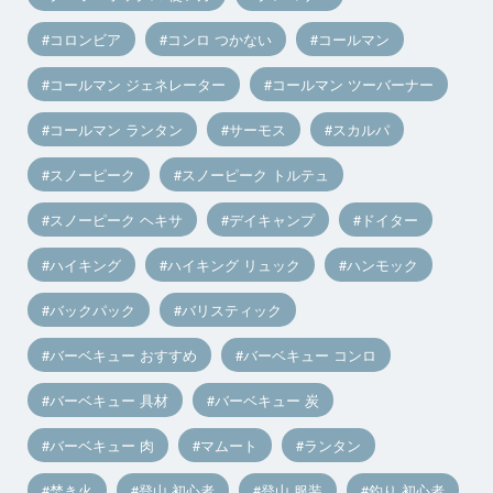
コロンビア
コンロ つかない
コールマン
コールマン ジェネレーター
コールマン ツーバーナー
コールマン ランタン
サーモス
スカルパ
スノーピーク
スノーピーク トルテュ
スノーピーク ヘキサ
デイキャンプ
ドイター
ハイキング
ハイキング リュック
ハンモック
バックパック
バリスティック
バーベキュー おすすめ
バーベキュー コンロ
バーベキュー 具材
バーベキュー 炭
バーベキュー 肉
マムート
ランタン
焚き火
登山 初心者
登山 服装
釣り 初心者