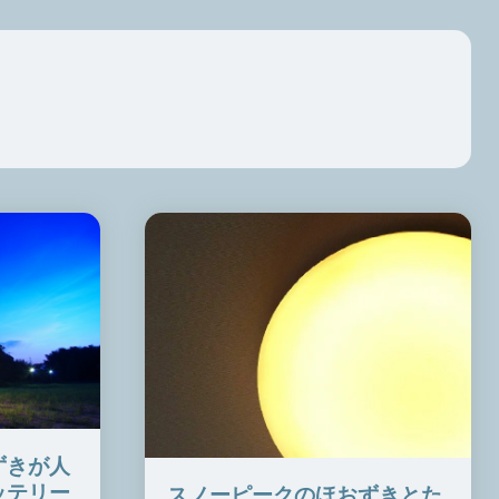
ずきが人
ッテリー
スノーピークのほおずきとた