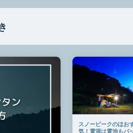
き
スノーピークのほお
気！電源は電池もバ