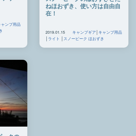
ねほおずき、使い方は自由自
在！
キャンプ用品
き
2019.01.15
キャンプギア
│
キャンプ用品
│
ライト
│
スノーピーク ほおずき