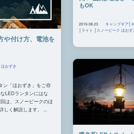
もOK
2019.08.23
キャンプギア
│
│
ライト
│
スノーピーク ほおず
方や付け方、電池を
 ほおずき
ランタン「ほおずき」をご存
なLEDランタンにはな
今回は、スノーピークのほ
く解説します。 ...