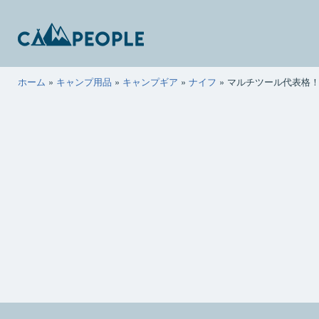
コ
ン
テ
ン
キ
ホーム
»
キャンプ用品
»
キャンプギア
»
ナイフ
»
マルチツール代表格
ツ
ャ
へ
ン
ス
ピ
キ
ー
ッ
ポ
プ
ー