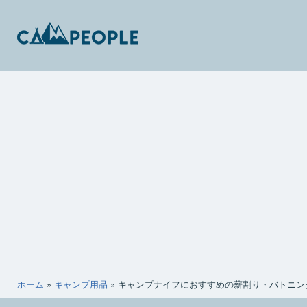
コ
ン
テ
ン
キ
ツ
ャ
へ
ン
ス
ピ
キ
ー
ッ
ポ
プ
ー
ホーム
»
キャンプ用品
»
キャンプナイフにおすすめの薪割り・バトニン