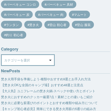
バーベキュー コンロ
バーベキュー 具材
バーベキュー 炭
バーベキュー 肉
マムート
ランタン
焚き火
登山 初心者
登山 服装
釣り 初心者
Category
Category
NewPosts
焚き火用手袋を準備しよう-種類やおすすめ9選とお手入れ方法
【焚き火OKな全国のキャンプ場】おすすめ48選と注意点
【大人気】ユニフレームの焚き火鍋-スペックや使い方とポイント
焚き火におすすめのクッカー厳選7点！素材ごとの違いもご紹介
焚き火に必要な薪選びのポイントとおすすめ種類や組み方について
【キャンプ初心者必見】簡単にできる焚き火用薪の5通りの組み方