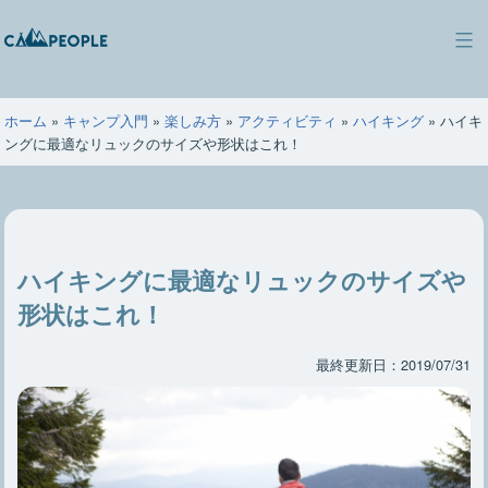
コ
ン
キ
テ
ャ
ン
ン
ツ
ホーム
»
キャンプ入門
»
楽しみ方
»
アクティビティ
»
ハイキング
»
ハイキ
ピ
へ
ングに最適なリュックのサイズや形状はこれ！
ー
ス
ポ
キ
ー
ッ
プ
ハイキングに最適なリュックのサイズや
形状はこれ！
最終更新日：2019/07/31