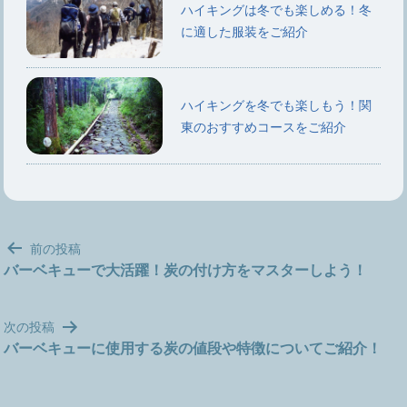
ハイキングは冬でも楽しめる！冬
に適した服装をご紹介
ハイキングを冬でも楽しもう！関
東のおすすめコースをご紹介
投
前の投稿
稿
バーベキューで大活躍！炭の付け方をマスターしよう！
ナ
ビ
次の投稿
ゲ
バーベキューに使用する炭の値段や特徴についてご紹介！
ー
シ
ョ