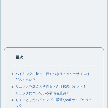
釣り用防寒着はどんなものが人気？最
強アウターはこちら！
釣りの防寒着に新星あらわる！ワーク
マンのウェアがスゴイ！
釣りの必需品『道具入れ』！タックル
ボックスが優秀すぎる
目次
海釣りにチャレンジ！初心者が揃える
ハイキングに持って行くべきリュックのサイズは
べき道具一式をご紹介！
どのくらい？
リュックを選ぶとき見るべき形状のポイント！
リュックについている装備も重要！
釣り仕様に車をカスタムしたい！おす
ちょっとしたハイキングに最適な20Lサイズのリュ
すめ車種も！
ック！