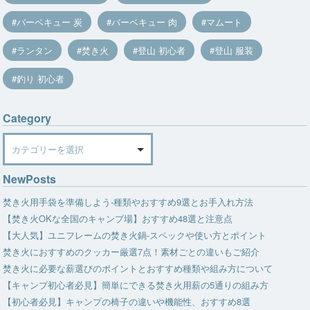
バーベキュー 炭
バーベキュー 肉
マムート
ランタン
焚き火
登山 初心者
登山 服装
釣り 初心者
Category
Category
NewPosts
焚き火用手袋を準備しよう-種類やおすすめ9選とお手入れ方法
【焚き火OKな全国のキャンプ場】おすすめ48選と注意点
【大人気】ユニフレームの焚き火鍋-スペックや使い方とポイント
焚き火におすすめのクッカー厳選7点！素材ごとの違いもご紹介
焚き火に必要な薪選びのポイントとおすすめ種類や組み方について
【キャンプ初心者必見】簡単にできる焚き火用薪の5通りの組み方
【初心者必見】キャンプの椅子の違いや機能性、おすすめ8選