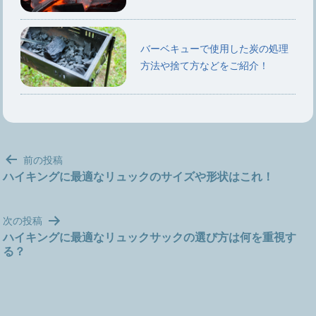
バーベキューで使用した炭の処理
方法や捨て方などをご紹介！
投
前の投稿
稿
ハイキングに最適なリュックのサイズや形状はこれ！
ナ
ビ
次の投稿
ゲ
ハイキングに最適なリュックサックの選び方は何を重視す
ー
る？
シ
ョ
ン