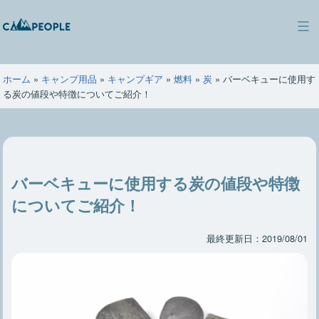
コ
ン
キ
テ
ャ
ン
ン
ツ
ホーム
»
キャンプ用品
»
キャンプギア
»
燃料
»
炭
»
バーベキューに使用す
ピ
へ
る炭の値段や特徴についてご紹介！
ー
ス
ポ
キ
ー
ッ
プ
バーベキューに使用する炭の値段や特徴
についてご紹介！
最終更新日：2019/08/01