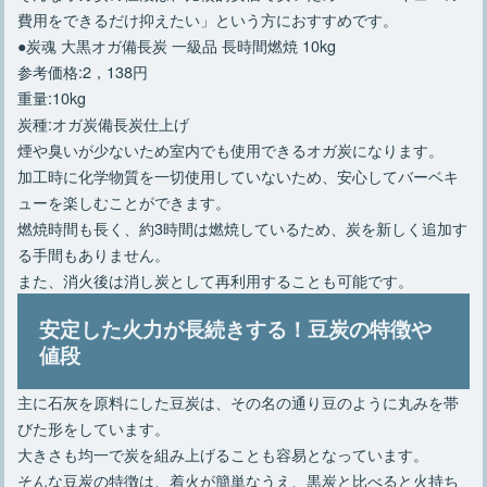
費用をできるだけ抑えたい」という方におすすめです。
●炭魂 大黒オガ備長炭 一級品 長時間燃焼 10kg
参考価格:2，138円
重量:10kg
炭種:オガ炭備長炭仕上げ
煙や臭いが少ないため室内でも使用できるオガ炭になります。
加工時に化学物質を一切使用していないため、安心してバーベキ
ューを楽しむことができます。
燃焼時間も長く、約3時間は燃焼しているため、炭を新しく追加す
る手間もありません。
また、消火後は消し炭として再利用することも可能です。
安定した火力が長続きする！豆炭の特徴や
値段
主に石灰を原料にした豆炭は、その名の通り豆のように丸みを帯
びた形をしています。
大きさも均一で炭を組み上げることも容易となっています。
そんな豆炭の特徴は、着火が簡単なうえ、黒炭と比べると火持ち