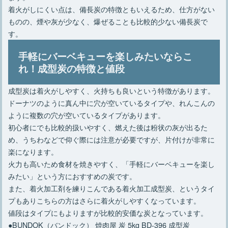
着火がしにくい点は、備長炭の特徴ともいえるため、仕方がない
ものの、煙や灰が少なく、爆ぜることも比較的少ない備長炭で
す。
手軽にバーベキューを楽しみたいならこ
れ！成型炭の特徴と値段
成型炭は着火がしやすく、火持ちも良いという特徴があります。
ドーナツのように真ん中に穴が空いているタイプや、れんこんの
ように複数の穴が空いているタイプがあります。
初心者にでも比較的扱いやすく、燃えた後は粉状の灰が出るた
め、うちわなどで仰ぐ際には注意が必要ですが、片付けが非常に
楽になります。
火力も高いため食材を焼きやすく、「手軽にバーベキューを楽し
みたい」という方におすすめの炭です。
また、着火加工剤を練りこんである着火加工成型炭、というタイ
プもありこちらの方はさらに着火がしやすくなっています。
値段はタイプにもよりますが比較的安価な炭となっています。
●BUNDOK（バンドック） 焼肉屋 炭 5kg BD-396 成型炭