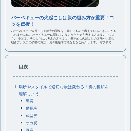
キャンプに枕は必要？キャンプにおす
バーベキューの火起こしは炭の組み方が重要！コ
すめなニトリの枕
ツを伝授！
バーベキューで火起こしや炭火の調整を、難しいものと考えている方はいるかも
しれませんね。 バーベキューに慣れていない方だとそう考える方は多いでしょ
う。 今回は、そのようにお考えの方向けに、基本的な火起こしの方法や、炭の
組み方、火力の調整の方法、炭の後始末方法などをご紹介します。 ぜひ参考に
大型クーラーボックスはこれでキマ
してみてくださいね。
リ・選び方のコツとおすすめ7選
目次
キャンプでラックは必要？ニトリのお
すすめラックをご紹介
場所やスタイルで適切な炭は変わる！炭の種類を
理解しよう
黒炭
備長炭
成型炭
オガ炭
豆炭