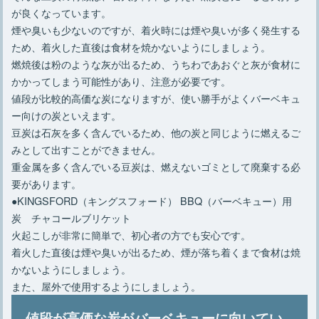
が良くなっています。
煙や臭いも少ないのですが、着火時には煙や臭いが多く発生する
ため、着火した直後は食材を焼かないようにしましょう。
燃焼後は粉のような灰が出るため、うちわであおぐと灰が食材に
かかってしまう可能性があり、注意が必要です。
値段が比較的高価な炭になりますが、使い勝手がよくバーベキュ
ー向けの炭といえます。
豆炭は石灰を多く含んでいるため、他の炭と同じように燃えるご
みとして出すことができません。
重金属を多く含んでいる豆炭は、燃えないゴミとして廃棄する必
要があります。
●KINGSFORD（キングスフォード） BBQ（バーベキュー）用
炭 チャコールブリケット
火起こしが非常に簡単で、初心者の方でも安心です。
着火した直後は煙や臭いが出るため、煙が落ち着くまで食材は焼
かないようにしましょう。
また、屋外で使用するようにしましょう。
値段が高価な炭がバーベキューに向いてい