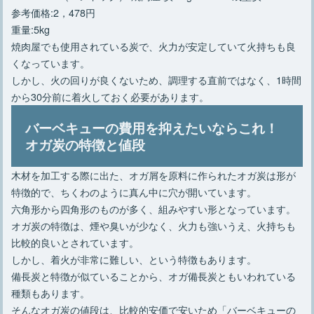
参考価格:2，478円
重量:5kg
焼肉屋でも使用されている炭で、火力が安定していて火持ちも良
くなっています。
しかし、火の回りが良くないため、調理する直前ではなく、1時間
から30分前に着火しておく必要があります。
バーベキューの費用を抑えたいならこれ！
オガ炭の特徴と値段
木材を加工する際に出た、オガ屑を原料に作られたオガ炭は形が
特徴的で、ちくわのように真ん中に穴が開いています。
六角形から四角形のものが多く、組みやすい形となっています。
オガ炭の特徴は、煙や臭いが少なく、火力も強いうえ、火持ちも
比較的良いとされています。
しかし、着火が非常に難しい、という特徴もあります。
備長炭と特徴が似ていることから、オガ備長炭ともいわれている
種類もあります。
そんなオガ炭の値段は、比較的安価で安いため「バーベキューの