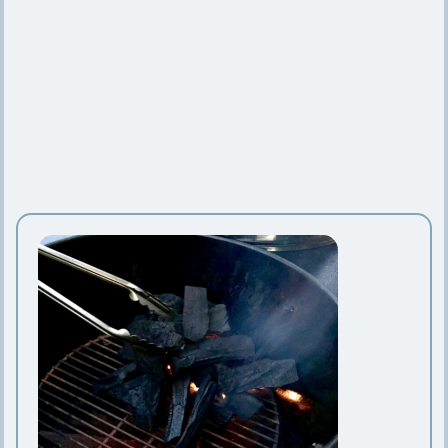
【クーラーボックスの改造】改造する
メリットと改造アイデア5つ
キャンプで大活躍【クレイモアの扇風
機】ケースや充電についても
キャンプ用鉄板のお手入れ方法や選び
方とおすすめの鉄板6選
【コールマンのジェネレーター】仕組
みや交換時期、分解について
【小型クーラーボックス】種類や素
材、選び方、おすすめ15選