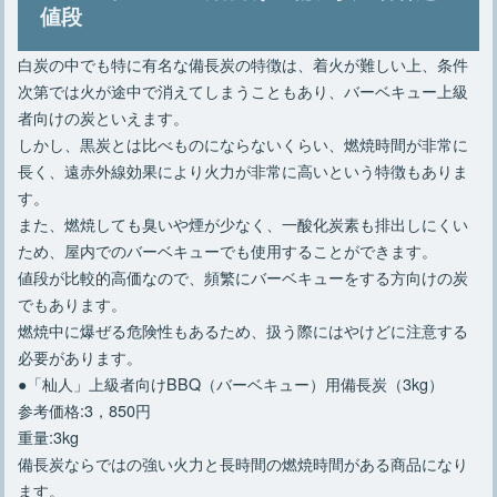
値段
白炭の中でも特に有名な備長炭の特徴は、着火が難しい上、条件
次第では火が途中で消えてしまうこともあり、バーベキュー上級
者向けの炭といえます。
しかし、黒炭とは比べものにならないくらい、燃焼時間が非常に
長く、遠赤外線効果により火力が非常に高いという特徴もありま
す。
また、燃焼しても臭いや煙が少なく、一酸化炭素も排出しにくい
ため、屋内でのバーベキューでも使用することができます。
値段が比較的高価なので、頻繁にバーベキューをする方向けの炭
でもあります。
燃焼中に爆ぜる危険性もあるため、扱う際にはやけどに注意する
必要があります。
●「杣人」上級者向けBBQ（バーベキュー）用備長炭（3kg）
参考価格:3，850円
重量:3kg
備長炭ならではの強い火力と長時間の燃焼時間がある商品になり
ます。