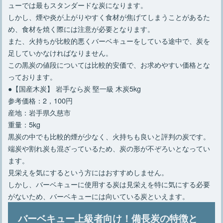
ューでは最もスタンダードな炭になります。
しかし、煙や炎が上がりやすく食材が焦げてしまうことがあるた
め、食材を焼く際には注意が必要となります。
また、火持ちが比較的悪くバーベキューをしている途中で、炭を
足していかなければなりません。
この黒炭の値段については比較的安価で、お求めやすい価格とな
っております。
●【国産木炭】 岩手なら炭 堅一級 木炭5kg
参考価格：2，100円
産地：岩手県久慈市
重量：5kg
黒炭の中でも比較的煙が少なく、火持ちも良いと評判の炭です。
端炭や割れ炭も混ざっているため、炭の形が不ぞろいとなってい
ます。
見栄えを気にするという方にはおすすめしません。
しかし、バーベキューに使用する炭は見栄えを特に気にする必要
がないため、バーベキューには向いている炭といえます。
バーベキュー上級者向け！備長炭の特徴と