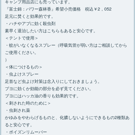
キャンプ用品店にも売っています。
『富士錦：パワー森林香』希望小売価格 税込￥2，052
足元に焚くと効果的です。
・ハチやアブに効く殺虫剤
素早く退治したい方はこちらもあると安心です。
＜テントで使用＞
・蚊がいなくなるスプレー（呼吸気管が弱い方はご相談してから
ご使用ください。
）
＜体につけるもの＞
・虫よけスプレー
足首など虫よけ対策は念入りにしておきましょう。
ブヨに効くか効能の部分を必ず見てください。
ブヨにはハッカ油の香りも効果的です。
＜刺された時のために＞
・虫刺され薬
かゆみをやわらげるものと、化膿しないようにできるもの2種類あ
ると安心です。
・ポイズンリムーバー