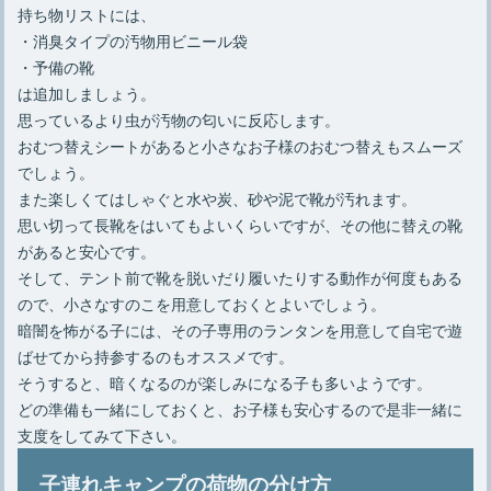
持ち物リストには、
・消臭タイプの汚物用ビニール袋
・予備の靴
は追加しましょう。
思っているより虫が汚物の匂いに反応します。
おむつ替えシートがあると小さなお子様のおむつ替えもスムーズ
でしょう。
また楽しくてはしゃぐと水や炭、砂や泥で靴が汚れます。
思い切って長靴をはいてもよいくらいですが、その他に替えの靴
があると安心です。
そして、テント前で靴を脱いだり履いたりする動作が何度もある
ので、小さなすのこを用意しておくとよいでしょう。
暗闇を怖がる子には、その子専用のランタンを用意して自宅で遊
ばせてから持参するのもオススメです。
そうすると、暗くなるのが楽しみになる子も多いようです。
どの準備も一緒にしておくと、お子様も安心するので是非一緒に
支度をしてみて下さい。
子連れキャンプの荷物の分け方