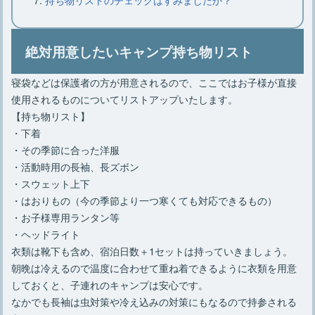
利な物、焚き火のやり方
絶対用意したいキャンプ持ち物リスト
【焚き火の火起こし】必要な道具や方
寝袋などは保護者の方が用意されるので、ここではお子様が直接
法、3つのコツや注意点
使用されるものについてリストアップいたします。
【持ち物リスト】
・下着
ロースタイルキャンプのレイアウトと
・その季節に合った洋服
おすすめアイテム厳選8点
・活動時用の長袖、長ズボン
・スウェット上下
・はおりもの（今の季節より一つ寒くても対応できるもの）
・お子様専用ランタン等
・ヘッドライト
衣類は靴下も含め、宿泊日数＋1セットは持っていきましょう。
朝晩は冷えるので温度に合わせて重ね着できるように衣類を用意
しておくと、子連れのキャンプは安心です。
なかでも長袖は虫対策や冷え込みの対策にもなるので持参される