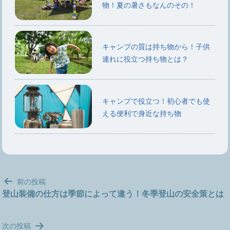
物！夏の暑さもなんのその！
キャンプの質は持ち物から！子供
連れに役立つ持ち物とは？
キャンプで役立つ！初心者でも使
える便利で身近な持ち物
投
前の投稿
稿
登山装備の仕方は季節によって違う！冬季登山の安全策とは
ナ
ビ
次の投稿
ゲ