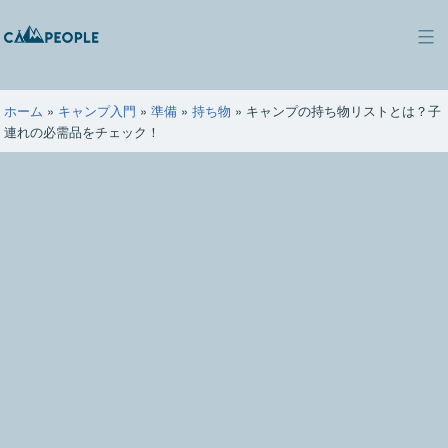
コ
ン
キ
テ
ャ
ン
ン
ツ
ホーム
»
キャンプ入門
»
準備
»
持ち物
»
キャンプの持ち物リストとは？子
ピ
へ
連れの必需品をチェック！
ー
ス
ポ
キ
ー
ッ
プ