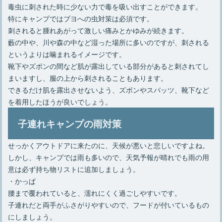
毒虫に刺された時に少ない力で毒を吸い出すことができます。
特にキャンプではブヨへの虫対策は必須です。
刺されると腫れあがって激しい痛みとかゆみが続きます。
藪の中や、川や森の中など湿った場所に多いのですが、刺される
というよりは噛まれるイメージです。
靴下やズボンの間など肌が露出している部分があると刺されてし
まいますし、服の上から刺されることもあります。
できるだけ肌を露出させないよう、ズボンやスパッツ、靴下など
を着用したほうが良いでしょう。
子連れキャンプの雨対策
せっかくアウトドアに来たのに、天候が悪いと悲しいですよね。
しかし、キャンプでは雨も多いので、天気予報が晴れでも雨の用
意は必ず持ち物リストに追加しましょう。
・かっぱ
腰まで覆われていると、濡れにくく過ごしやすいです。
子連れだと両手がふさがりやすいので、フードが付いているもの
にしましょう。