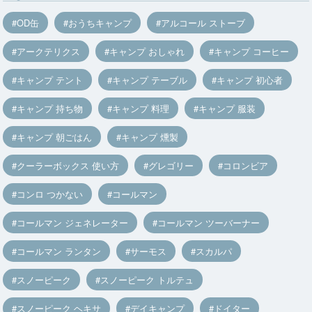
OD缶
おうちキャンプ
アルコール ストーブ
アークテリクス
キャンプ おしゃれ
キャンプ コーヒー
キャンプ テント
キャンプ テーブル
キャンプ 初心者
キャンプ 持ち物
キャンプ 料理
キャンプ 服装
キャンプ 朝ごはん
キャンプ 燻製
クーラーボックス 使い方
グレゴリー
コロンビア
コンロ つかない
コールマン
コールマン ジェネレーター
コールマン ツーバーナー
コールマン ランタン
サーモス
スカルパ
スノーピーク
スノーピーク トルテュ
スノーピーク ヘキサ
デイキャンプ
ドイター