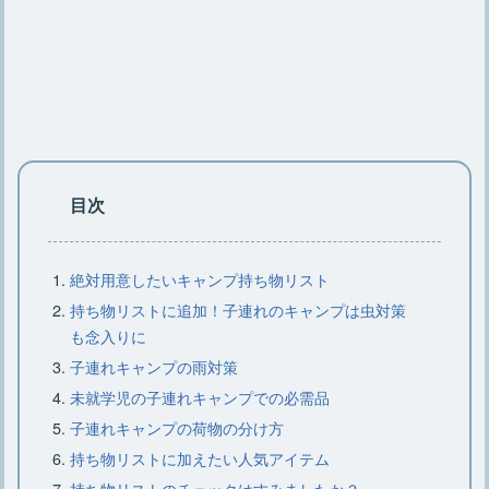
【キャンプで楽しむ焚き火コーヒー】
焚き火コーヒー作り方とコツ
焚き火を安全・簡単に後始末する正し
い方法をご紹介【基礎知識】
目次
キャンプで焚き火の灰を処理する簡
絶対用意したいキャンプ持ち物リスト
単・安全な方法をご紹介
持ち物リストに追加！子連れのキャンプは虫対策
も念入りに
子連れキャンプの雨対策
焚き火をするなら知っておこう！正し
未就学児の子連れキャンプでの必需品
い火の消し方とダメな消し方
子連れキャンプの荷物の分け方
持ち物リストに加えたい人気アイテム
【焚き火の基本】必要な物やあると便
持ち物リストのチェックはすみましたか？