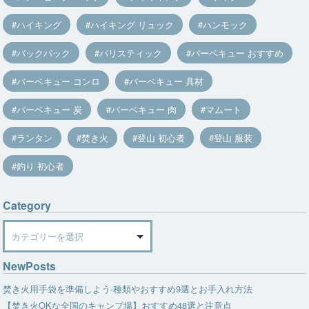
ハイキング
ハイキング リュック
ハンモック
バックパック
バリスティック
バーベキュー おすすめ
バーベキュー コンロ
バーベキュー 具材
バーベキュー 炭
バーベキュー 肉
マムート
ランタン
焚き火
登山 初心者
登山 服装
釣り 初心者
Category
Category
NewPosts
焚き火用手袋を準備しよう-種類やおすすめ9選とお手入れ方法
【焚き火OKな全国のキャンプ場】おすすめ48選と注意点