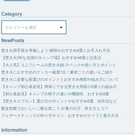
Category
Category
NewPosts
焚き火用手袋を準備しよう-種類やおすすめ9選とお手入れ方法
【焚き火OKな全国のキャンプ場】おすすめ48選と注意点
【大人気】ユニフレームの焚き火鍋-スペックや使い方とポイント
焚き火におすすめのクッカー厳選7点！素材ごとの違いもご紹介
焚き火に必要な薪選びのポイントとおすすめ種類や組み方について
【キャンプ初心者必見】簡単にできる焚き火用薪の5通りの組み方
【初心者必見】キャンプの椅子の違いや機能性、おすすめ8選
【焚き火エプロン】選び方のポイントやおすすめ6選、自作法など
飯盒炊飯でおいしいご飯を炊こう-計量の仕方、炊き方とコツ
フェザースティックの作り方やコツ・おすすめのナイフと着火方法
information