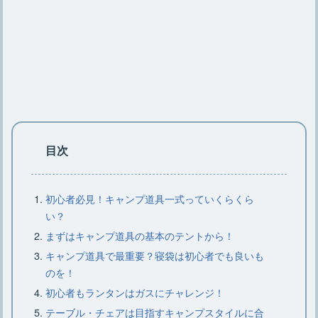
み方のコツや必要な道具
【キャンプで楽しむ焚き火コーヒー】
焚き火コーヒー作り方とコツ
焚き火を安全・簡単に後始末する正し
い方法をご紹介【基礎知識】
目次
キャンプで焚き火の灰を処理する簡
初心者必見！キャンプ道具一式っていくらくら
単・安全な方法をご紹介
い？
まずはキャンプ道具の基本のテントから！
キャンプ道具で最重要？寝袋は初心者でも良いも
焚き火をするなら知っておこう！正し
のを！
い火の消し方とダメな消し方
初心者もランタンはガスにチャレンジ！
テーブル・チェアは目指すキャンプスタイルに合