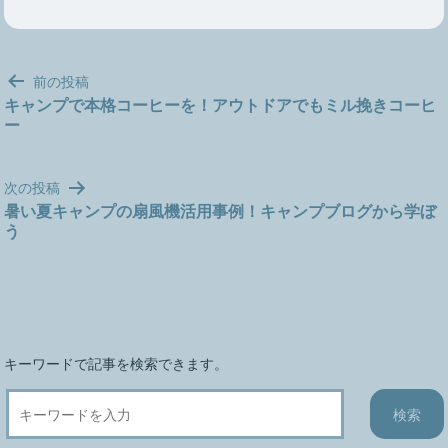
投
前の投稿
稿
キャンプで本格コーヒーを！アウトドアでもミル挽きコーヒ
ー
ナ
ビ
ゲ
次の投稿
ー
暑い夏キャンプの扇風機活用事例！キャンプブログから学ぼ
シ
う
ョ
ン
キーワードで記事を検索できます。