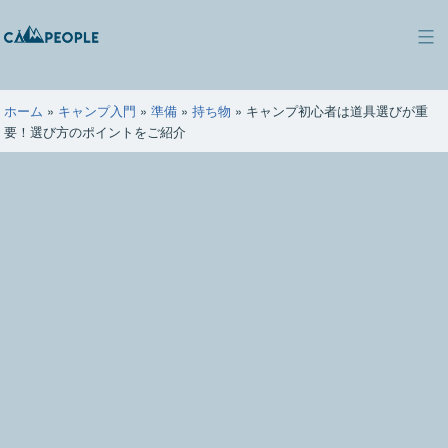
コ
ン
キ
テ
ャ
ン
ン
ツ
ホーム
»
キャンプ入門
»
準備
»
持ち物
»
キャンプ初心者は道具選びが重
ピ
へ
要！選び方のポイントをご紹介
ー
ス
ポ
キ
ー
ッ
プ