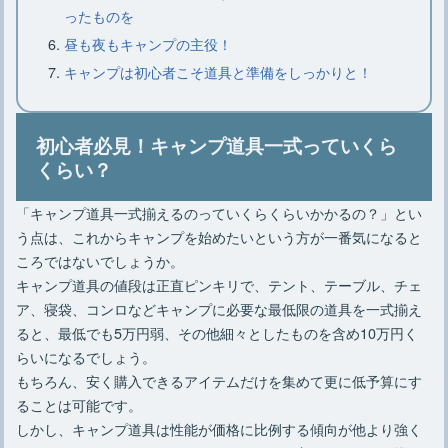
ったものを
【焚き火の基本】必要な物やあると便
利な物、焚き火のやり方
昼も夜もキャンプの主役！
キャンプは初心者こそ道具と準備をしっかりと！
【焚き火の火起こし】必要な道具や方
法、3つのコツや注意点
初心者必見！キャンプ道具一式っていくら
くらい？
「キャンプ道具一式揃えるのっていくらくらいかかるの？」とい
ロースタイルキャンプのレイアウトと
う点は、これからキャンプを始めたいという方が一番気になると
おすすめアイテム厳選8点
ころではないでしょうか。
キャンプ道具の値段は正直ピンキリで、テント、テーブル、チェ
ア、寝袋、コンロなどキャンプに必要な最低限の道具を一式揃え
ると、最低でも5万円弱、その他細々としたものを含め10万円く
らいになるでしょう。
もちろん、安く購入できるアイテムだけを集めて更に低予算にす
ることは可能です。
しかし、キャンプ道具は性能が価格に比例する傾向が他より強く