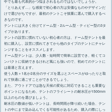
中でも最も代表的かつ悩まされるものではないでしょうか。
「とりあえず…」な感覚で初心者の方は安価なものやデザインだ
けで選びがちですが、最初のテントこそ慎重に選んで購入するべ
きなのです。
テントには大きく分けてドーム型・2ルーム型・ティピー型の3タ
イプがあります。
テントの設営に慣れていない初心者の方は、ドーム型テントを最
初に購入し、設営に慣れてきてから他のタイプのテントにチャレ
ンジすることをオススメします。
ドーム型テントは、少人数・短時間で簡単に設営でき、軽くてコ
ンパクトに収納できるけれど風にも強いので、初めてのテントに
は最適と言えます。
使う人数＋1名か2名分のサイズを選ぶとスペースがゆったりと取
れて快適に過ごすことができるでしょう。
また、アウトドアでは急な天候の変化に対応できることも重要な
ポイントになるため、テントのフライシートの耐水圧が1500mm
以上のものを選びましょう。
耐水圧の数値が低いテントは、長時間雨が降り続いた場合、テン
トの中にまで染み込んでくる可能性があるため、購入の際にしっ