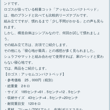
ンドです。
ロゴスが扱っている軽量コット「アッセムコンパクトベッド」
は、他のブランドと比べても比較的リーズナブルです。
組み立てですが、慣れるまで「少し手間がかかる」との声も見ら
れます。
しかし、構造自体はシンプルなので、何回か試して慣れましょ
う。
その組み立て方は、次項でご紹介します。
その他にも「寝心地が最高」との感想が多く見られました。
シュラフやマットと組み合わせて使用すれば、家のベッドと変わ
らない寝心地です。
では、商品をご紹介します。
【ロゴス：アッセムコンパクトベッド】
・参考価格 25，000円（税別）
・総重量 2キロ
・サイズ 185センチ×61．5センチ×12．5センチ
・収納サイズ 43センチ×4．5センチ×20センチ
・耐荷重目安 120キロ
・素材 フレーム/7001アルミ 生地/ポリエステル