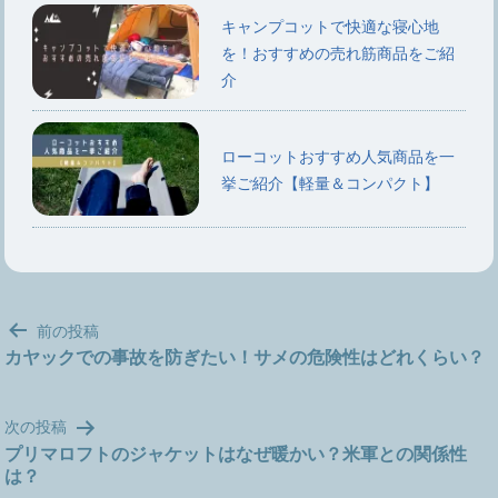
キャンプコットで快適な寝心地
を！おすすめの売れ筋商品をご紹
介
ローコットおすすめ人気商品を一
挙ご紹介【軽量＆コンパクト】
投
前の投稿
稿
カヤックでの事故を防ぎたい！サメの危険性はどれくらい？
ナ
ビ
次の投稿
ゲ
プリマロフトのジャケットはなぜ暖かい？米軍との関係性
ー
は？
シ