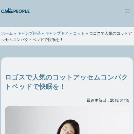
コ
ン
キ
テ
ャ
ン
ン
ツ
ホーム
»
キャンプ用品
»
キャンプギア
»
コット
»
ロゴスで人気のコットア
ピ
へ
ッセムコンパクトベッドで快眠を！
ー
ス
ポ
キ
ー
ッ
プ
ロゴスで人気のコットアッセムコンパク
トベッドで快眠を！
最終更新日：2019/01/15