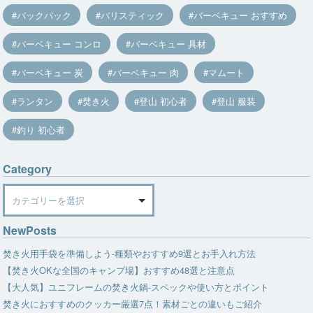
バックパック
バリスティック
バーベキュー おすすめ
バーベキュー コンロ
バーベキュー 具材
バーベキュー 炭
バーベキュー 肉
マムート
ランタン
焚き火
登山 初心者
登山 服装
釣り 初心者
Category
Category
NewPosts
焚き火用手袋を準備しよう-種類やおすすめ9選とお手入れ方法
【焚き火OKな全国のキャンプ場】おすすめ48選と注意点
【大人気】ユニフレームの焚き火鍋-スペックや使い方とポイント
焚き火におすすめのクッカー厳選7点！素材ごとの違いもご紹介