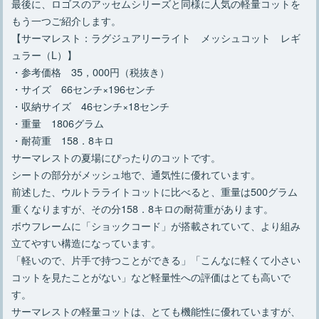
最後に、ロゴスのアッセムシリーズと同様に人気の軽量コットを
もう一つご紹介します。
【サーマレスト：ラグジュアリーライト メッシュコット レギ
ュラー（L）】
・参考価格 35，000円（税抜き）
・サイズ 66センチ×196センチ
・収納サイズ 46センチ×18センチ
・重量 1806グラム
・耐荷重 158．8キロ
サーマレストの夏場にぴったりのコットです。
シートの部分がメッシュ地で、通気性に優れています。
前述した、ウルトラライトコットに比べると、重量は500グラム
重くなりますが、その分158．8キロの耐荷重があります。
ボウフレームに「ショックコード」が搭載されていて、より組み
立てやすい構造になっています。
「軽いので、片手で持つことができる」「こんなに軽くて小さい
コットを見たことがない」など軽量性への評価はとても高いで
す。
サーマレストの軽量コットは、とても機能性に優れていますが、