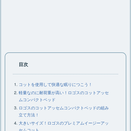
メリットと改造アイデア5つ
キャンプで大活躍【クレイモアの扇風
機】ケースや充電についても
キャンプ用鉄板のお手入れ方法や選び
方とおすすめの鉄板6選
目次
【コールマンのジェネレーター】仕組
コットを使用して快適な眠りにつこう！
みや交換時期、分解について
軽量なのに耐荷重が高い！ロゴスのコットアッセ
ムコンパクトベッド
ロゴスのコットアッセムコンパクトベッドの組み
【小型クーラーボックス】種類や素
立て方法！
材、選び方、おすすめ15選
大きいサイズ！ロゴスのプレミアムイージーアッ
セムコット