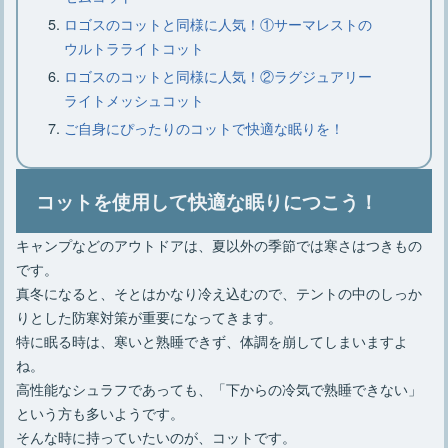
ロゴスのコットと同様に人気！①サーマレストの
キャンプに枕は必要？キャンプにおす
ウルトラライトコット
すめなニトリの枕
ロゴスのコットと同様に人気！②ラグジュアリー
ライトメッシュコット
大型クーラーボックスはこれでキマ
ご自身にぴったりのコットで快適な眠りを！
リ・選び方のコツとおすすめ7選
コットを使用して快適な眠りにつこう！
キャンプでラックは必要？ニトリのお
キャンプなどのアウトドアは、夏以外の季節では寒さはつきもの
すすめラックをご紹介
です。
真冬になると、そとはかなり冷え込むので、テントの中のしっか
りとした防寒対策が重要になってきます。
特に眠る時は、寒いと熟睡できず、体調を崩してしまいますよ
ね。
高性能なシュラフであっても、「下からの冷気で熟睡できない」
という方も多いようです。
そんな時に持っていたいのが、コットです。