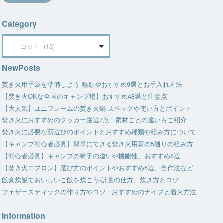
Category
Category
NewPosts
焚き火用手袋を準備しよう-種類やおすすめ9選とお手入れ方法
【焚き火OKな全国のキャンプ場】おすすめ48選と注意点
【大人気】ユニフレームの焚き火鍋-スペックや使い方とポイント
焚き火におすすめのクッカー厳選7点！素材ごとの違いもご紹介
焚き火に必要な薪選びのポイントとおすすめ種類や組み方について
【キャンプ初心者必見】簡単にできる焚き火用薪の5通りの組み方
【初心者必見】キャンプの椅子の違いや機能性、おすすめ8選
【焚き火エプロン】選び方のポイントやおすすめ6選、自作法など
飯盒炊飯でおいしいご飯を炊こう-計量の仕方、炊き方とコツ
フェザースティックの作り方やコツ・おすすめのナイフと着火方法
information