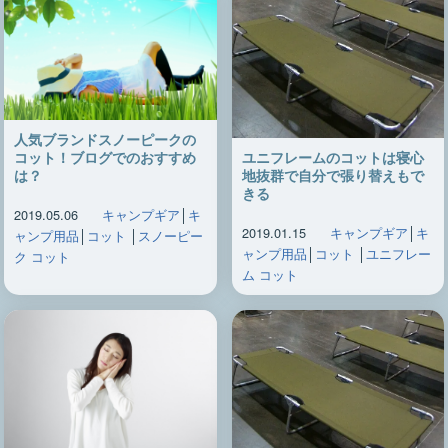
人気ブランドスノーピークの
ユニフレームのコットは寝心
コット！ブログでのおすすめ
地抜群で自分で張り替えもで
は？
きる
2019.05.06
キャンプギア
│
キ
2019.01.15
キャンプギア
│
キ
ャンプ用品
│
コット
│
スノーピー
ャンプ用品
│
コット
│
ユニフレー
ク コット
ム コット