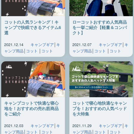
コットの人気ランキング！キ
ローコットおすすめ人気商品
ャンプで快眠できるアイテム6
を一挙ご紹介【軽量＆コンパ
選
クト】
2021.12.14
キャンプギア
│
キ
2021.12.07
キャンプギア
│
キ
ャンプ用品
│
コット
│
コット
ャンプ用品
│
コット
│
コット
キャンプコットで快適な寝心
コットで寝心地快適なキャン
地を！おすすめの売れ筋商品
プを！おすすめの人気ベッド
をご紹介
を大特集
2021.12.03
キャンプギア
│
キ
2021.11.29
キャンプギア
│
キ
ャンプ用品
│
コット
│
コット
ャンプ用品
│
コット
│
コット