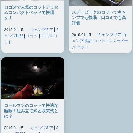
ロゴスで人気のコットアッセ
スノーピークのコットでキャ
ムコンパクトベッドで快眠
ンプでも快眠！口コミでも高
を！
評価
2019.01.15
キャンプギア
│
キ
2019.01.15
キャンプギア
│
キ
ャンプ用品
│
コット
│
ロゴス コ
ャンプ用品
│
コット
│
スノーピー
ット
ク コット
コールマンのコットで快適な
睡眠！組み立て式と収束式と
は？
2019.01.15
キャンプギア
│
キ