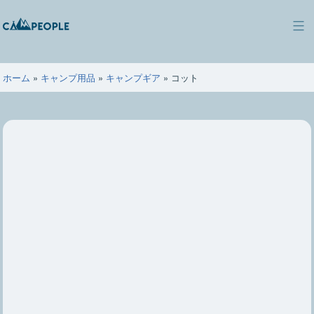
コ
ン
キ
テ
ャ
ン
ン
ツ
ホーム
»
キャンプ用品
»
キャンプギア
»
コット
ピ
へ
ー
ス
ポ
キ
ー
ッ
プ