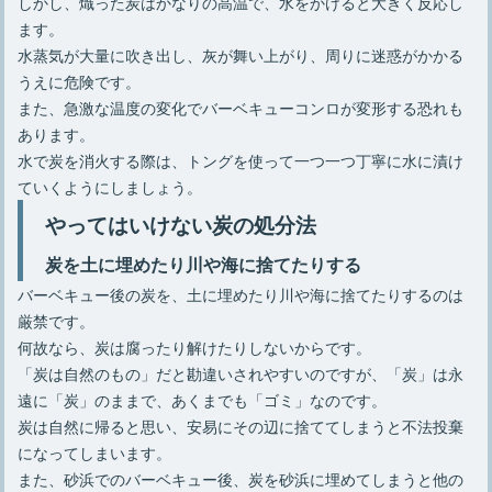
しかし、熾った炭はかなりの高温で、水をかけると大きく反応し
ます。
水蒸気が大量に吹き出し、灰が舞い上がり、周りに迷惑がかかる
うえに危険です。
また、急激な温度の変化でバーベキューコンロが変形する恐れも
あります。
水で炭を消火する際は、トングを使って一つ一つ丁寧に水に漬け
ていくようにしましょう。
やってはいけない炭の処分法
炭を土に埋めたり川や海に捨てたりする
バーベキュー後の炭を、土に埋めたり川や海に捨てたりするのは
厳禁です。
何故なら、炭は腐ったり解けたりしないからです。
「炭は自然のもの」だと勘違いされやすいのですが、「炭」は永
遠に「炭」のままで、あくまでも「ゴミ」なのです。
炭は自然に帰ると思い、安易にその辺に捨ててしまうと不法投棄
になってしまいます。
また、砂浜でのバーベキュー後、炭を砂浜に埋めてしまうと他の