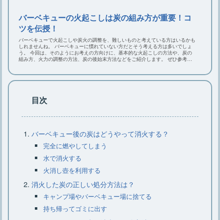
キャンプに枕は必要？キャンプにおす
バーベキューの火起こしは炭の組み方が重要！コ
すめなニトリの枕
ツを伝授！
バーベキューで火起こしや炭火の調整を、難しいものと考えている方はいるかも
しれませんね。 バーベキューに慣れていない方だとそう考える方は多いでしょ
う。 今回は、そのようにお考えの方向けに、基本的な火起こしの方法や、炭の
組み方、火力の調整の方法、炭の後始末方法などをご紹介します。 ぜひ参考に
大型クーラーボックスはこれでキマ
してみてくださいね。
リ・選び方のコツとおすすめ7選
目次
キャンプでラックは必要？ニトリのお
すすめラックをご紹介
バーベキュー後の炭はどうやって消火する？
完全に燃やしてしまう
水で消火する
火消し壺を利用する
消火した炭の正しい処分方法は？
キャンプ場やバーベキュー場に捨てる
持ち帰ってゴミに出す