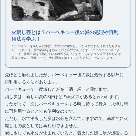
火消し壺とは？バーベキュー後の炭の処理や再利
用法を学ぶ！
バーベキューを楽しんだ後は、火の元の処理をしっかりと行わなければなりませ
ん。 それには、炭の処理をきちんと行う必要があります。 バーべキュー場によ
っては、炭捨て場を完備している施設もありますが、そのような場所ばかりとは
限りません。 間違っても、土に埋めて捨ててしまうようなことのないようにし
ましょう。 当記事では、使用後の炭の処理法から再利用方法についてお伝えし
ていきます。
先ほども触れましたが、バーベキュー後の炭は処分する以外に、
再利用する方法があります。
バーベキューで一度熾した炭を「消し炭」と呼びます。
消し炭は、新しい炭の3倍ほどの着火力があると言われます。
したがって、次にバーベキューをする時に持って行き、火熾し時
に再利用するととても便利なのです。
ただし、水で消火した炭は水分を含んでいますので、基本的に火
熾し用の炭としては再利用できません。
炭に少しでも水分が含まれていると、着火した際に炭が爆破する