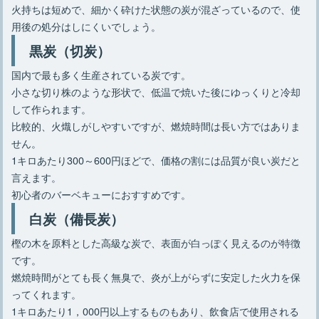
火持ちは短めで、細かく砕けた状態の炭が混ざっているので、使
用後の処分はしにくいでしょう。
黒炭（切炭）
国内で最も多く生産されている炭です。
小さな切り株のような形状で、低温で焼いた後にゆっくりと冷却
して作られます。
比較的、火熾しがしやすいですが、燃焼時間は長い方ではありま
せん。
1キロあたり300～600円ほどで、価格の割には品質が良い炭だと
言えます。
初心者のバーベキューにおすすめです。
白炭（備長炭）
樫の木を原料とした高級な炭で、表面が白っぽく見えるのが特徴
です。
燃焼時間がとても長く無臭で、炎が上がらずに安定した火力を保
ってくれます。
1キロあたり1，000円以上するものもあり、飲食店で使用される