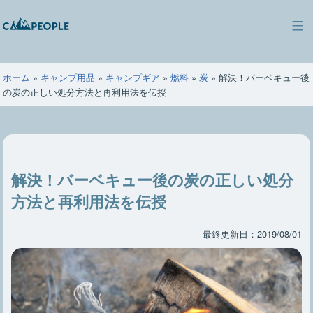
コ
ン
キ
テ
ャ
ン
ン
ツ
ホーム
»
キャンプ用品
»
キャンプギア
»
燃料
»
炭
»
解決！バーベキュー後
ピ
へ
の炭の正しい処分方法と再利用法を伝授
ー
ス
ポ
キ
ー
ッ
プ
解決！バーベキュー後の炭の正しい処分
方法と再利用法を伝授
最終更新日：2019/08/01