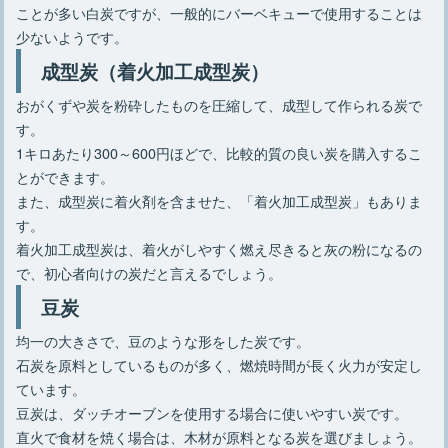
ことが多い白炭ですが、一般的にバーベキューで使用することは
少ないようです。
成型炭（着火加工成型炭）
おがくずや炭を粉砕したものを圧縮して、成型して作られる炭で
す。
1キロあたり300～600円ほどで、比較的質の良い炭を購入するこ
とができます。
また、成型炭に着火剤を含ませた、「着火加工成型炭」もありま
す。
着火加工成型炭は、着火がしやすく燃え尽きると灰の粉になるの
で、初心者向けの炭だと言えるでしょう。
豆炭
均一の大きさで、豆のような形をした炭です。
石炭を原料としているものが多く、燃焼時間が長く火力が安定し
ています。
豆炭は、ダッチオーブンを使用する場合に使いやすい炭です。
直火で食材を焼く場合は、木材が原料となる炭を選びましょう。