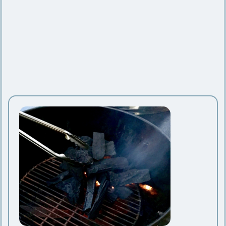
メリットと改造アイデア5つ
キャンプで大活躍【クレイモアの扇風
機】ケースや充電についても
キャンプ用鉄板のお手入れ方法や選び
方とおすすめの鉄板6選
【コールマンのジェネレーター】仕組
みや交換時期、分解について
【小型クーラーボックス】種類や素
材、選び方、おすすめ15選