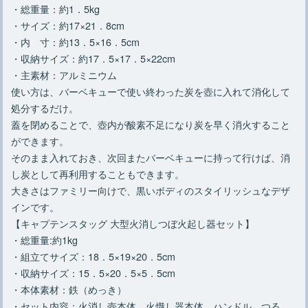
・総重量：約1．5kg
・サイズ：約17×21．8cm
・内 寸：約13．5×16．5cm
・収納サイズ：約17．5×17．5×22cm
・主素材：アルミニウム
使い方は、バーベキューで使い終わった炭を壺に入れて消化して
処分するだけ。
蓋を閉めることで、壺内が酸素不足になり炭を早く消火すること
ができます。
そのまま入れておき、次回またバーベキューに持って行けば、消
し炭として再利用することもできます。
大きさはファミリー向けで、黒いボディのスタイリッシュなデザ
インです。
【キャプテンスタッグ 大型火消しつぼ火起し器セット】
・総重量:約1kg
・組立てサイズ：18．5×19×20．5cm
・収納サイズ：15．5×20．5×5．5cm
・本体素材：鉄（めっき）
・セット内容：火消し壺本体、火熾し器本体、ハンドル、つる、