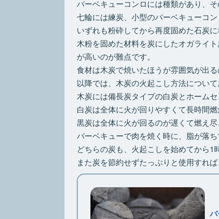
バーベキューコンロには種類があり、そ
七輪には練炭、小型のバーベキューコン
いずれも粉砕してから再度固めた石炭に
木粉を固めた材料を炭にしたオガライト
が高いのが難点です。
食材は木炭で焼いたほうが雰囲気が出る
以降では、木炭の火起こし方法について
木炭には備長炭タイプの白炭とホームセ
白炭は全体に火が回りやすくて長時間燃
黒炭は全体に火が回るのが遅くて燃え尽
バーベキューで肉を焼く時に、脂が落ち
どちらの炭も、火起こしを始めてから1
また炭を節約せずたっぷりと使用すれば
バ