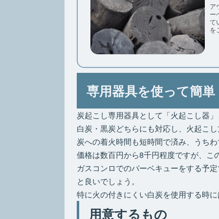
ア
ーベ
てい
を
専用器具を使って簡単
炭起こし専用器具として「火起こし器」
白炭・黒炭どちらにも対応し、火起こし
炭への着火時間も短時間で済み、うちわ
価格は数百円から8千円程度ですが、こ
ガスコンロでのバーベキューをする予定
と良いでしょう。
特に火の付きにくい白炭を使用する時に
用意するもの