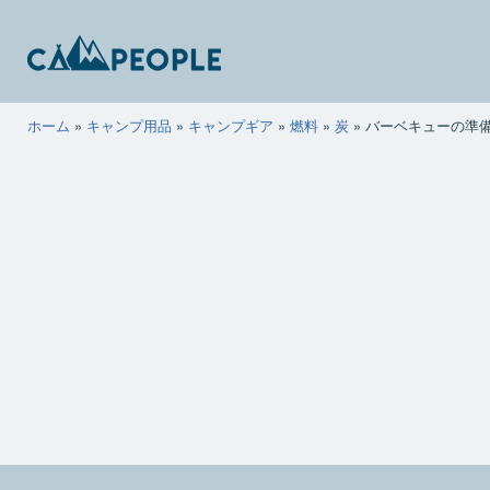
コ
ン
テ
ン
キ
ホーム
»
キャンプ用品
»
キャンプギア
»
燃料
»
炭
»
バーベキューの準
ツ
ャ
へ
ン
ス
ピ
キ
ー
ッ
ポ
プ
ー