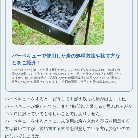
バーベキューで使用した炭の処理方法や捨て方な
どをご紹介！
バーベキューを楽しんだ後は後片付けをしなければなりませんよね。 鉄板や食
器などは洗って片付けるだけで良いのですが、熱した炭はどのように処理いたし
ますか？ 熱した炭は適切に処理しなければ環境破壊や火災などといった重大な
事故につながる原因ともなります。 今回は調理に使用した炭の基本的な冷まし
方やその後の炭の処理の仕方についてご紹介いたします。
バーベキューをすると、どうしても燃え残りの炭が出ますよね。
バーベキューが終わっても、まだ1時間以上燃えると思われる炭が
コンロに残っていても珍しいことではありません。
バーベキューをするときに、未使用の炭を入れる容器を用意する
方は多いですが、後始末する容器を用意している方は少ないので
はないでしょうか。