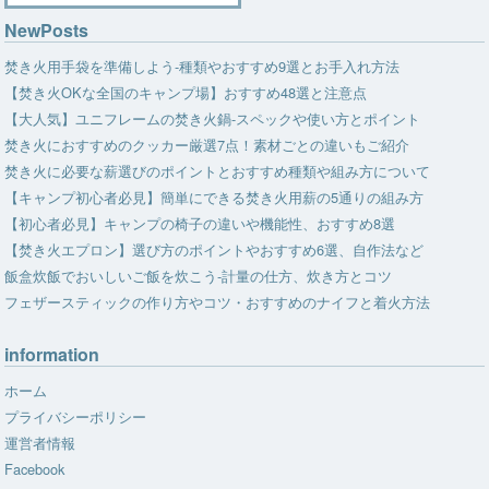
NewPosts
焚き火用手袋を準備しよう-種類やおすすめ9選とお手入れ方法
【焚き火OKな全国のキャンプ場】おすすめ48選と注意点
【大人気】ユニフレームの焚き火鍋-スペックや使い方とポイント
焚き火におすすめのクッカー厳選7点！素材ごとの違いもご紹介
焚き火に必要な薪選びのポイントとおすすめ種類や組み方について
【キャンプ初心者必見】簡単にできる焚き火用薪の5通りの組み方
【初心者必見】キャンプの椅子の違いや機能性、おすすめ8選
【焚き火エプロン】選び方のポイントやおすすめ6選、自作法など
飯盒炊飯でおいしいご飯を炊こう-計量の仕方、炊き方とコツ
フェザースティックの作り方やコツ・おすすめのナイフと着火方法
information
ホーム
プライバシーポリシー
運営者情報
Facebook