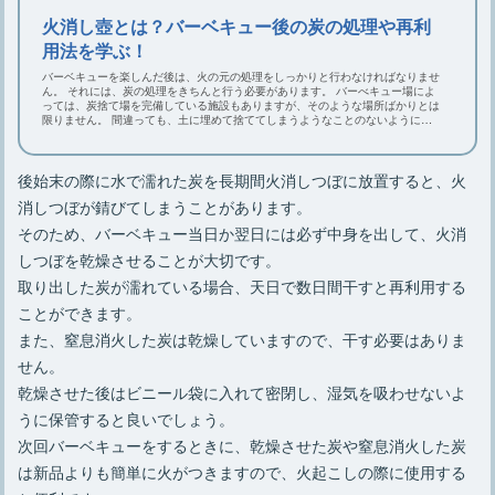
火消し壺とは？バーベキュー後の炭の処理や再利
用法を学ぶ！
バーベキューを楽しんだ後は、火の元の処理をしっかりと行わなければなりませ
ん。 それには、炭の処理をきちんと行う必要があります。 バーべキュー場によ
っては、炭捨て場を完備している施設もありますが、そのような場所ばかりとは
限りません。 間違っても、土に埋めて捨ててしまうようなことのないようにし
ましょう。 当記事では、使用後の炭の処理法から再利用方法についてお伝えし
ていきます。
後始末の際に水で濡れた炭を長期間火消しつぼに放置すると、火
消しつぼが錆びてしまうことがあります。
そのため、バーベキュー当日か翌日には必ず中身を出して、火消
しつぼを乾燥させることが大切です。
取り出した炭が濡れている場合、天日で数日間干すと再利用する
ことができます。
また、窒息消火した炭は乾燥していますので、干す必要はありま
せん。
乾燥させた後はビニール袋に入れて密閉し、湿気を吸わせないよ
うに保管すると良いでしょう。
次回バーベキューをするときに、乾燥させた炭や窒息消火した炭
は新品よりも簡単に火がつきますので、火起こしの際に使用する