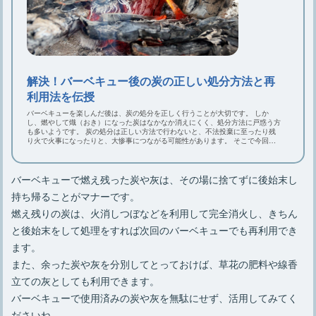
解決！バーベキュー後の炭の正しい処分方法と再
利用法を伝授
バーベキューを楽しんだ後は、炭の処分を正しく行うことが大切です。 しか
し、燃やして熾（おき）になった炭はなかなか消えにくく、処分方法に戸惑う方
も多いようです。 炭の処分は正しい方法で行わないと、不法投棄に至ったり残
り火で火事になったりと、大惨事につながる可能性があります。 そこで今回
は、バーベキュー後の炭の正しい処分方法や再利用法などをご説明していきま
す。 ぜひ参考になさってください。
バーベキューで燃え残った炭や灰は、その場に捨てずに後始末し
持ち帰ることがマナーです。
燃え残りの炭は、火消しつぼなどを利用して完全消火し、きちん
と後始末をして処理をすれば次回のバーベキューでも再利用でき
ます。
また、余った炭や灰を分別してとっておけば、草花の肥料や線香
立ての灰としても利用できます。
バーベキューで使用済みの炭や灰を無駄にせず、活用してみてく
ださいね。