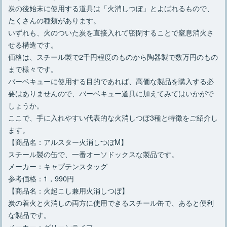
炭の後始末に使用する道具は「火消しつぼ」とよばれるもので、
たくさんの種類があります。
いずれも、火のついた炭を直接入れて密閉することで窒息消火さ
せる構造です。
価格は、スチール製で2千円程度のものから陶器製で数万円のもの
まで様々です。
バーベキューに使用する目的であれば、高価な製品を購入する必
要はありませんので、バーベキュー道具に加えてみてはいかがで
しょうか。
ここで、手に入れやすい代表的な火消しつぼ3種と特徴をご紹介し
ます。
【商品名：アルスター火消しつぼM】
スチール製の缶で、一番オーソドックスな製品です。
メーカー：キャプテンスタッグ
参考価格：1，990円
【商品名：火起こし兼用火消しつぼ】
炭の着火と火消しの両方に使用できるスチール缶で、あると便利
な製品です。
メーカー：グリーンライフ