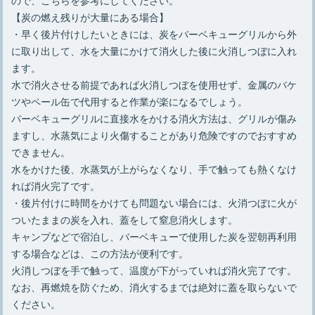
【炭の燃え残りが大量にある場合】
・早く後片付けしたいときには、炭をバーベキューグリルから外
に取り出して、水を大量にかけて消火した後に火消しつぼに入れ
ます。
水で消火させる前提であれば火消しつぼを使用せず、金属のバケ
ツやペール缶で代用すると作業が楽になるでしょう。
バーベキューグリルに直接水をかける消火方法は、グリルが傷み
ますし、水蒸気により火傷することがあり危険ですのでおすすめ
できません。
水をかけた後、水蒸気が上がらなくなり、手で触っても熱くなけ
れば消火完了です。
・後片付けに時間をかけても問題ない場合には、火消つぼに火が
ついたままの炭を入れ、蓋をして窒息消火します。
キャンプなどで宿泊し、バーベキューで使用した炭を翌朝再利用
する場合などは、この方法が便利です。
火消しつぼを手で触って、温度が下がっていれば消火完了です。
なお、再燃焼を防ぐため、消火するまでは絶対に蓋を取らないで
ください。