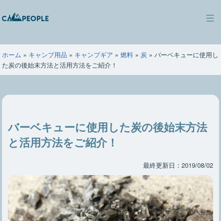
コ
ン
キ
テ
ャ
ン
ン
ツ
ホーム
»
キャンプ用品
»
キャンプギア
»
燃料
»
炭
»
バーベキューに使用し
ピ
へ
た炭の後始末方法と活用方法をご紹介！
ー
ス
ポ
キ
ー
ッ
プ
バーベキューに使用した炭の後始末方法
と活用方法をご紹介！
最終更新日：2019/08/02