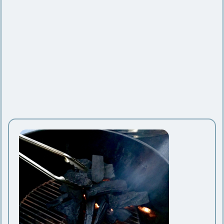
【クーラーボックスの改造】改造する
メリットと改造アイデア5つ
キャンプで大活躍【クレイモアの扇風
機】ケースや充電についても
キャンプ用鉄板のお手入れ方法や選び
方とおすすめの鉄板6選
【コールマンのジェネレーター】仕組
みや交換時期、分解について
【小型クーラーボックス】種類や素