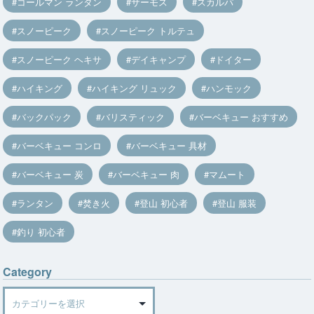
コールマン ランタン
サーモス
スカルパ
スノーピーク
スノーピーク トルテュ
スノーピーク ヘキサ
デイキャンプ
ドイター
ハイキング
ハイキング リュック
ハンモック
バックパック
バリスティック
バーベキュー おすすめ
バーベキュー コンロ
バーベキュー 具材
バーベキュー 炭
バーベキュー 肉
マムート
ランタン
焚き火
登山 初心者
登山 服装
釣り 初心者
Category
Category