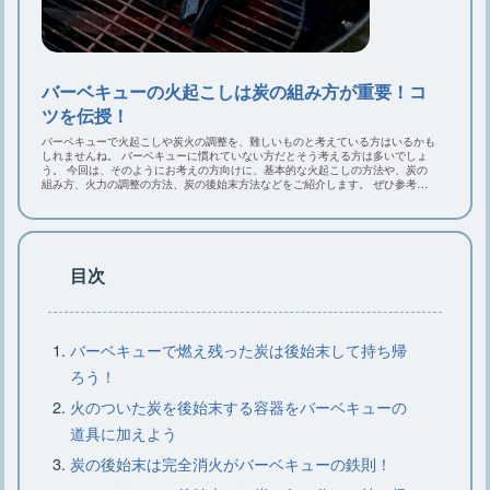
材、選び方、おすすめ15選
キャンプに枕は必要？キャンプにおす
バーベキューの火起こしは炭の組み方が重要！コ
すめなニトリの枕
ツを伝授！
バーベキューで火起こしや炭火の調整を、難しいものと考えている方はいるかも
しれませんね。 バーベキューに慣れていない方だとそう考える方は多いでしょ
う。 今回は、そのようにお考えの方向けに、基本的な火起こしの方法や、炭の
組み方、火力の調整の方法、炭の後始末方法などをご紹介します。 ぜひ参考に
大型クーラーボックスはこれでキマ
してみてくださいね。
リ・選び方のコツとおすすめ7選
目次
キャンプでラックは必要？ニトリのお
すすめラックをご紹介
バーベキューで燃え残った炭は後始末して持ち帰
ろう！
火のついた炭を後始末する容器をバーベキューの
道具に加えよう
炭の後始末は完全消火がバーベキューの鉄則！