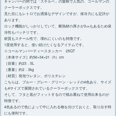
キャンパーの間では「スチルベ」の愛称で人気の、コールマンの
クーラーボックスです。
見た目にもレトロでお洒落なデザインですが、保冷力にも定評が
あります。
ロック機能がしっかりしていて、断熱材の厚さが3㎝もあるため保
冷性もバッチリです。
材質もスチール性で、壊れにくいのも特徴です。
1度使用すると、使い続けたくなるアイテムです。
☆コールマンパーティースタッカー 25QT
［本体サイズ］約56×34×21（h）cm
［容量］約23．5L
［重量］約2．3kg
［材質］発泡ウレタン、ポリエチレン
こちらは、ブルー・グレー・グリーン・レッドの4色あり、サイズ
も4サイズで展開されているクーラーボックスです。
そして、フタと底がフィットするので積み重ねて使用出来るのが
特徴です。
4色あるので色によって中に入れる物を分けておくと、取り出す時
にも便利です。