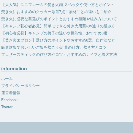
【大人気】ユニフレームの焚き火鍋-スペックや使い方とポイント
焚き火におすすめのクッカー厳選7点！素材ごとの違いもご紹介
焚き火に必要な薪選びのポイントとおすすめ種類や組み方について
【キャンプ初心者必見】簡単にできる焚き火用薪の5通りの組み方
【初心者必見】キャンプの椅子の違いや機能性、おすすめ8選
【焚き火エプロン】選び方のポイントやおすすめ6選、自作法など
飯盒炊飯でおいしいご飯を炊こう-計量の仕方、炊き方とコツ
フェザースティックの作り方やコツ・おすすめのナイフと着火方法
information
ホーム
プライバシーポリシー
運営者情報
Facebook
Twitter