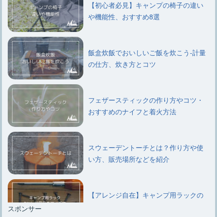
【初心者必見】キャンプの椅子の違い
や機能性、おすすめ8選
飯盒炊飯でおいしいご飯を炊こう-計量
の仕方、炊き方とコツ
フェザースティックの作り方やコツ・
おすすめのナイフと着火方法
スウェーデントーチとは？作り方や使
い方、販売場所などを紹介
【アレンジ自在】キャンプ用ラックの
DIYと代用品のアイデア
スポンサー