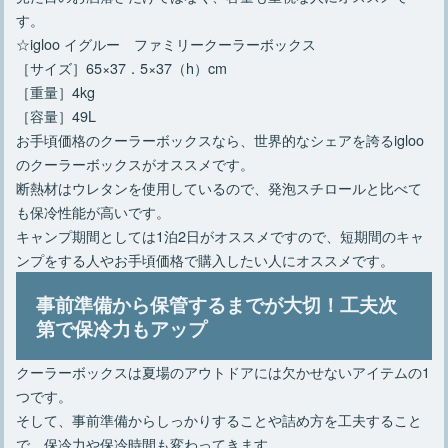
す。
☆igloo イグルー ファミリークーラーボックス
［サイズ］65×37．5×37（h）cm
［重量］4kg
［容量］49L
お手頃価格のクーラーボックスなら、世界的なシェアを誇るigloo
のクーラーボックスがオススメです。
断熱材はウレタンを使用しているので、発泡スチロールと比べて
も保冷性能が高いです。
キャンプ期間としては1泊2日がオススメですので、短期間のキャ
ンプをする人やお手頃価格で購入したい人にオススメです。
事前準備から保管するまでが大切！工夫次
第で保冷力もアップ
クーラーボックスは夏場のアウトドアには欠かせないアイテムの1
つです。
そして、事前準備からしっかりすることや詰め方を工夫すること
で、保冷力や保冷時間も変わってきます。