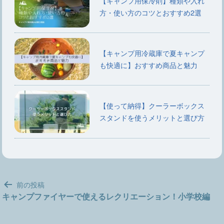
【キャンプ用保冷剤】種類や入れ
方・使い方のコツとおすすめ2選
【キャンプ用冷蔵庫で夏キャンプ
も快適に】おすすめ商品と魅力
【使って納得】クーラーボックス
スタンドを使うメリットと選び方
投
前の投稿
稿
キャンプファイヤーで使えるレクリエーション！小学校編
ナ
ビ