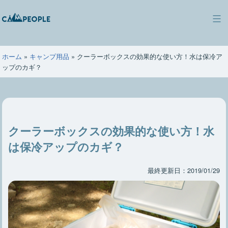
コ
ン
キ
テ
ャ
ン
ン
ツ
ホーム
»
キャンプ用品
»
クーラーボックスの効果的な使い方！水は保冷ア
ピ
へ
ップのカギ？
ー
ス
ポ
キ
ー
ッ
プ
クーラーボックスの効果的な使い方！水
は保冷アップのカギ？
最終更新日：2019/01/29