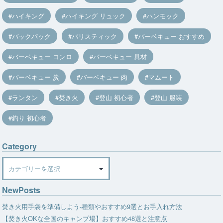
ハイキング
ハイキング リュック
ハンモック
バックパック
バリスティック
バーベキュー おすすめ
バーベキュー コンロ
バーベキュー 具材
バーベキュー 炭
バーベキュー 肉
マムート
ランタン
焚き火
登山 初心者
登山 服装
釣り 初心者
Category
Category
NewPosts
焚き火用手袋を準備しよう-種類やおすすめ9選とお手入れ方法
【焚き火OKな全国のキャンプ場】おすすめ48選と注意点