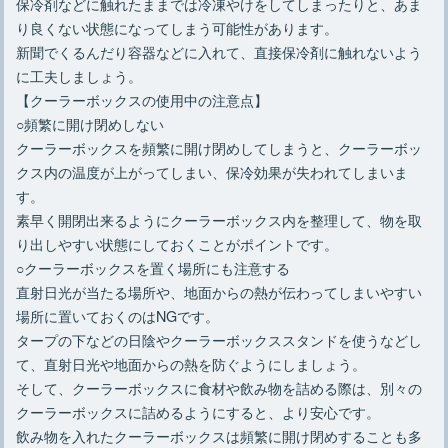
保冷剤などに触れたままでは冷凍やけをしてしまったりと、あま
り良くない状態になってしまう可能性があります。
新聞でくるんだり容器などに入れて、直接保冷剤に触れないよう
に工夫しましょう。
【クーラーボックスの使用中の注意点】
○頻繁に開け閉めしない
クーラーボックスを頻繁に開け閉めしてしまうと、クーラーボッ
クス内の温度が上がってしまい、保冷効果が失われてしまいま
す。
素早く開閉出来るようにクーラーボックス内を整理して、物を取
り出しやすい状態にしておくことがポイントです。
○クーラーボックスを置く場所にも注意する
直射日光が当たる場所や、地面からの熱が伝わってしまいやすい
場所に置いておくのはNGです。
タープの下などの日陰やクーラーボックススタンドを使うなどし
て、直射日光や地面からの熱を防ぐようにしましょう。
そして、クーラーボックスに食材や飲み物を詰める際は、別々の
クーラーボックスに詰めるようにすると、より安心です。
飲み物を入れたクーラーボックスは頻繁に開け閉めすることも多