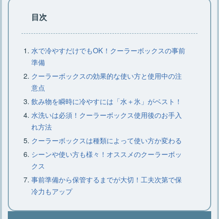
方とおすすめの鉄板6選
目次
【コールマンのジェネレーター】仕組
水で冷やすだけでもOK！クーラーボックスの事前
みや交換時期、分解について
準備
クーラーボックスの効果的な使い方と使用中の注
意点
【小型クーラーボックス】種類や素
飲み物を瞬時に冷やすには「水＋氷」がベスト！
材、選び方、おすすめ15選
水洗いは必須！クーラーボックス使用後のお手入
れ方法
クーラーボックスは種類によって使い方か変わる
キャンプに枕は必要？キャンプにおす
すめなニトリの枕
シーンや使い方も様々！オススメのクーラーボッ
クス
事前準備から保管するまでが大切！工夫次第で保
大型クーラーボックスはこれでキマ
冷力もアップ
リ・選び方のコツとおすすめ7選