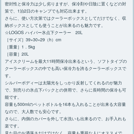
密封性と保冷力は少し劣りますが、保冷剤や日陰に置くなどの対
策で、1泊2日のキャンプでも対応出来ます。
さらに、使い方次第ではクーラーボックスとしてだけでなく、収
納ボックスとしても使うことが出来るのも魅力です。
☆LOGOS ハイパー氷点下クーラー 20L
［サイズ］39×30×29（h）cm
［重量］1．5kg
［容量］20L
アイスクリームを最大11時間保冷出来るという、ソフトタイプの
クーラーボックスの中でも高い保冷力を誇るクーラーボックスで
す。
シルバーボディーは太陽光をしっかり反射してくれるのが魅力
で、別売りの氷点下パックとの併用で、さらに長時間の保冷も可
能です。
容量も500mlのペットボトルを16本も入れることが出来る大容量
なので、大人数でも安心です。
さらに、内側のカバーを外して水洗いも出来るので、お手入れも
楽です。
見た目のお洒落さだけではなく、容量も重視な人にオススメで