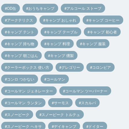
OD缶
おうちキャンプ
アルコール ストーブ
アークテリクス
キャンプ おしゃれ
キャンプ コーヒー
キャンプ テント
キャンプ テーブル
キャンプ 初心者
キャンプ 持ち物
キャンプ 料理
キャンプ 服装
キャンプ 朝ごはん
キャンプ 燻製
クーラーボックス 使い方
グレゴリー
コロンビア
コンロ つかない
コールマン
コールマン ジェネレーター
コールマン ツーバーナー
コールマン ランタン
サーモス
スカルパ
スノーピーク
スノーピーク トルテュ
スノーピーク ヘキサ
デイキャンプ
ドイター