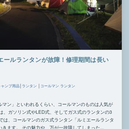
エールランタンが故障！修理期間は長い
キャンプ用品
│
ランタン
│
コールマン ランタン
ルマン」といわれるくらい、コールマンのものは人気が
は、ガソリン式やLED式、そしてガス式のランタンの3
事では、コールマンのガス式ランタン「ルミエールランタ
きます。 その魅力や、万が一故障してしまった...