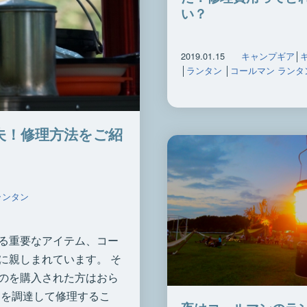
い？
2019.01.15
キャンプギア
│
│
ランタン
│
コールマン ランタ
夫！修理方法をご紹
ランタン
る重要なアイテム、コー
に親しまれています。 そ
のを購入された方はおら
品を調達して修理するこ