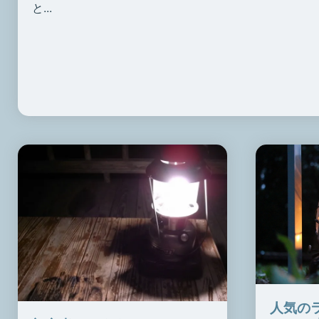
と...
人気の