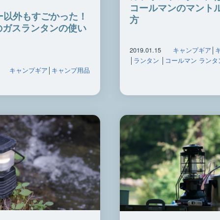
コールマンのマント
ー以外もすごかった！
方
Oのガスランタンの使い
2019.01.15
キャンプギア
│
│
ランタン
│
コールマン ランタ
キャンプギア
│
キャンプ用品