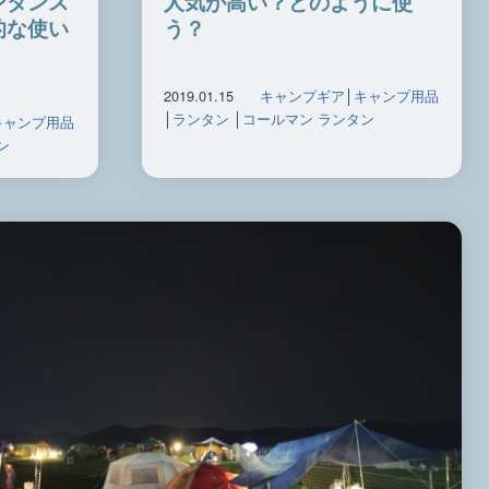
ンタンス
人気が高い？どのように使
的な使い
う？
2019.01.15
キャンプギア
│
キャンプ用品
│
ランタン
│
コールマン ランタン
キャンプ用品
ン