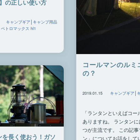
1】の正しい使い方
キャンプギア
│
キャンプ用品
│
ペトロマックス hl1
コールマンのルミ
の？
2019.01.15
キャンプギア
│
「ランタンといえばコー
ありますね。 ランタンに
つが主流です。 この記
ンを長く使おう！ガソ
ン」についてお話をしてい