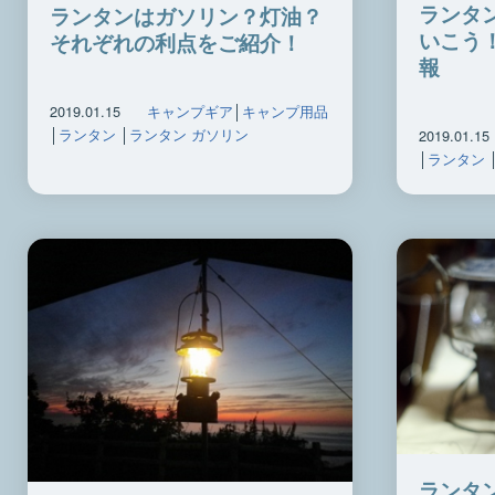
ランタ
ランタンはガソリン？灯油？
いこう
それぞれの利点をご紹介！
報
2019.01.15
キャンプギア
│
キャンプ用品
│
ランタン
│
ランタン ガソリン
2019.01.15
│
ランタン
ランタ