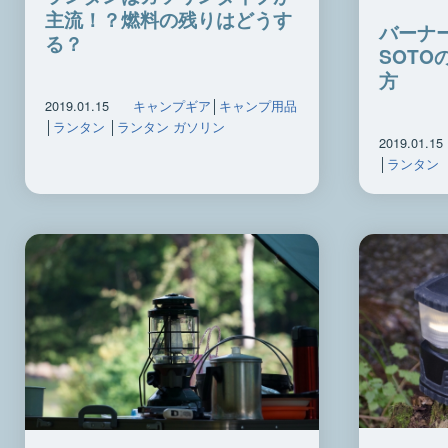
主流！？燃料の残りはどうす
バーナ
る？
SOT
方
2019.01.15
キャンプギア
│
キャンプ用品
│
ランタン
│
ランタン ガソリン
2019.01.15
│
ランタン