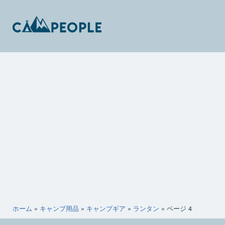
コ
ン
テ
ン
キ
ツ
ャ
へ
ン
ス
ピ
キ
ー
ッ
ポ
プ
ー
ホーム
»
キャンプ用品
»
キャンプギア
»
ランタン
»
ページ 4