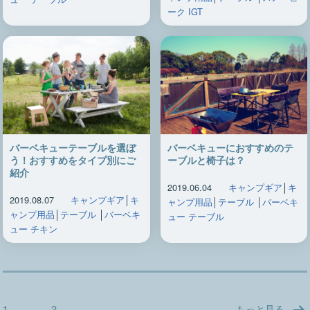
ーク IGT
バーベキューテーブルを選ぼ
バーベキューにおすすめのテ
う！おすすめをタイプ別にご
ーブルと椅子は？
紹介
2019.06.04
キャンプギア
│
キ
2019.08.07
キャンプギア
│
キ
ャンプ用品
│
テーブル
│
バーベキ
ャンプ用品
│
テーブル
│
バーベキ
ュー テーブル
ュー チキン
投
1
2
もっと見る