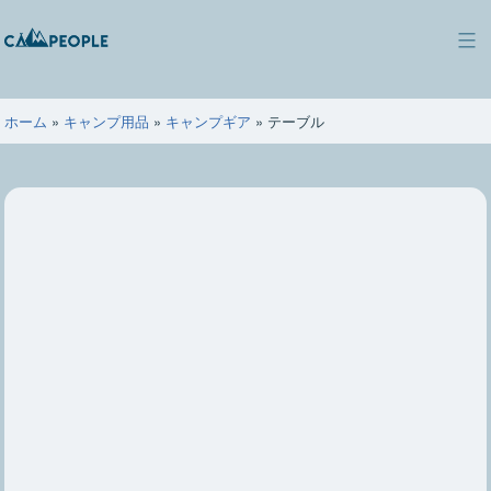
コ
ン
キ
テ
ャ
ン
ン
ツ
ホーム
»
キャンプ用品
»
キャンプギア
»
テーブル
ピ
へ
ー
ス
ポ
キ
ー
ッ
プ