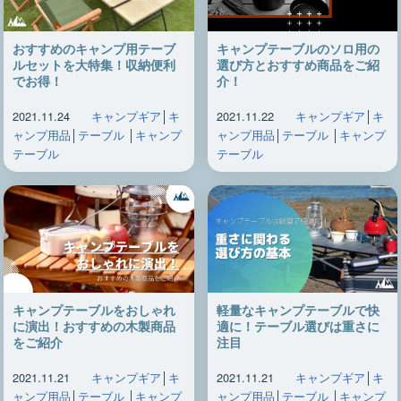
おすすめのキャンプ用テーブ
キャンプテーブルのソロ用の
ルセットを大特集！収納便利
選び方とおすすめ商品をご紹
でお得！
介！
2021.11.24
キャンプギア
│
キ
2021.11.22
キャンプギア
│
キ
ャンプ用品
│
テーブル
│
キャンプ
ャンプ用品
│
テーブル
│
キャンプ
テーブル
テーブル
キャンプテーブルをおしゃれ
軽量なキャンプテーブルで快
に演出！おすすめの木製商品
適に！テーブル選びは重さに
をご紹介
注目
2021.11.21
キャンプギア
│
キ
2021.11.21
キャンプギア
│
キ
ャンプ用品
│
テーブル
│
キャンプ
ャンプ用品
│
テーブル
│
キャンプ