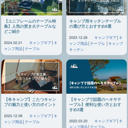
【ユニフレームのテーブル特
キャンプ用キッチンテーブル
集】人気の焚き火テーブルな
の選び方とおすすめ6選
どご紹介
2023.12.26
キャンプギア
│
キ
2024.02.21
キャンプギア
│
キ
ャンプ用品
│
テーブル
│
キャンプ
ャンプ用品
│
テーブル
キッチン
【冬キャンプ】こたつキャン
【キャンプで話題のヘキサテ
プの魅力と使い方のポイント
ーブル】便利な使い方とおす
すめ3選
2023.12.08
キャンプギア
│
キ
2022.03.20
キャンプギア
│
キ
ャンプ用品
│
テーブル
ャンプ用品
│
テーブル