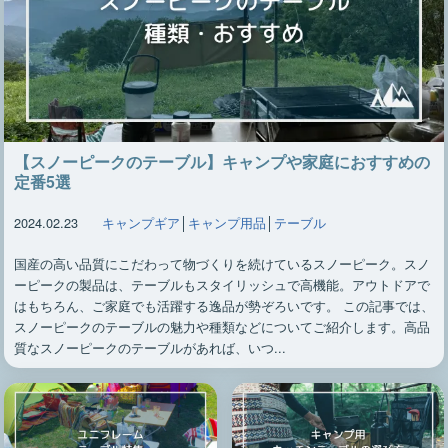
【スノーピークのテーブル】キャンプや家庭におすすめの
定番5選
2024.02.23
キャンプギア
│
キャンプ用品
│
テーブル
国産の高い品質にこだわって物づくりを続けているスノーピーク。スノ
ーピークの製品は、テーブルもスタイリッシュで高機能。アウトドアで
はもちろん、ご家庭でも活躍する逸品が勢ぞろいです。 この記事では、
スノーピークのテーブルの魅力や種類などについてご紹介します。高品
質なスノーピークのテーブルがあれば、いつ...