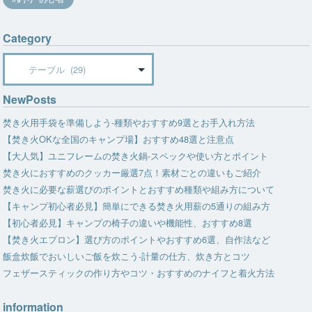
Category
Category
NewPosts
焚き火用手袋を準備しよう-種類やおすすめ9選とお手入れ方法
【焚き火OKな全国のキャンプ場】おすすめ48選と注意点
【大人気】ユニフレームの焚き火鍋-スペックや使い方とポイント
焚き火におすすめのクッカー厳選7点！素材ごとの違いもご紹介
焚き火に必要な薪選びのポイントとおすすめ種類や組み方について
【キャンプ初心者必見】簡単にできる焚き火用薪の5通りの組み方
【初心者必見】キャンプの椅子の違いや機能性、おすすめ8選
【焚き火エプロン】選び方のポイントやおすすめ6選、自作法など
飯盒炊飯でおいしいご飯を炊こう-計量の仕方、炊き方とコツ
フェザースティックの作り方やコツ・おすすめのナイフと着火方法
information