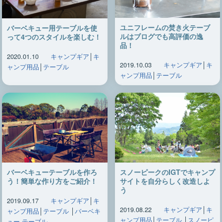
ユニフレームの焚き火テーブ
バーベキュー用テーブルを使
ルはブログでも高評価の逸
って4つのスタイルを楽しむ！
品！
2020.01.10
キャンプギア
│
キ
2019.10.03
キャンプギア
│
キ
ャンプ用品
│
テーブル
ャンプ用品
│
テーブル
バーベキューテーブルを作ろ
スノーピークのIGTでキャンプ
う！簡単な作り方をご紹介！
サイトを自分らしく改造しよ
う
2019.09.17
キャンプギア
│
キ
2019.08.22
キャンプギア
│
キ
ャンプ用品
│
テーブル
│
バーベキ
ャンプ用品
│
テーブル
│
スノーピ
ュー テーブル